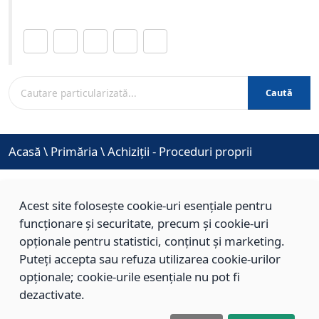
Distribuie această pagină.
Caută
Acasă
\
Primăria
\
Achiziții - Proceduri proprii
Acest site folosește cookie-uri esențiale pentru
Achiziții - Proceduri proprii
funcționare și securitate, precum și cookie-uri
opționale pentru statistici, conținut și marketing.
Puteți accepta sau refuza utilizarea cookie-urilor
Nu există achiziții pentru pagina selectată.
opționale; cookie-urile esențiale nu pot fi
dezactivate.