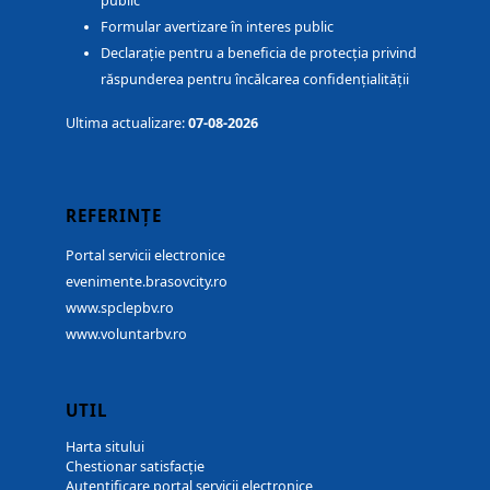
public
Formular avertizare în interes public
Declarație pentru a beneficia de protecția privind
răspunderea pentru încălcarea confidențialității
Ultima actualizare:
07-08-2026
REFERINȚE
Portal servicii electronice
evenimente.brasovcity.ro
www.spclepbv.ro
www.voluntarbv.ro
UTIL
Harta sitului
Chestionar satisfacție
Autentificare portal servicii electronice