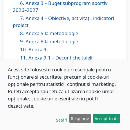
6. Anexa 3 – Buget subprogram sportiv
2026–2027
7. Anexa 4 – Obiective, activități, indicatori
proiect
8. Anexa 5 la metodologie
9. Anexa 8 la metodologie
10. Anexa 9
11. Anexa 9.1 – Decont cheltuieli
subprograme sportive
Acest site folosește cookie-uri esențiale pentru
12. Norme generale activitate sportivă HCL
funcționare și securitate, precum și cookie-uri
790 2024
opționale pentru statistici, conținut și marketing.
Puteți accepta sau refuza utilizarea cookie-urilor
opționale; cookie-urile esențiale nu pot fi
dezactivate.
2025
Respinge
Accept toate
Setări
FINANTARE SPORT 2025