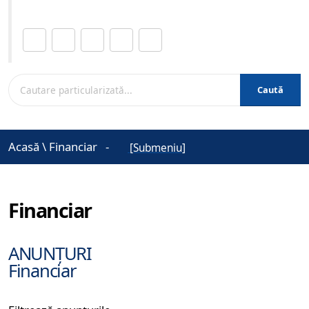
Distribuie această pagină.
Caută
Acasă
\
Financiar
-
[Submeniu]
Financiar
ANUNȚURI
Financiar