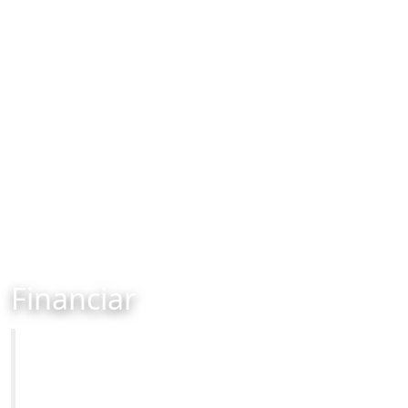
Financiar
Primăria Municipiului Brașov
Site-ul oficial al Primariei Municipiului Brasov /
www.brasovcity.ro