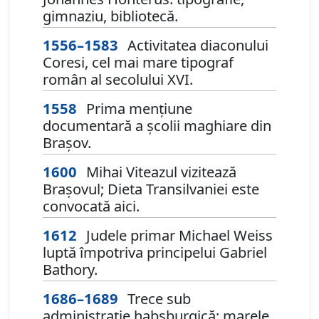
gimnaziu, bibliotecă.
1556–1583
Activitatea diaconului
Coresi, cel mai mare tipograf
român al secolului XVI.
1558
Prima mențiune
documentară a școlii maghiare din
Brașov.
1600
Mihai Viteazul vizitează
Brașovul; Dieta Transilvaniei este
convocată aici.
1612
Judele primar Michael Weiss
luptă împotriva principelui Gabriel
Bathory.
1686–1689
Trece sub
administrație habsburgică; marele