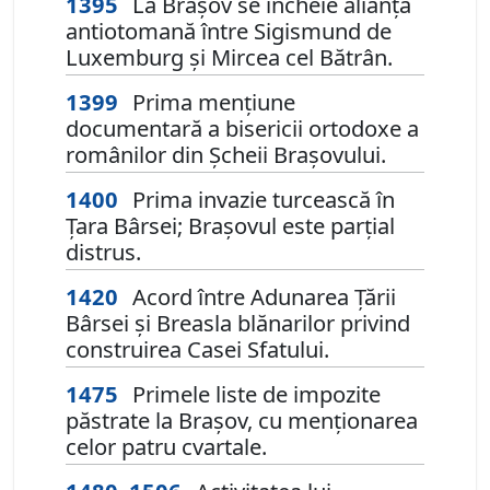
1395
La Brașov se încheie alianța
antiotomană între Sigismund de
Luxemburg și Mircea cel Bătrân.
1399
Prima mențiune
documentară a bisericii ortodoxe a
românilor din Șcheii Brașovului.
1400
Prima invazie turcească în
Țara Bârsei; Brașovul este parțial
distrus.
1420
Acord între Adunarea Țării
Bârsei și Breasla blănarilor privind
construirea Casei Sfatului.
1475
Primele liste de impozite
păstrate la Brașov, cu menționarea
celor patru cvartale.