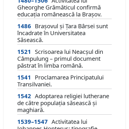
1480–1506
Activitatea lui
Gheorghe Grămăticul confirmă
educația românească la Brașov.
1486
Brașovul și Țara Bârsei sunt
încadrate în Universitatea
Săsească.
1521
Scrisoarea lui Neacșul din
Câmpulung – primul document
păstrat în limba română.
1541
Proclamarea Principatului
Transilvaniei.
1542
Adoptarea religiei lutherane
de către populația săsească și
maghiară.
1539–1547
Activitatea lui
Johannes Honterus: tipografie,