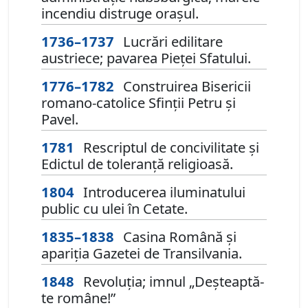
incendiu distruge orașul.
1736–1737
Lucrări edilitare
austriece; pavarea Pieței Sfatului.
1776–1782
Construirea Bisericii
romano-catolice Sfinții Petru și
Pavel.
1781
Rescriptul de concivilitate și
Edictul de toleranță religioasă.
1804
Introducerea iluminatului
public cu ulei în Cetate.
1835–1838
Casina Română și
apariția Gazetei de Transilvania.
1848
Revoluția; imnul „Deșteaptă-
te române!”