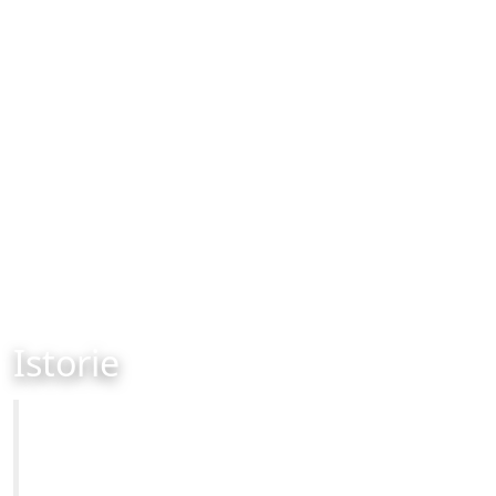
Istorie
Primăria Municipiului Brașov
Site-ul oficial al Primariei Municipiului Brasov /
www.brasovcity.ro