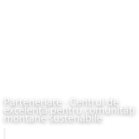
Parteneriate - Centrul de
excelență pentru comunități
montane sustenabile
Primăria Municipiului Brașov