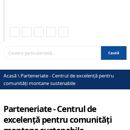
Site-ul oficial al Primariei Municipiului Brasov /
www.brasovcity.ro
Distribuie această pagină.
Caută
Acasă
\
Parteneriate - Centrul de excelență pentru
comunități montane sustenabile
Parteneriate - Centrul de
excelență pentru comunități