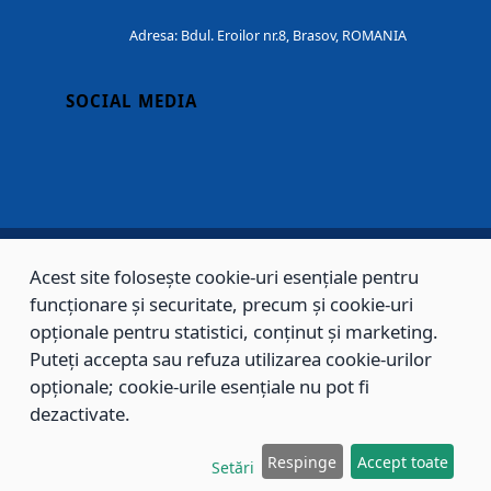
Adresa: Bdul. Eroilor nr.8, Brasov, ROMANIA
SOCIAL MEDIA
Acest site folosește cookie-uri esențiale pentru
Copyright © 2002 - 2026 - PRIMĂRIA MUNICIPIULUI BRAȘOV, toate drepturile
funcționare și securitate, precum și cookie-uri
rezervate.
opționale pentru statistici, conținut și marketing.
Puteți accepta sau refuza utilizarea cookie-urilor
Sitemap
Contact
opționale; cookie-urile esențiale nu pot fi
dezactivate.
Respinge
Accept toate
Setări