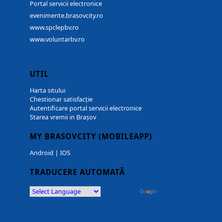
Portal servicii electronice
evenimente.brasovcity.ro
www.spclepbv.ro
www.voluntarbv.ro
UTIL
Harta sitului
Chestionar satisfacție
Autentificare portal servicii electronice
Starea vremii in Brașov
MY BRASOVCITY (MOBILEAPP)
Android
|
IOS
TRADUCERE AUTOMATĂ
Powered by
Translate