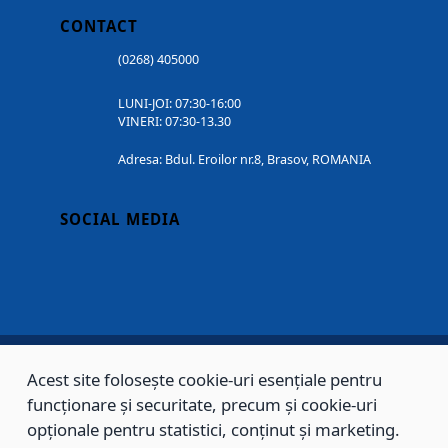
CONTACT
(0268) 405000
LUNI-JOI: 07:30-16:00
VINERI: 07:30-13.30
Adresa: Bdul. Eroilor nr.8, Brasov, ROMANIA
SOCIAL MEDIA
Acest site folosește cookie-uri esențiale pentru
Copyright © 2002 - 2026 - PRIMĂRIA MUNICIPIULUI BRAȘOV, toate drepturile
funcționare și securitate, precum și cookie-uri
rezervate.
opționale pentru statistici, conținut și marketing.