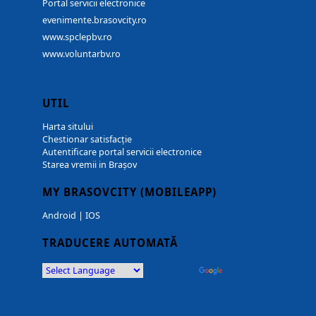
Portal servicii electronice
evenimente.brasovcity.ro
www.spclepbv.ro
www.voluntarbv.ro
UTIL
Harta sitului
Chestionar satisfacție
Autentificare portal servicii electronice
Starea vremii in Brașov
MY BRASOVCITY (MOBILEAPP)
Android
|
IOS
TRADUCERE AUTOMATĂ
Powered by
Translate