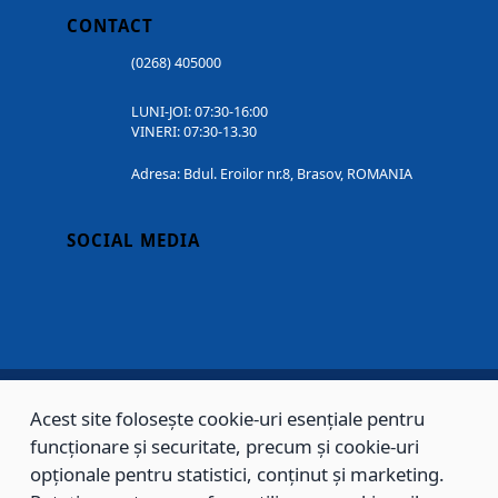
CONTACT
(0268) 405000
LUNI-JOI: 07:30-16:00
VINERI: 07:30-13.30
Adresa: Bdul. Eroilor nr.8, Brasov, ROMANIA
SOCIAL MEDIA
Acest site folosește cookie-uri esențiale pentru
Copyright © 2002 - 2026 - PRIMĂRIA MUNICIPIULUI BRAȘOV, toate drepturile
funcționare și securitate, precum și cookie-uri
rezervate.
opționale pentru statistici, conținut și marketing.