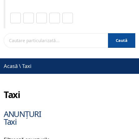
Distribuie această pagină.
Caută
Acasă
\
Taxi
Taxi
ANUNȚURI
Taxi