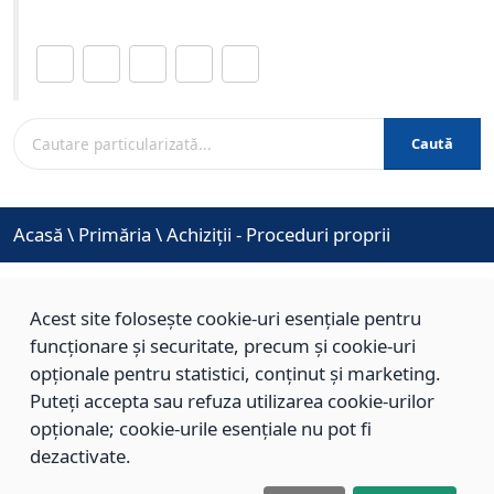
Distribuie această pagină.
Caută
Acasă
\
Primăria
\
Achiziții - Proceduri proprii
Acest site folosește cookie-uri esențiale pentru
Achiziții - Proceduri proprii
funcționare și securitate, precum și cookie-uri
opționale pentru statistici, conținut și marketing.
Puteți accepta sau refuza utilizarea cookie-urilor
Nu există achiziții pentru pagina selectată.
opționale; cookie-urile esențiale nu pot fi
dezactivate.