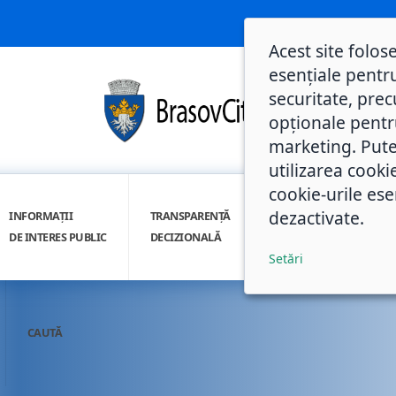
Acest site folos
esențiale pentru
securitate, prec
opționale pentru 
marketing. Pute
utilizarea cooki
cookie-urile ese
dezactivate.
INFORMAȚII
TRANSPARENȚĂ
INTEGRITATE
DE INTERES PUBLIC
DECIZIONALĂ
INSTITUȚIONALĂ
Setări
CAUTĂ