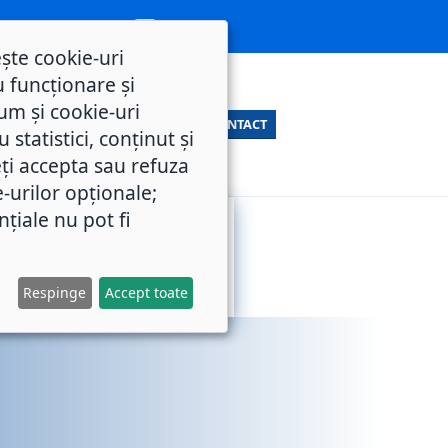
ește cookie-uri
 funcționare și
um și cookie-uri
CONTACT
statistici, conținut și
ți accepta sau refuza
e-urilor opționale;
nțiale nu pot fi
SERVICII
M.O.L.
PUBLICE
Respinge
Accept toate