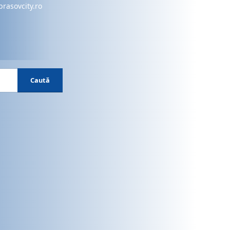
brasovcity.ro
Caută