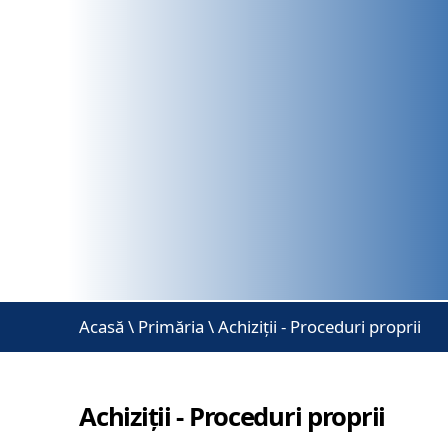
Acasă
\
Primăria \ Achiziții - Proceduri proprii
Achiziții - Proceduri proprii