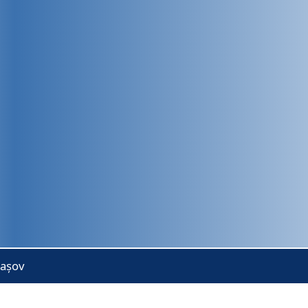
rașov