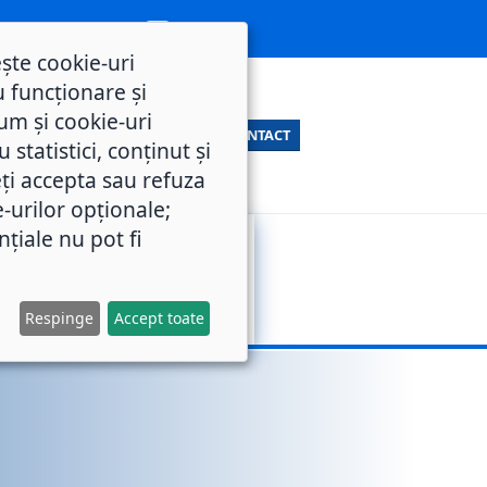
ește cookie-uri
 funcționare și
um și cookie-uri
CONTACT
statistici, conținut și
ți accepta sau refuza
e-urilor opționale;
nțiale nu pot fi
SERVICII
M.O.L.
PUBLICE
Respinge
Accept toate