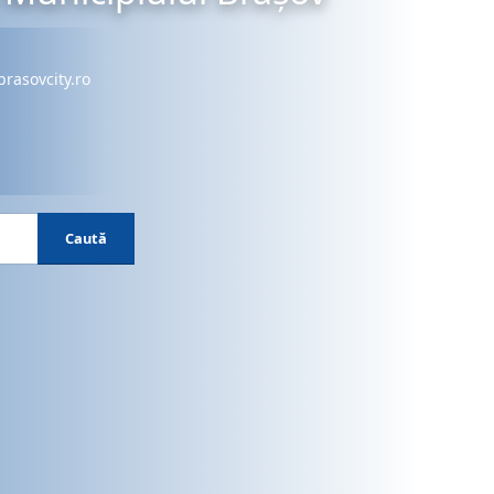
brasovcity.ro
Caută