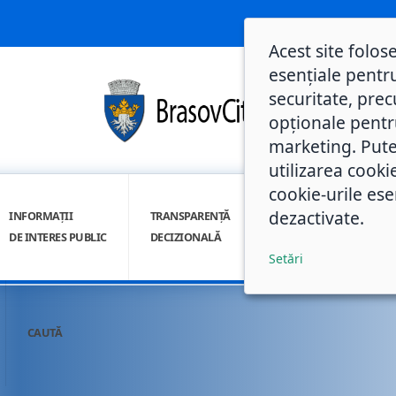
Acest site folos
esențiale pentru
securitate, prec
opționale pentru 
marketing. Pute
utilizarea cooki
cookie-urile ese
dezactivate.
INFORMAȚII
TRANSPARENȚĂ
INTEGRITATE
DE INTERES PUBLIC
DECIZIONALĂ
INSTITUȚIONALĂ
Setări
CAUTĂ