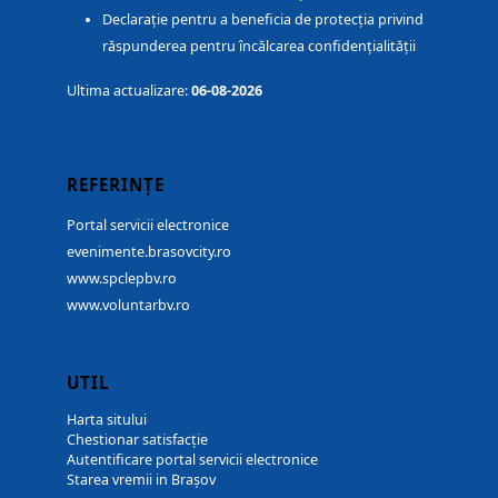
Declarație pentru a beneficia de protecția privind
răspunderea pentru încălcarea confidențialității
Ultima actualizare:
06-08-2026
REFERINȚE
Portal servicii electronice
evenimente.brasovcity.ro
www.spclepbv.ro
www.voluntarbv.ro
UTIL
Harta sitului
Chestionar satisfacție
Autentificare portal servicii electronice
Starea vremii in Brașov