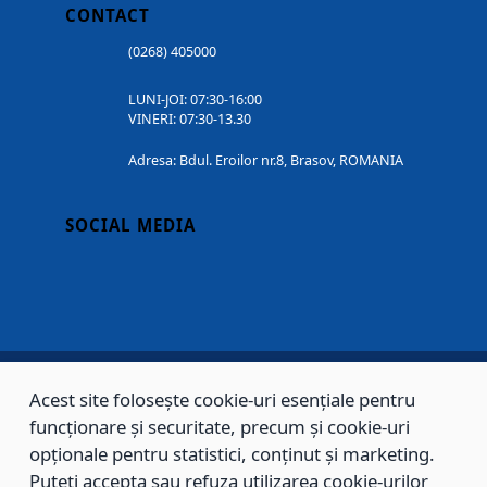
CONTACT
(0268) 405000
LUNI-JOI: 07:30-16:00
VINERI: 07:30-13.30
Adresa: Bdul. Eroilor nr.8, Brasov, ROMANIA
SOCIAL MEDIA
Acest site folosește cookie-uri esențiale pentru
Copyright © 2002 - 2026 - PRIMĂRIA MUNICIPIULUI BRAȘOV, toate drepturile
funcționare și securitate, precum și cookie-uri
rezervate.
opționale pentru statistici, conținut și marketing.
Puteți accepta sau refuza utilizarea cookie-urilor