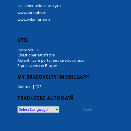
evenimente.brasovcity.ro
www.spclepbv.ro
www.voluntarbv.ro
UTIL
Harta sitului
Chestionar satisfacție
Autentificare portal servicii electronice
Starea vremii in Brașov
MY BRASOVCITY (MOBILEAPP)
Android
|
IOS
TRADUCERE AUTOMATĂ
Powered by
Translate