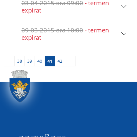
03-04-2015 ora 09:00
- termen
expirat
09-03-2015 ora 10:00
- termen
expirat
38
39
40
41
42