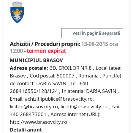
Vezi în pagină separată
Achiziții / Proceduri proprii:
13-08-2015 ora
12:00
- termen expirat
MUNICIPIUL BRASOV
Adresa postala:
BD. EROILOR NR.8 , Localitatea:
Brasov , Cod postal: 500007 , Romania , Punct(e)
de contact: DARIA SAVIN , Tel. +40
268416550/128/124 , In atentia: DARIA SAVIN ,
Email: achizitiipublice@brasovcity.ro,
licitdp@brasovcity.ro, licitdt@brasovcity.ro , Fax:
+40 268473001 , Adresa internet (URL):
http://www.brasovcity.ro
Detalii anunt