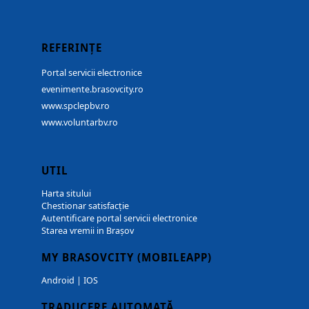
REFERINȚE
Portal servicii electronice
evenimente.brasovcity.ro
www.spclepbv.ro
www.voluntarbv.ro
UTIL
Harta sitului
Chestionar satisfacție
Autentificare portal servicii electronice
Starea vremii in Brașov
MY BRASOVCITY (MOBILEAPP)
Android
|
IOS
TRADUCERE AUTOMATĂ