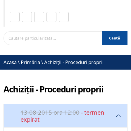
Distribuie această pagină.
Caută
Acasă
\
Primăria
\
Achiziții - Proceduri proprii
Achiziții - Proceduri proprii
13-08-2015 ora 12:00
- termen
expirat