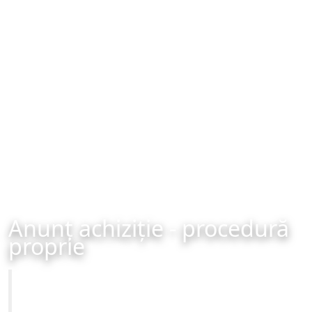
Anunț achiziție - procedură
proprie
Primăria Municipiului Brașov
Achiziție - procedură proprie - organizată în data de 14-