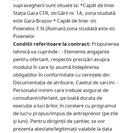
supravegherii sunt situate la: *Capăt de linie-
Stația Gara CFR, str.Gării nr. 1A, zona studiată
este Gara Brașov * Capăt de linie- str.
Poienelor, F.N.(Roman)-zona studiată este str.
Poienelor
Conditii referitoare la contract:
Propunerea
tehnică va cuprinde : - Elemente angajante
pentru ofertant, respectiv precizări asupra
modului în care își asumă îndeplinirea
obligațiilor în conformitate cu cerințele din
Documentația de atribuire, Caietul de sarcini. -
Personalul minim care trebuie asigurat de
consultant/ofertant, pe toată durata de
execuție a lucrărilor, în corelare cu programul
de lucru propus/impus de antreprenor (pe zile
și luni). Pentru diriginții de șantier, se vor
prezenta atestate/legitimații valabile la data