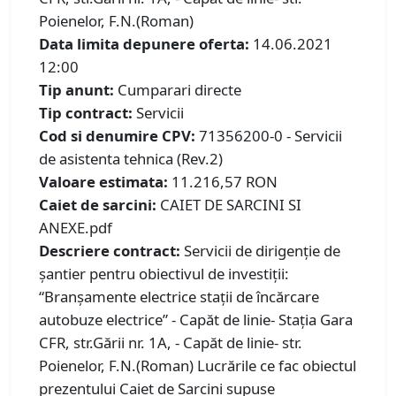
Poienelor, F.N.(Roman)
Data limita depunere oferta:
14.06.2021
12:00
Tip anunt:
Cumparari directe
Tip contract:
Servicii
Cod si denumire CPV:
71356200-0 - Servicii
de asistenta tehnica (Rev.2)
Valoare estimata:
11.216,57 RON
Caiet de sarcini:
CAIET DE SARCINI SI
ANEXE.pdf
Descriere contract:
Servicii de dirigenţie de
şantier pentru obiectivul de investiții:
“Branșamente electrice stații de încărcare
autobuze electrice” - Capăt de linie- Stația Gara
CFR, str.Gării nr. 1A, - Capăt de linie- str.
Poienelor, F.N.(Roman) Lucrările ce fac obiectul
prezentului Caiet de Sarcini supuse