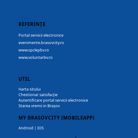
REFERINȚE
Portal servicii electronice
evenimente.brasovcity.ro
www.spclepbv.ro
www.voluntarbv.ro
UTIL
Harta sitului
Chestionar satisfacție
Autentificare portal servicii electronice
Starea vremii in Brașov
MY BRASOVCITY (MOBILEAPP)
Android
|
IOS