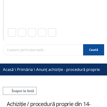
06-2021 ora 12:00
Site-ul oficial al Primariei Municipiului Brasov /
www.brasovcity.ro
Distribuie această pagină.
Caută
Acasă
\
Primăria
\
Anunț achiziție - procedură proprie
Înapoi la listă
Achiziție / procedură proprie din 14-