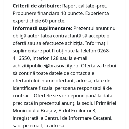
Criterii de atribuire:
Raport calitate -pret.
Propunere financiara 40 puncte. Experienta
experti cheie 60 puncte.
Informatii suplimentare:
Prezentul anunț nu
obligă autoritatea contractantă să accepte o
ofertă sau sa efectueze achiziția. Informații
suplimentare pot fi obținute la telefon 0268-
416550, interior 128 sau la e-mail
achizitiipublice@brasovcity.ro. Oferta va trebui
să contină toate datele de contact ale
ofertantului: nume ofertant, adresa, date de
identificare fiscala, persoana responsabilă de
contract. Ofertele se vor depune pană la data
precizată in prezentul anunț, la sediul Primăriei
Municipiului Brașov, B.dul Eroilor nr.8,
inregistrată la Centrul de Informare Cetațeni,
sau, pe email, la adresa