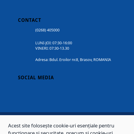
CONTACT
(0268) 405000
LUNI-JOI: 07:30-16:00
VINERI: 07:30-13.30
Adresa: Bdul. Eroilor nr.8, Brasov, ROMANIA
SOCIAL MEDIA
Acest site folosește cookie-uri esențiale pentru
Copyright © 2002 - 2026 - PRIMĂRIA MUNICIPIULUI BRAȘOV, toate drepturile
funcționare și securitate, precum și cookie-uri