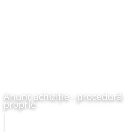
Anunț achiziție - procedură
proprie
Primăria Municipiului Brașov
Achiziție - procedură proprie - organizată în data de 28-