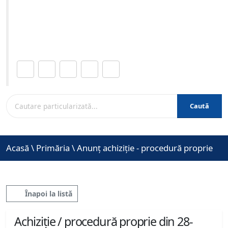
06-2021 ora 10:00
Site-ul oficial al Primariei Municipiului Brasov /
www.brasovcity.ro
Distribuie această pagină.
Caută
Acasă
\
Primăria
\
Anunț achiziție - procedură proprie
Înapoi la listă
Achiziție / procedură proprie din 28-