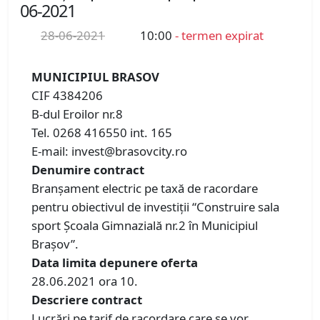
06-2021
28-06-2021
10:00
- termen expirat
MUNICIPIUL BRASOV
CIF 4384206
B-dul Eroilor nr.8
Tel. 0268 416550 int. 165
E-mail: invest@brasovcity.ro
Denumire contract
Branșament electric pe taxă de racordare
pentru obiectivul de investiții “Construire sala
sport Școala Gimnazială nr.2 în Municipiul
Brașov”.
Data limita depunere oferta
28.06.2021 ora 10.
Descriere contract
Lucrări pe tarif de racordare care se vor