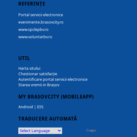
REFERINȚE
Portal servicii electronice
evenimente.brasovcity.ro
www.spclepbv.ro
www.voluntarbv.ro
UTIL
Harta sitului
Chestionar satisfacție
Autentificare portal servicii electronice
Starea vremii in Brașov
MY BRASOVCITY (MOBILEAPP)
Android
|
IOS
TRADUCERE AUTOMATĂ
Powered by
Translate