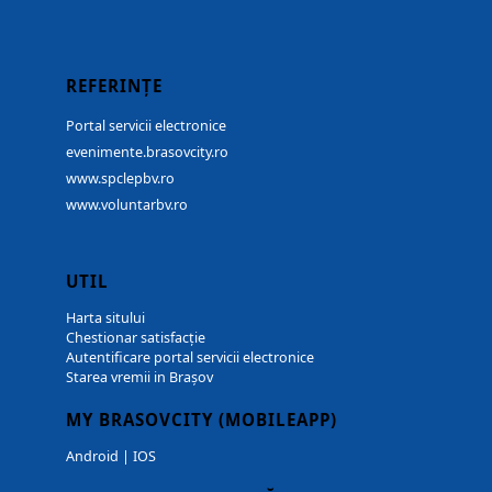
REFERINȚE
Portal servicii electronice
evenimente.brasovcity.ro
www.spclepbv.ro
www.voluntarbv.ro
UTIL
Harta sitului
Chestionar satisfacție
Autentificare portal servicii electronice
Starea vremii in Brașov
MY BRASOVCITY (MOBILEAPP)
Android
|
IOS