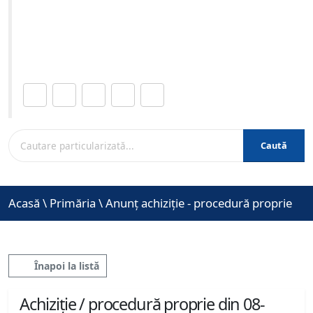
07-2021 ora 13:00
Site-ul oficial al Primariei Municipiului Brasov /
www.brasovcity.ro
Distribuie această pagină.
Caută
Acasă
\
Primăria
\
Anunț achiziție - procedură proprie
Înapoi la listă
Achiziție / procedură proprie din 08-