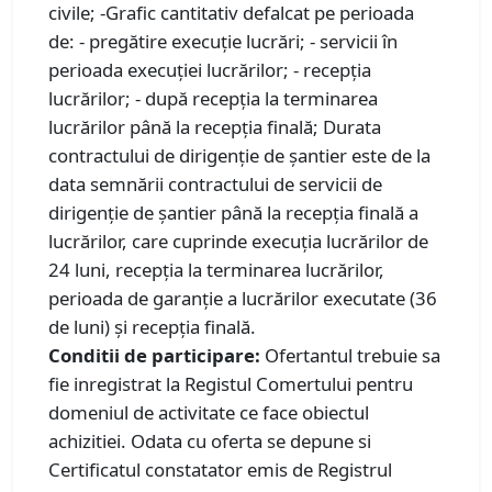
civile; -Grafic cantitativ defalcat pe perioada
de: - pregătire execuţie lucrări; - servicii în
perioada execuției lucrărilor; - recepţia
lucrărilor; - după recepţia la terminarea
lucrărilor până la recepţia finală; Durata
contractului de dirigenţie de şantier este de la
data semnării contractului de servicii de
dirigenţie de şantier până la recepţia finală a
lucrărilor, care cuprinde execuţia lucrărilor de
24 luni, recepţia la terminarea lucrărilor,
perioada de garanţie a lucrărilor executate (36
de luni) şi recepţia finală.
Conditii de participare:
Ofertantul trebuie sa
fie inregistrat la Registul Comertului pentru
domeniul de activitate ce face obiectul
achizitiei. Odata cu oferta se depune si
Certificatul constatator emis de Registrul