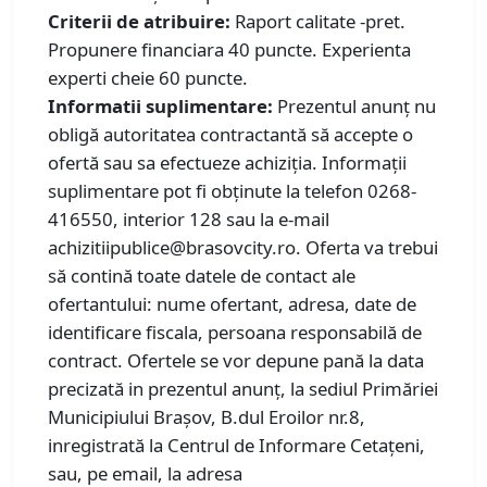
Criterii de atribuire:
Raport calitate -pret.
Propunere financiara 40 puncte. Experienta
experti cheie 60 puncte.
Informatii suplimentare:
Prezentul anunț nu
obligă autoritatea contractantă să accepte o
ofertă sau sa efectueze achiziția. Informații
suplimentare pot fi obținute la telefon 0268-
416550, interior 128 sau la e-mail
achizitiipublice@brasovcity.ro. Oferta va trebui
să contină toate datele de contact ale
ofertantului: nume ofertant, adresa, date de
identificare fiscala, persoana responsabilă de
contract. Ofertele se vor depune pană la data
precizată in prezentul anunț, la sediul Primăriei
Municipiului Brașov, B.dul Eroilor nr.8,
inregistrată la Centrul de Informare Cetațeni,
sau, pe email, la adresa