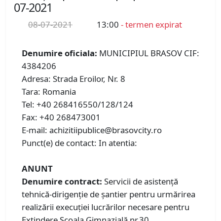
07-2021
08-07-2021
13:00
- termen expirat
Denumire oficiala:
MUNICIPIUL BRASOV CIF:
4384206
Adresa: Strada Eroilor, Nr. 8
Tara: Romania
Tel: +40 268416550/128/124
Fax: +40 268473001
E-mail: achizitiipublice@brasovcity.ro
Punct(e) de contact: In atentia:
ANUNT
Denumire contract:
Servicii de asistență
tehnică-dirigenţie de şantier pentru urmărirea
realizării execuției lucrărilor necesare pentru
Extindere Școala Gimnazială nr.30