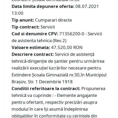
Data limita depunere oferta:
08.07.2021
13:00
Tip anunt:
Cumparari directe
Tip contract:
Servicii
Cod si denumire CPV:
71356200-0 - Servicii
de asistenta tehnica (Rev.2)
Valoare estimata:
47.520,00 RON
Descriere contract:
Servicii de asistență
tehnică-dirigenţie de şantier pentru urmărirea
realizării execuției lucrărilor necesare pentru
Extindere Școala Gimnazială nr.30,în Municipiul
Braşov, Str. 1 Decembrie 1918
Conditii referitoare la contract:
Propunerea
tehnică va cuprinde : - Elemente angajante
pentru ofertant, respectiv precizări asupra
modului în care își asumă îndeplinirea
obligațiilor în conformitate cu cerințele din