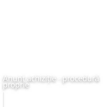
Anunț achiziție - procedură
proprie
Primăria Municipiului Brașov
Achiziție - procedură proprie - organizată în data de 08-