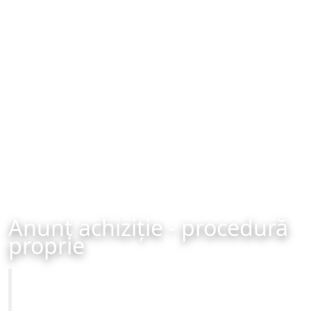
Anunț achiziție - procedură
proprie
Primăria Municipiului Brașov
Achiziție - procedură proprie - organizată în data de 16-