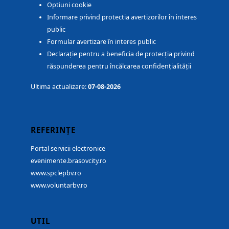
Optiuni cookie
Informare privind protectia avertizorilor în interes
public
Formular avertizare în interes public
Declarație pentru a beneficia de protecția privind
răspunderea pentru încălcarea confidențialității
Ultima actualizare:
07-08-2026
REFERINȚE
Portal servicii electronice
evenimente.brasovcity.ro
www.spclepbv.ro
www.voluntarbv.ro
UTIL