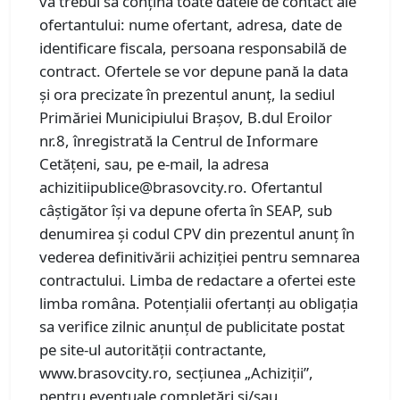
va trebui să conțină toate datele de contact ale
ofertantului: nume ofertant, adresa, date de
identificare fiscala, persoana responsabilă de
contract. Ofertele se vor depune pană la data
și ora precizate în prezentul anunț, la sediul
Primăriei Municipiului Brașov, B.dul Eroilor
nr.8, înregistrată la Centrul de Informare
Cetățeni, sau, pe e-mail, la adresa
achizitiipublice@brasovcity.ro. Ofertantul
câștigător își va depune oferta în SEAP, sub
denumirea și codul CPV din prezentul anunț în
vederea definitivării achiziției pentru semnarea
contractului. Limba de redactare a ofertei este
limba româna. Potențialii ofertanți au obligația
sa verifice zilnic anunțul de publicitate postat
pe site-ul autorității contractante,
www.brasovcity.ro, secțiunea „Achiziții”,
pentru eventuale completări și/sau