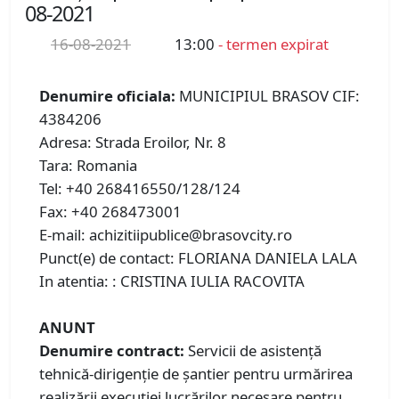
08-2021
16-08-2021
13:00
- termen expirat
Denumire oficiala:
MUNICIPIUL BRASOV CIF:
4384206
Adresa: Strada Eroilor, Nr. 8
Tara: Romania
Tel: +40 268416550/128/124
Fax: +40 268473001
E-mail: achizitiipublice@brasovcity.ro
Punct(e) de contact: FLORIANA DANIELA LALA
In atentia: : CRISTINA IULIA RACOVITA
ANUNT
Denumire contract:
Servicii de asistență
tehnică-dirigenţie de şantier pentru urmărirea
realizării execuției lucrărilor necesare pentru „