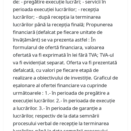
de: - pregătire execuţie lucrări; - servicii în
perioada execuției lucrărilor; - recepţia
lucrărilor; - după recepţia la terminarea
lucrărilor până la recepţia finală; Propunerea
financiară (defalcat pe fiecare unitate de
învățământ) se va prezenta astfel : În
formularul de ofertă financiara, valoarea
ofertată va fi exprimată în lei fără TVA; TVA-ul
va fi evidențiat separat. Oferta va fi prezentată
defalcată, cu valori pe fiecare etapă de
realizare a obiectivului de investiție. Graficul de
eșalonare al ofertei financiare va cuprinde
următoarele : 1.- în perioada de pregătire a
execuției lucrărilor. 2.- în perioada de execuţie
a lucrărilor. 3.- în perioada de garanție a
lucrărilor, respectiv de la data semnării
procesului verbal de recepție la terminarea
lucrărilor, până la data semnării procesului