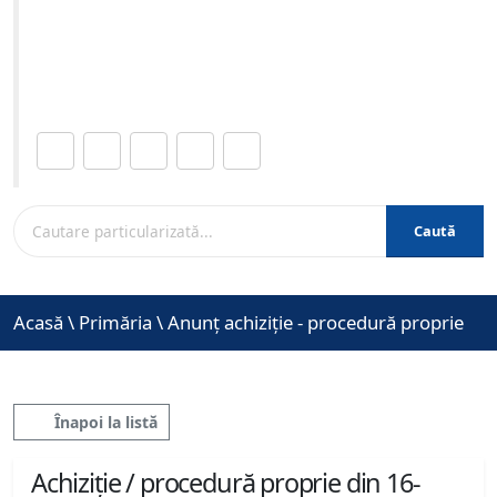
08-2021 ora 13:00
Site-ul oficial al Primariei Municipiului Brasov /
www.brasovcity.ro
Distribuie această pagină.
Caută
Acasă
\
Primăria
\
Anunț achiziție - procedură proprie
Înapoi la listă
Achiziție / procedură proprie din 16-