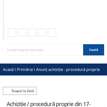
12-2021 ora 11:00
Site-ul oficial al Primariei Municipiului Brasov /
www.brasovcity.ro
Distribuie această pagină.
Caută
Acasă
\
Primăria
\
Anunț achiziție - procedură proprie
Înapoi la listă
Achiziție / procedură proprie din 17-