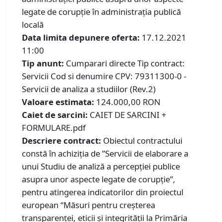
legate de corupție în administrația publică
locală
Data limita depunere oferta:
17.12.2021
11:00
Tip anunt:
Cumparari directe
Tip contract:
Servicii
Cod si denumire CPV: 79311300-0 -
Servicii de analiza a studiilor (Rev.2)
Valoare estimata:
124.000,00 RON
Caiet de sarcini:
CAIET DE SARCINI +
FORMULARE.pdf
Descriere contract:
Obiectul contractului
constă în achiziția de ”Servicii de elaborare a
unui Studiu de analiză a percepţiei publice
asupra unor aspecte legate de corupţie”,
pentru atingerea indicatorilor din proiectul
european “Măsuri pentru creșterea
transparenței, eticii și integrității la Primăria