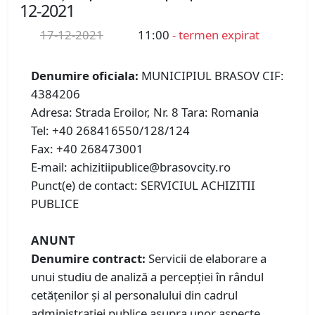
12-2021
17-12-2021
11:00
- termen expirat
Denumire oficiala:
MUNICIPIUL BRASOV CIF:
4384206
Adresa: Strada Eroilor, Nr. 8 Tara: Romania
Tel: +40 268416550/128/124
Fax: +40 268473001
E-mail: achizitiipublice@brasovcity.ro
Punct(e) de contact: SERVICIUL ACHIZITII
PUBLICE
ANUNT
Denumire contract:
Servicii de elaborare a
unui studiu de analiză a percepției în rândul
cetățenilor și al personalului din cadrul
administrației publice asupra unor aspecte