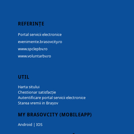
REFERINȚE
Portal servicii electronice
evenimente.brasovcity.ro
www.spclepbv.ro
www.voluntarbv.ro
UTIL
Harta sitului
Chestionar satisfacție
Autentificare portal servicii electronice
Starea vremii in Brașov
MY BRASOVCITY (MOBILEAPP)
Android
|
IOS