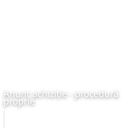
Anunț achiziție - procedură
proprie
Primăria Municipiului Brașov
Achiziție - procedură proprie - organizată în data de 17-