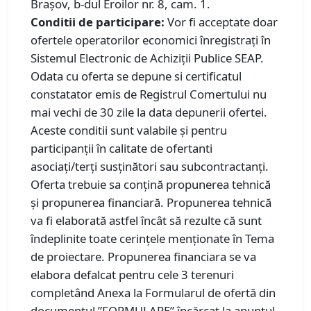
Brașov, b-dul Eroilor nr. 8, cam. 1.
Conditii de participare:
Vor fi acceptate doar
ofertele operatorilor economici înregistrați în
Sistemul Electronic de Achiziții Publice SEAP.
Odata cu oferta se depune si certificatul
constatator emis de Registrul Comertului nu
mai vechi de 30 zile la data depunerii ofertei.
Aceste conditii sunt valabile și pentru
participanții în calitate de ofertanti
asociați/terţi susţinători sau subcontractanți.
Oferta trebuie sa conțină propunerea tehnică
și propunerea financiară. Propunerea tehnică
va fi elaborată astfel încât să rezulte că sunt
îndeplinite toate cerinţele menţionate în Tema
de proiectare. Propunerea financiara se va
elabora defalcat pentru cele 3 terenuri
completând Anexa la Formularul de ofertă din
documentul ”FORMULARE” încărcat la anuntul