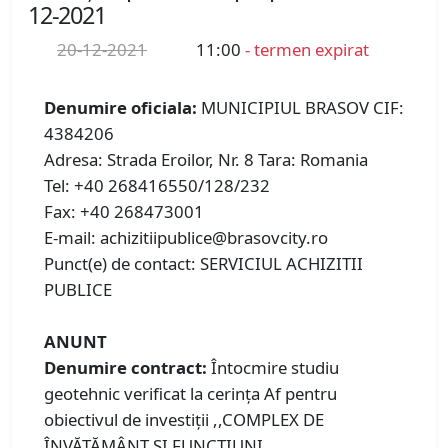
12-2021
20-12-2021
11:00
- termen expirat
Denumire oficiala:
MUNICIPIUL BRASOV CIF:
4384206
Adresa: Strada Eroilor, Nr. 8 Tara: Romania
Tel: +40 268416550/128/232
Fax: +40 268473001
E-mail: achizitiipublice@brasovcity.ro
Punct(e) de contact: SERVICIUL ACHIZITII
PUBLICE
ANUNT
Denumire contract:
Întocmire studiu
geotehnic verificat la cerința Af pentru
obiectivul de investiții ,,COMPLEX DE
ÎNVĂȚĂMÂNT ȘI FUNCȚIUNI