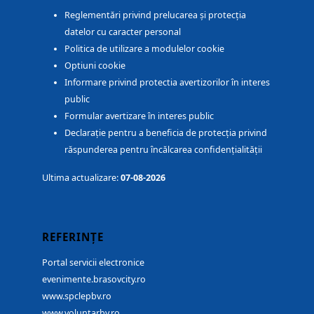
Reglementări privind prelucarea și protecția
datelor cu caracter personal
Politica de utilizare a modulelor cookie
Optiuni cookie
Informare privind protectia avertizorilor în interes
public
Formular avertizare în interes public
Declarație pentru a beneficia de protecția privind
răspunderea pentru încălcarea confidențialității
Ultima actualizare:
07-08-2026
REFERINȚE
Portal servicii electronice
evenimente.brasovcity.ro
www.spclepbv.ro
www.voluntarbv.ro