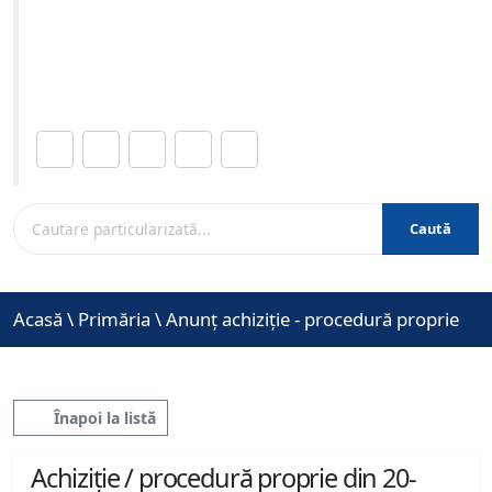
12-2021 ora 11:00
Site-ul oficial al Primariei Municipiului Brasov /
www.brasovcity.ro
Distribuie această pagină.
Caută
Acasă
\
Primăria
\
Anunț achiziție - procedură proprie
Înapoi la listă
Achiziție / procedură proprie din 20-