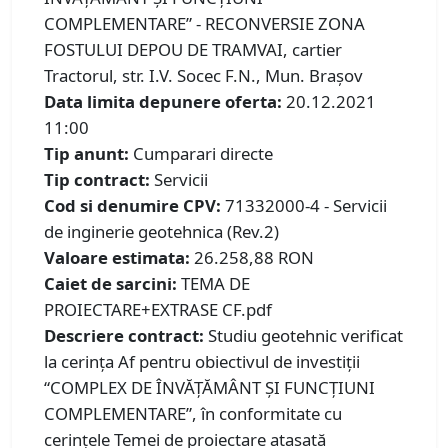
COMPLEMENTARE” - RECONVERSIE ZONA
FOSTULUI DEPOU DE TRAMVAI, cartier
Tractorul, str. I.V. Socec F.N., Mun. Brașov
Data limita depunere oferta:
20.12.2021
11:00
Tip anunt:
Cumparari directe
Tip contract:
Servicii
Cod si denumire CPV:
71332000-4 - Servicii
de inginerie geotehnica (Rev.2)
Valoare estimata:
26.258,88 RON
Caiet de sarcini:
TEMA DE
PROIECTARE+EXTRASE CF.pdf
Descriere contract:
Studiu geotehnic verificat
la cerința Af pentru obiectivul de investiții
“COMPLEX DE ÎNVĂȚĂMÂNT ȘI FUNCȚIUNI
COMPLEMENTARE”, în conformitate cu
cerințele Temei de proiectare atasată