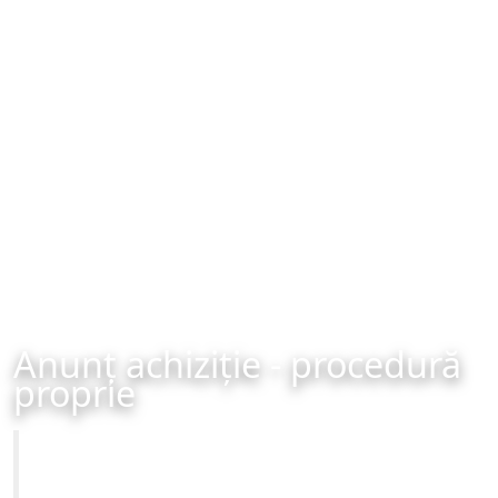
Anunț achiziție - procedură
proprie
Primăria Municipiului Brașov
Achiziție - procedură proprie - organizată în data de 20-