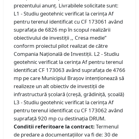
prezentului anunț. Livrabilele solicitate sunt:
L1 - Studiu geotehnic verificat la cerința Af
pentru terenul identificat cu CF 173061 având
suprafața de 6826 mp în scopul realizării
obiectivului de investiții ,, Cresa medie”
conform proiectul pilot realizat de către
Compania Națională de Investiții. L2 - Studiu
geotehnic verificat la cerința Af pentru terenul
identificat CF 173063 având suprafața de 4766
mp pe care Municipiul Brașov intenționează să
realizeze un alt obiectiv de investiții de
infrastructură școlară (creșă, grădiniță, școală)
L3 - Studiu geotehnic verificat la cerința Af
pentru terenul identificat cu CF 173062 având
suprafață 920 mp cu destinația DRUM.
Conditii referitoare la contract:
Termenul
de predare a documentațiilor va fi de: 30 de