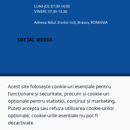
LUNI-JOI: 07:30-16:00
VINERI: 07:30-13.30
Adresa: Bdul. Eroilor nr.8, Brasov, ROMANIA
SOCIAL MEDIA
Acest site folosește cookie-uri esențiale pentru
Copyright © 2002 - 2026 - PRIMĂRIA MUNICIPIULUI BRAȘOV, toate drepturile
funcționare și securitate, precum și cookie-uri
opționale pentru statistici, conținut și marketing.
rezervate.
Puteți accepta sau refuza utilizarea cookie-urilor
Sitemap
Contact
opționale; cookie-urile esențiale nu pot fi
dezactivate.