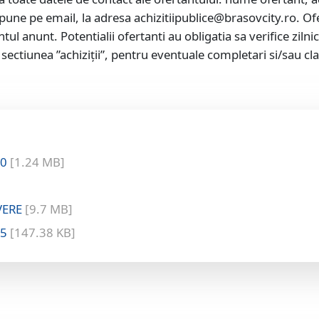
pune pe email, la adresa achizitiipublice@brasovcity.ro. Ofe
 anunt. Potentialii ofertanti au obligatia sa verifice zilnic
ctiunea ”achiziții”, pentru eventuale completari si/sau clarif
10
[1.24 MB]
VERE
[9.7 MB]
25
[147.38 KB]