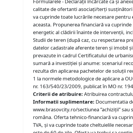
Formularele - Declarații încărcate ca și anexe
calitate de ofertanti asociați/terţi susţinăt
va cuprinde toate lucrările necesare pentru 
aceasta. Propunerea financiară va cuprinde co
energetic al clădirii înainte de intervenții, i
Studii de teren (după caz, cu respectarea prev
datelor cadastrale aferente teren și imobil ș
prevazute in cadrul Certificatului de urbani
sumară a investiției și anume: scenariul rec
rezulta din aplicarea pachetelor de soluții 
1 la normele metodologice de aplicare a OUG
nr. 163/540/23/2009, publicat în MO nr. 19
Criterii de atribuire:
Atribuirea contractulu
Informatii suplimentare:
Documentatia de 
www.brasovcity.ro/sectiunea ”achiziții” sau s
româna. Oferta tehnico-financiară va cuprinde
TVA, și va cuprinde toate cheltuielile necesar
este de 60 de zile. Oferta va trebui sa conti