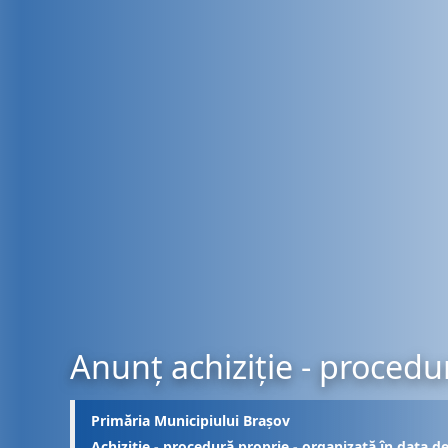
Anunț achiziție - procedu
Primăria Municipiului Brașov
Achiziție - procedură proprie - organizată în data d