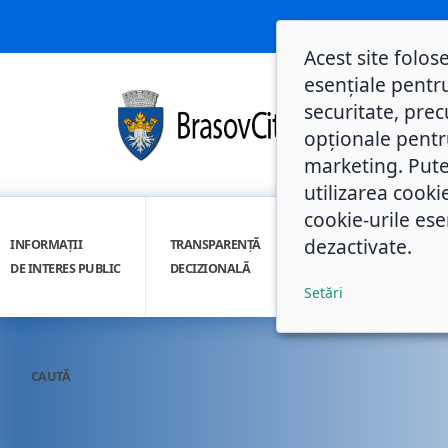
Acest site folos
esențiale pentru
securitate, prec
opționale pentru 
marketing. Pute
utilizarea cooki
cookie-urile ese
dezactivate.
INFORMAȚII
TRANSPARENȚĂ
INTEGRITATE
DE INTERES PUBLIC
DECIZIONALĂ
INSTITUȚIONALĂ
Setări
CAUTĂ