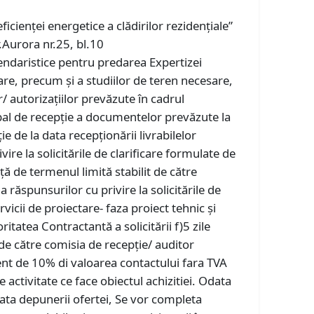
cienței energetice a clădirilor rezidențiale”
r.Aurora nr.25, bl.10
endaristice pentru predarea Expertizei
tare, precum și a studiilor de teren necesare,
 autorizațiilor prevăzute în cadrul
rbal de recepție a documentelor prevăzute la
e de la data recepționării livrabilelor
re la solicitările de clarificare formulate de
ță de termenul limită stabilit de către
ăspunsurilor cu privire la solicitările de
vicii de proiectare- faza proiect tehnic și
itatea Contractantă a solicitării f)5 zile
de către comisia de recepție/ auditor
ent de 10% di valoarea contactului fara TVA
activitate ce face obiectul achizitiei. Odata
data depunerii ofertei, Se vor completa