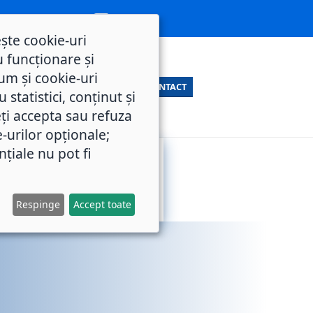
ește cookie-uri
 funcționare și
um și cookie-uri
CONTACT
statistici, conținut și
ți accepta sau refuza
e-urilor opționale;
nțiale nu pot fi
SERVICII
M.O.L.
PUBLICE
Respinge
Accept toate