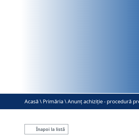
Acasă
\
Primăria \ Anunț achiziție - procedură pr
Înapoi la listă