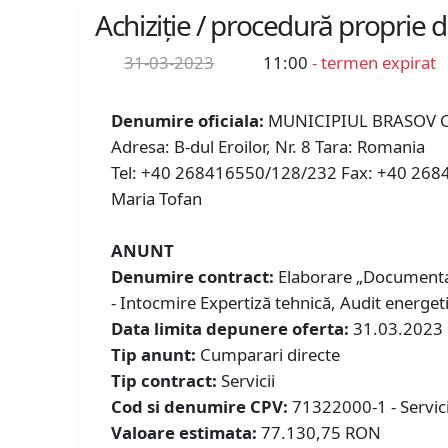
Achiziție / procedură proprie 
31-03-2023
11:00
- termen expirat
Denumire oficiala:
MUNICIPIUL BRASOV C
Adresa: B-dul Eroilor, Nr. 8 Tara: Romania
Tel: +40 268416550/128/232 Fax: +40 2684730
Maria Tofan
ANUNT
Denumire contract:
Elaborare „Documentați
- Intocmire Expertiză tehnică, Audit energetic
Data limita depunere oferta:
31.03.2023
Tip anunt:
Cumparari directe
Tip contract:
Servicii
Cod si denumire CPV:
71322000-1 - Servici
Valoare estimata:
77.130,75 RON