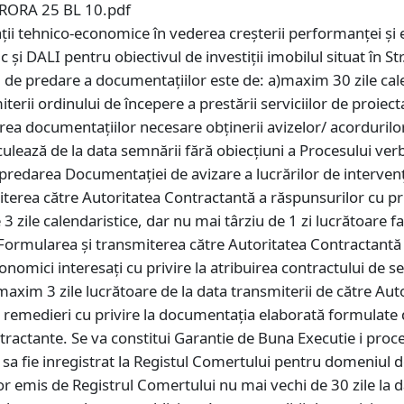
ORA 25 BL 10.pdf
 tehnico-economice în vederea creșterii performanței și efi
 și DALI pentru obiectivul de investiții imobilul situat în St
de predare a documentațiilor este de: a)maxim 30 zile cal
iterii ordinului de începere a prestării serviciilor de proiec
ea documentațiilor necesare obținerii avizelor/ acordurilor/
culează de la data semnării fără obiecțiuni a Procesului ve
 predarea Documentației de avizare a lucrărilor de intervenți
iterea către Autoritatea Contractantă a răspunsurilor cu privi
3 zile calendaristice, dar nu mai târziu de 1 zi lucrătoare fa
ormularea și transmiterea către Autoritatea Contractantă a r
onomici interesați cu privire la atribuirea contractului de ser
axim 3 zile lucrătoare de la data transmiterii de către Autor
e remedieri cu privire la documentația elaborată formulate 
ntractante. Se va constitui Garantie de Buna Executie i proc
sa fie inregistrat la Registul Comertului pentru domeniul de 
tor emis de Registrul Comertului nu mai vechi de 30 zile la 