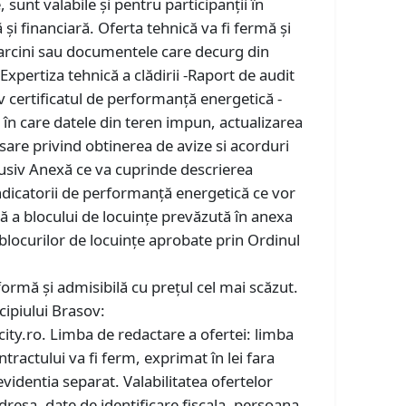
 sunt valabile și pentru participanții în
și financiară. Oferta tehnică va fi fermă şi
 sarcini sau documentele care decurg din
xpertiza tehnică a clădirii -Raport de audit
ctiv certificatul de performanţă energetică -
e în care datele din teren impun, actualizarea
esare privind obtinerea de avize si acorduri
lusiv Anexă ce va cuprinde descrierea
indicatorii de performanță energetică ce vor
ă a blocului de locuințe prevăzută în anexa
locurilor de locuinţe aprobate prin Ordinul
formă și admisibilă cu prețul cel mai scăzut.
cipiului Brasov:
city.ro. Limba de redactare a ofertei: limba
tractului va fi ferm, exprimat în lei fara
evidentia separat. Valabilitatea ofertelor
dresa, date de identificare fiscala, persoana