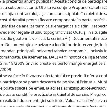
 la prezentul anunț publicitar. Aceste conditii de participare,
ori sau subcontractanți. Oferta va conține Propunerea tehnică 
execuţia contractului, aşa cum sunt stipulate în caietul de
stul detaliat pentru fiecare componenta în parte, astfel: -E
nclusiv fişa de analiză termică şi energetică a clădirii, respe
ederilor legale- studiu topografic vizat OCPI și în situațiil
i studiu geotehnic verficat la cerința Af) -Documentatii nec
sm -Documentație de avizare a lucrărilor de intervenție, inc
omandat, principalii indicatori tehnico-economici, inclusiv 
recomandate. De asemenea, DALI va fi însoțită de Fișa tehnic
 nr. 18/2009 privind creşterea performanţei energetice a b
4/2009
i se va face în favoarea ofertantului ce prezintă oferta con
participare se poate descarca de pe site-ul Primariei Muni
e poate solicita pe email, la adresa achizitiipublice@brasov
 toate condițiile prevăzute în Caietul de sarcini. Prețul con
e realizării documentației solicitate. Valoarea cu TVA se va 
na toate datele de contact ale ofertantului: nume ofertant, a