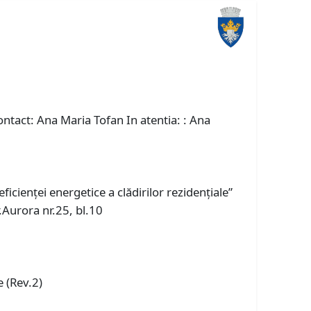
tact: Ana Maria Tofan In atentia: : Ana
cienței energetice a clădirilor rezidențiale”
r.Aurora nr.25, bl.10
e (Rev.2)