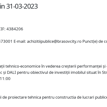
din 31-03-2023
IF: 4384206
01 E-mail: achizitiipublice@brasovcity.ro Punct(e) de con
i tehnico-economice în vederea creșterii performanței și efi
 și DALI pentru obiectivul de investiții imobilul situat în St
 11:00
i de proiectare tehnica pentru constructia de lucrari public