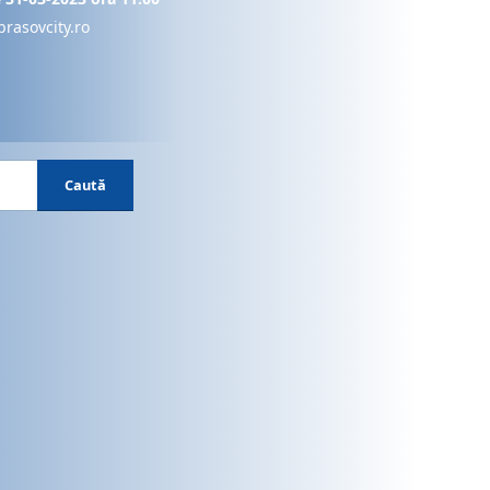
brasovcity.ro
Caută