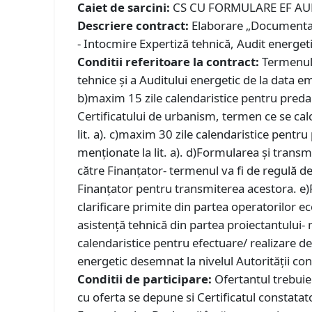
Caiet de sarcini:
CS CU FORMULARE EF AUR
Descriere contract:
Elaborare „Documentații
- Intocmire Expertiză tehnică, Audit energetic
Conditii referitoare la contract:
Termenul 
tehnice și a Auditului energetic de la data em
b)maxim 15 zile calendaristice pentru predar
Certificatului de urbanism, termen ce se cal
lit. a). c)maxim 30 zile calendaristice pentru
menționate la lit. a). d)Formularea și transm
către Finanțator- termenul va fi de regulă de 
Finanțator pentru transmiterea acestora. e)F
clarificare primite din partea operatorilor ec
asistență tehnică din partea proiectantului- m
calendaristice pentru efectuare/ realizare d
energetic desemnat la nivelul Autorității co
Conditii de participare:
Ofertantul trebuie 
cu oferta se depune si Certificatul constata