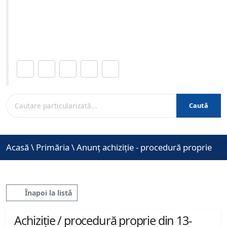
04-2023 ora 12:00
Site-ul oficial al Primariei Municipiului Brasov /
www.brasovcity.ro
Distribuie această pagină.
Caută
Acasă
\
Primăria
\
Anunț achiziție - procedură proprie
Înapoi la listă
Achiziție / procedură proprie din 13-