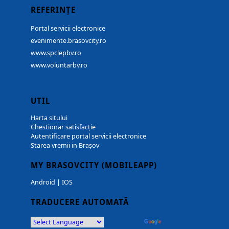
REFERINȚE
Portal servicii electronice
evenimente.brasovcity.ro
www.spclepbv.ro
www.voluntarbv.ro
UTIL
Harta sitului
Chestionar satisfacție
Autentificare portal servicii electronice
Starea vremii in Brașov
MY BRASOVCITY (MOBILEAPP)
Android
|
IOS
TRADUCERE AUTOMATĂ
Powered by
Translate