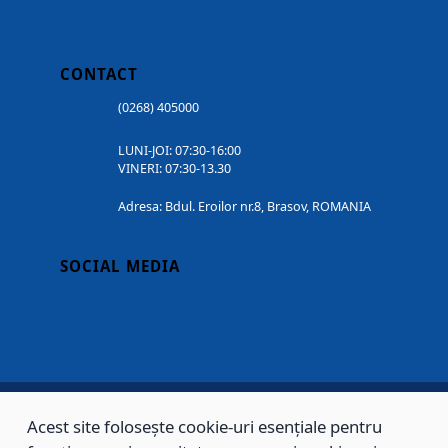
CONTACT
(0268) 405000
LUNI-JOI: 07:30-16:00
VINERI: 07:30-13.30
Adresa: Bdul. Eroilor nr.8, Brasov, ROMANIA
SOCIAL MEDIA
Acest site folosește cookie-uri esențiale pentru
Copyright © 2002 - 2026 - PRIMĂRIA MUNICIPIULUI BRAȘOV, toate drepturile