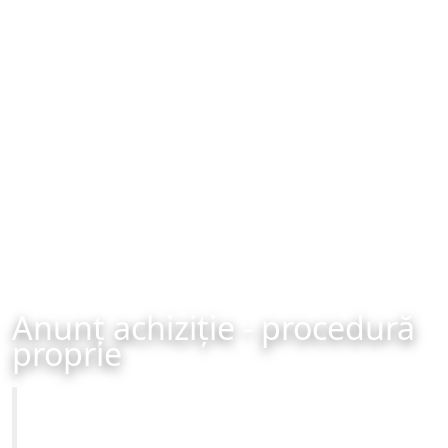
Anunț achiziție - procedură
proprie
Primăria Municipiului Brașov
Achiziție - procedură proprie - organizată în data de 13-