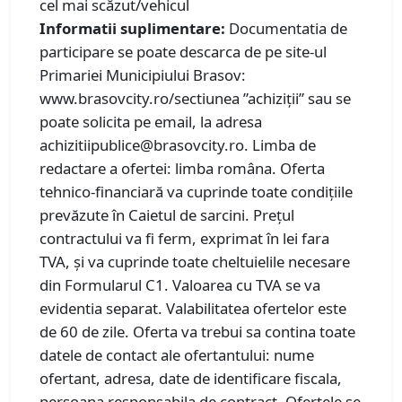
cel mai scăzut/vehicul
Informatii suplimentare:
Documentatia de
participare se poate descarca de pe site-ul
Primariei Municipiului Brasov:
www.brasovcity.ro/sectiunea ”achiziții” sau se
poate solicita pe email, la adresa
achizitiipublice@brasovcity.ro. Limba de
redactare a ofertei: limba româna. Oferta
tehnico-financiară va cuprinde toate condițiile
prevăzute în Caietul de sarcini. Prețul
contractului va fi ferm, exprimat în lei fara
TVA, și va cuprinde toate cheltuielile necesare
din Formularul C1. Valoarea cu TVA se va
evidentia separat. Valabilitatea ofertelor este
de 60 de zile. Oferta va trebui sa contina toate
datele de contact ale ofertantului: nume
ofertant, adresa, date de identificare fiscala,
persoana responsabila de contract. Ofertele se