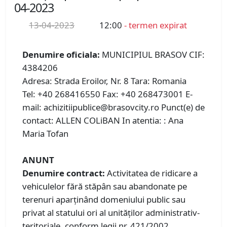
04-2023
13-04-2023
12:00
- termen expirat
Denumire oficiala:
MUNICIPIUL BRASOV CIF:
4384206
Adresa: Strada Eroilor, Nr. 8 Tara: Romania
Tel: +40 268416550 Fax: +40 268473001 E-
mail: achizitiipublice@brasovcity.ro Punct(e) de
contact: ALLEN COLiBAN In atentia: : Ana
Maria Tofan
ANUNT
Denumire contract:
Activitatea de ridicare a
vehiculelor fără stăpân sau abandonate pe
terenuri aparţinând domeniului public sau
privat al statului ori al unităţilor administrativ-
teritoriale, conform legii nr. 421/2002