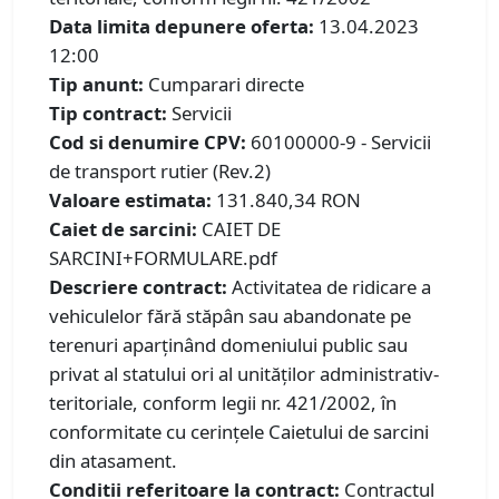
Data limita depunere oferta:
13.04.2023
12:00
Tip anunt:
Cumparari directe
Tip contract:
Servicii
Cod si denumire CPV:
60100000-9 - Servicii
de transport rutier (Rev.2)
Valoare estimata:
131.840,34 RON
Caiet de sarcini:
CAIET DE
SARCINI+FORMULARE.pdf
Descriere contract:
Activitatea de ridicare a
vehiculelor fără stăpân sau abandonate pe
terenuri aparţinând domeniului public sau
privat al statului ori al unităţilor administrativ-
teritoriale, conform legii nr. 421/2002, în
conformitate cu cerințele Caietului de sarcini
din atasament.
Conditii referitoare la contract:
Contractul