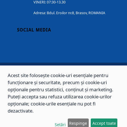
VINERI: 07:30-13.30
Adresa: Bdul. Eroilor nr.8, Brasov, ROMANIA
SOCIAL MEDIA
Acest site folosește cookie-uri esențiale pentru
Copyright © 2002 - 2026 - PRIMĂRIA MUNICIPIULUI BRAȘOV, toate drepturile
funcționare și securitate, precum și cookie-uri
opționale pentru statistici, conținut și marketing.
rezervate.
Puteți accepta sau refuza utilizarea cookie-urilor
Sitemap
Contact
opționale; cookie-urile esențiale nu pot fi
dezactivate.
Respinge
Accept toate
Setări