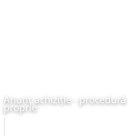
Anunț achiziție - procedură
proprie
Primăria Municipiului Brașov
Achiziție - procedură proprie - organizată în data de 21-