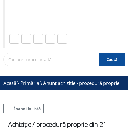
04-2023 ora 13:00
Site-ul oficial al Primariei Municipiului Brasov /
www.brasovcity.ro
Distribuie această pagină.
Caută
Acasă
\
Primăria
\
Anunț achiziție - procedură proprie
Înapoi la listă
Achiziție / procedură proprie din 21-