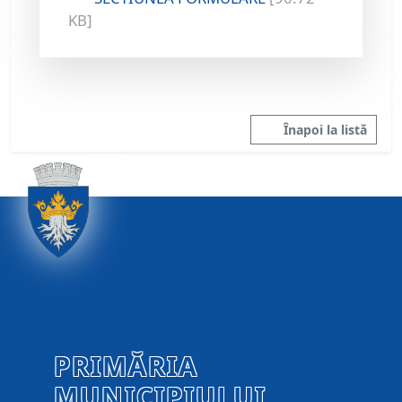
KB]
Înapoi la listă
PRIMĂRIA
MUNICIPIULUI