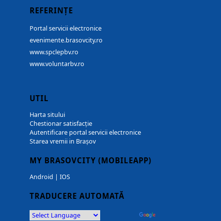
REFERINȚE
Portal servicii electronice
evenimente.brasovcity.ro
www.spclepbv.ro
www.voluntarbv.ro
UTIL
Harta sitului
Chestionar satisfacție
Autentificare portal servicii electronice
Starea vremii in Brașov
MY BRASOVCITY (MOBILEAPP)
Android
|
IOS
TRADUCERE AUTOMATĂ
Powered by
Translate