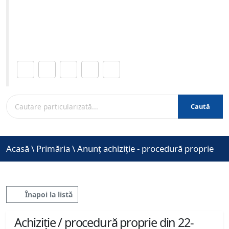
05-2023 ora 12:00
Site-ul oficial al Primariei Municipiului Brasov /
www.brasovcity.ro
Distribuie această pagină.
Caută
Acasă
\
Primăria
\
Anunț achiziție - procedură proprie
Înapoi la listă
Achiziție / procedură proprie din 22-