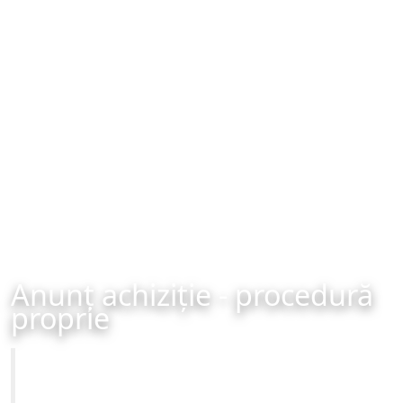
Anunț achiziție - procedură
proprie
Primăria Municipiului Brașov
Achiziție - procedură proprie - organizată în data de 22-