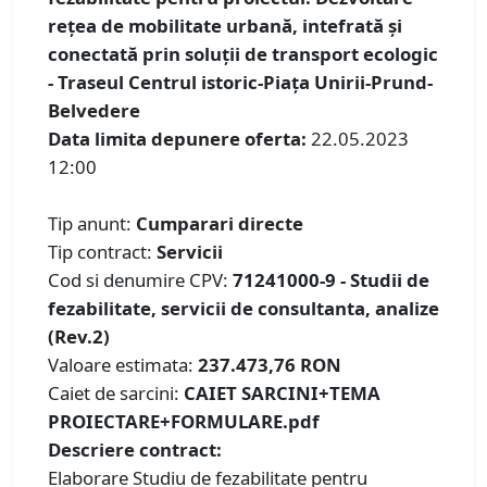
rețea de mobilitate urbană, intefrată și
conectată prin soluții de transport ecologic
- Traseul Centrul istoric-Piața Unirii-Prund-
Belvedere
Data limita depunere oferta:
22.05.2023
12:00
Tip anunt:
Cumparari directe
Tip contract:
Servicii
Cod si denumire CPV:
71241000-9 - Studii de
fezabilitate, servicii de consultanta, analize
(Rev.2)
Valoare estimata:
237.473,76 RON
Caiet de sarcini:
CAIET SARCINI+TEMA
PROIECTARE+FORMULARE.pdf
Descriere contract:
Elaborare Studiu de fezabilitate pentru