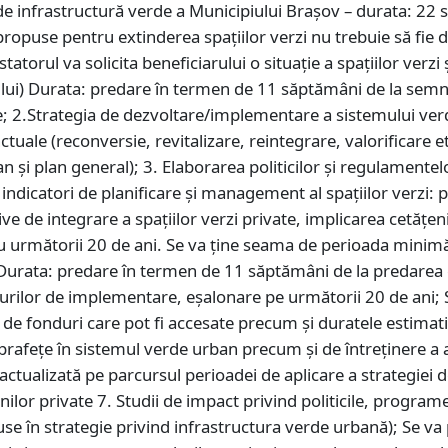
de infrastructură verde a Municipiului Brașov – durata: 22 s
 propuse pentru extinderea spațiilor verzi nu trebuie să fie d
tatorul va solicita beneficiarului o situație a spațiilor verzi 
ului) Durata: predare în termen de 11 săptămâni de la semn
de; 2.Strategia de dezvoltare/implementare a sistemului verd
ale (reconversie, revitalizare, reintegrare, valorificare et
an și plan general); 3. Elaborarea politicilor și regulament
indicatori de planificare și management al spațiilor verzi: p
 de integrare a spațiilor verzi private, implicarea cetățenilo
ru următorii 20 de ani. Se va ține seama de perioada mini
 Durata: predare în termen de 11 săptămâni de la predarea e
turilor de implementare, eșalonare pe următorii 20 de ani; 
e de fonduri care pot fi accesate precum și duratele estima
prafețe în sistemul verde urban precum și de întreținere a
r actualizată pe parcursul perioadei de aplicare a strategiei 
ilor private 7. Studii de impact privind politicile, programe
se în strategie privind infrastructura verde urbană); Se va