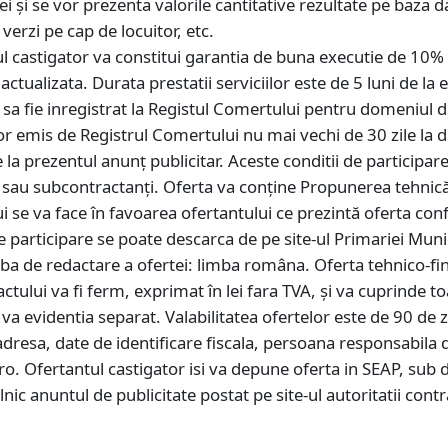
 și se vor prezenta valorile cantitative rezultate pe baza da
 verzi pe cap de locuitor, etc.
l castigator va constitui garantia de buna executie de 10% 
ualizata. Durata prestatii serviciilor este de 5 luni de la 
sa fie inregistrat la Registul Comertului pentru domeniul de 
tor emis de Registrul Comertului nu mai vechi de 30 zile la 
 la prezentul anunț publicitar. Aceste conditii de participare,
ori sau subcontractanți. Oferta va conține Propunerea tehnică
i se va face în favoarea ofertantului ce prezintă oferta con
participare se poate descarca de pe site-ul Primariei Muni
mba de redactare a ofertei: limba româna. Oferta tehnico-fin
ctului va fi ferm, exprimat în lei fara TVA, și va cuprinde toa
va evidentia separat. Valabilitatea ofertelor este de 90 de z
adresa, date de identificare fiscala, persoana responsabila
.ro. Ofertantul castigator isi va depune oferta in SEAP, su
 zilnic anuntul de publicitate postat pe site-ul autoritatii c