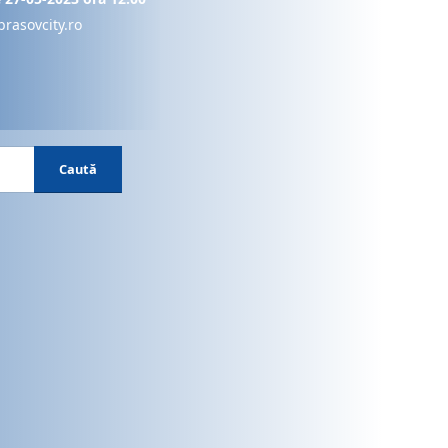
brasovcity.ro
Caută