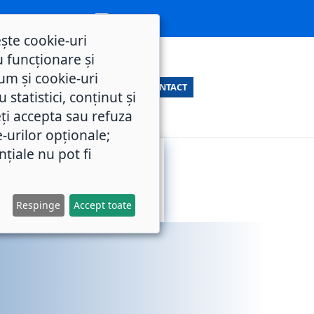
ește cookie-uri
 funcționare și
um și cookie-uri
CONTACT
statistici, conținut și
ți accepta sau refuza
e-urilor opționale;
nțiale nu pot fi
SERVICII
M.O.L.
PUBLICE
Respinge
Accept toate