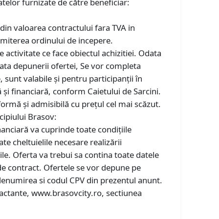
telor furnizate de către beneficiar:
din valoarea contractului fara TVA in
emiterea ordinului de incepere.
activitate ce face obiectul achizitiei. Odata
data depunerii ofertei, Se vor completa
 sunt valabile și pentru participanții în
 și financiară, conform Caietului de Sarcini.
formă și admisibilă cu prețul cel mai scăzut.
cipiului Brasov:
anciară va cuprinde toate condițiile
te cheltuielile necesare realizării
ile. Oferta va trebui sa contina toate datele
 de contract. Ofertele se vor depune pe
b denumirea si codul CPV din prezentul anunt.
ontractante, www.brasovcity.ro, sectiunea