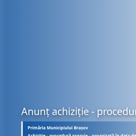
Anunț achiziție - procedu
Primăria Municipiului Brașov
Achiziție - procedură proprie - organizată în data d