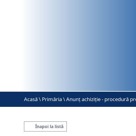
Acasă
\
Primăria \ Anunț achiziție - procedură pr
Înapoi la listă