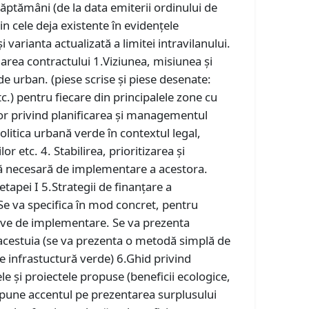
ăptămâni (de la data emiterii ordinului de
in cele deja existente în evidențele
și varianta actualizată a limitei intravilanului.
area contractului 1.Viziunea, misiunea și
e urban. (piese scrise și piese desenate:
c.) pentru fiecare din principalele zone cu
elor privind planificarea și managementul
olitica urbană verde în contextul legal,
r etc. 4. Stabilirea, prioritizarea și
mă necesară de implementare a acestora.
tapei I 5.Strategii de finanțare a
Se va specifica în mod concret, pentru
tive de implementare. Se va prezenta
 acestuia (se va prezenta o metodă simplă de
de infrastuctură verde) 6.Ghid privind
le și proiectele propuse (beneficii ecologice,
 pune accentul pe prezentarea surplusului