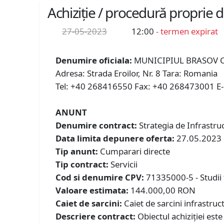
Achiziție / procedură proprie 
27-05-2023
12:00
- termen expirat
Denumire oficiala:
MUNICIPIUL BRASOV C
Adresa: Strada Eroilor, Nr. 8 Tara: Romania
Tel: +40 268416550 Fax: +40 268473001 E-ma
ANUNT
Denumire contract:
Strategia de Infrastru
Data limita depunere oferta:
27.05.2023
Tip anunt:
Cumparari directe
Tip contract:
Servicii
Cod si denumire CPV:
71335000-5 - Studii 
Valoare estimata:
144.000,00 RON
Caiet de sarcini:
Caiet de sarcini infrastru
Descriere contract:
Obiectul achiziției est