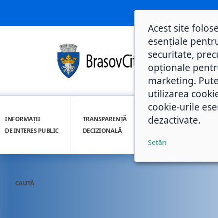
Acest site folos
esențiale pentru
securitate, prec
opționale pentru 
marketing. Pute
utilizarea cooki
cookie-urile ese
dezactivate.
INFORMAȚII
TRANSPARENȚĂ
INTEGRITATE
DE INTERES PUBLIC
DECIZIONALĂ
INSTITUȚIONALĂ
Setări
CAUTĂ