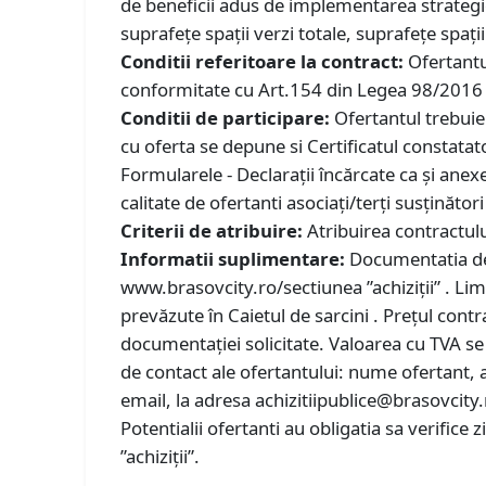
de beneficii adus de implementarea strategiei
suprafețe spații verzi totale, suprafețe spații
Conditii referitoare la contract:
Ofertantu
conformitate cu Art.154 din Legea 98/2016 act
Conditii de participare:
Ofertantul trebuie 
cu oferta se depune si Certificatul constata
Formularele - Declarații încărcate ca și anexe
calitate de ofertanti asociați/terţi susţinăt
Criterii de atribuire:
Atribuirea contractulu
Informatii suplimentare:
Documentatia de 
www.brasovcity.ro/sectiunea ”achiziții” . Li
prevăzute în Caietul de sarcini . Prețul contra
documentației solicitate. Valoarea cu TVA se 
de contact ale ofertantului: nume ofertant, 
email, la adresa achizitiipublice@brasovcity
Potentialii ofertanti au obligatia sa verifice
”achiziții”.