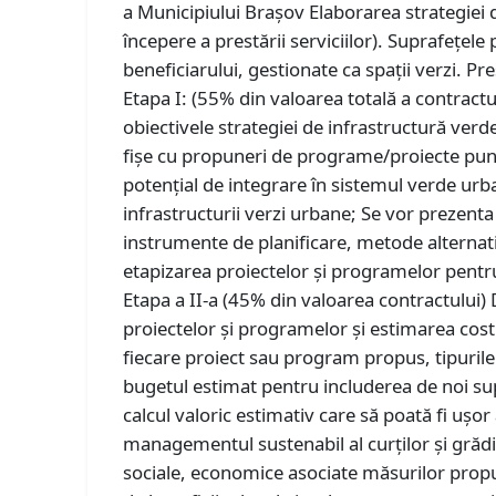
a Municipiului Braşov Elaborarea strategiei 
începere a prestării serviciilor). Suprafețele
beneficiarului, gestionate ca spații verzi. Pres
Etapa I: (55% din valoarea totală a contract
obiectivele strategiei de infrastructură ver
fișe cu propuneri de programe/proiecte punctu
potențial de integrare în sistemul verde urb
infrastructurii verzi urbane; Se vor prezenta 
instrumente de planificare, metode alternative
etapizarea proiectelor și programelor pent
Etapa a II-a (45% din valoarea contractului)
proiectelor și programelor și estimarea cos
fiecare proiect sau program propus, tipuril
bugetul estimat pentru includerea de noi su
calcul valoric estimativ care să poată fi ușo
managementul sustenabil al curților și grădin
sociale, economice asociate măsurilor propu