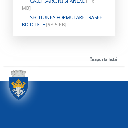
CAIET SARCINI SI ANEXE
[1.61
MB]
SECTIUNEA FORMULARE TRASEE
BICICLETE
[98.5 KB]
Înapoi la listă