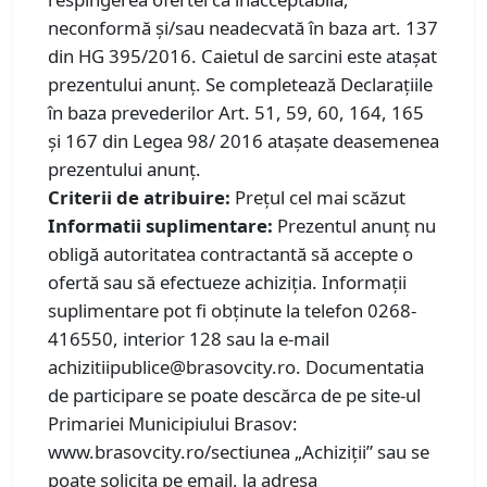
neconformă și/sau neadecvată în baza art. 137
din HG 395/2016. Caietul de sarcini este atașat
prezentului anunț. Se completează Declarațiile
în baza prevederilor Art. 51, 59, 60, 164, 165
și 167 din Legea 98/ 2016 atașate deasemenea
prezentului anunț.
Criterii de atribuire:
Prețul cel mai scăzut
Informatii suplimentare:
Prezentul anunț nu
obligă autoritatea contractantă să accepte o
ofertă sau să efectueze achiziția. Informații
suplimentare pot fi obținute la telefon 0268-
416550, interior 128 sau la e-mail
achizitiipublice@brasovcity.ro. Documentatia
de participare se poate descărca de pe site-ul
Primariei Municipiului Brasov:
www.brasovcity.ro/sectiunea „Achiziții” sau se
poate solicita pe email, la adresa