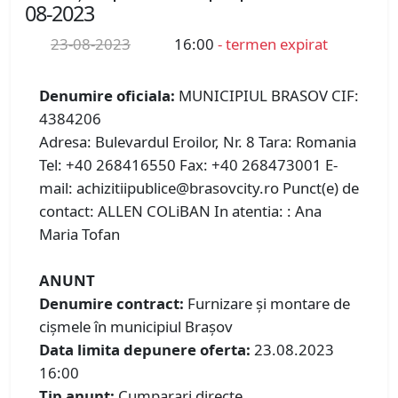
08-2023
23-08-2023
16:00
- termen expirat
Denumire oficiala:
MUNICIPIUL BRASOV CIF:
4384206
Adresa: Bulevardul Eroilor, Nr. 8 Tara: Romania
Tel: +40 268416550 Fax: +40 268473001 E-
mail: achizitiipublice@brasovcity.ro Punct(e) de
contact: ALLEN COLiBAN In atentia: : Ana
Maria Tofan
ANUNT
Denumire contract:
Furnizare și montare de
cișmele în municipiul Brașov
Data limita depunere oferta:
23.08.2023
16:00
Tip anunt:
Cumparari directe