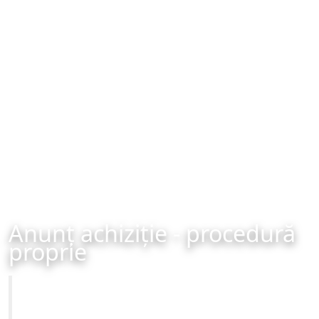
Anunț achiziție - procedură
proprie
Primăria Municipiului Brașov
Achiziție - procedură proprie - organizată în data de 23-