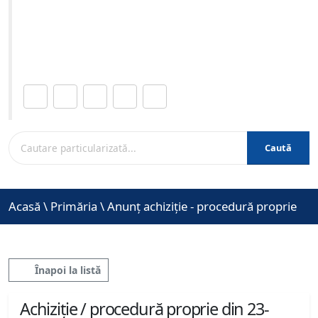
08-2023 ora 16:00
Site-ul oficial al Primariei Municipiului Brasov /
www.brasovcity.ro
Distribuie această pagină.
Caută
Acasă
\
Primăria
\
Anunț achiziție - procedură proprie
Înapoi la listă
Achiziție / procedură proprie din 23-