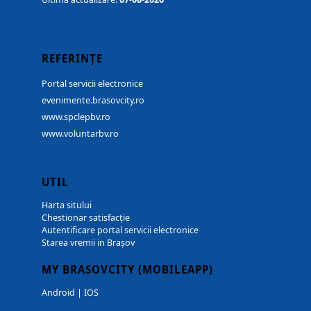
REFERINȚE
Portal servicii electronice
evenimente.brasovcity.ro
www.spclepbv.ro
www.voluntarbv.ro
UTIL
Harta sitului
Chestionar satisfacție
Autentificare portal servicii electronice
Starea vremii in Brașov
MY BRASOVCITY (MOBILEAPP)
Android
|
IOS