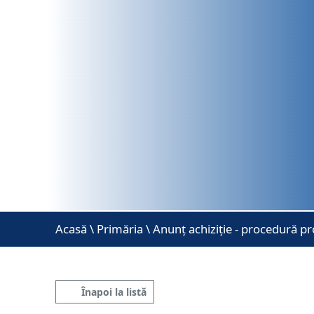
Acasă
\
Primăria \ Anunț achiziție - procedură pr
Înapoi la listă