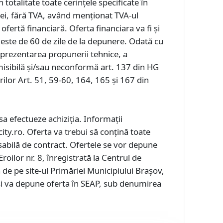
n totalitate toate cerințele specificate în
 lei, fără TVA, având menționat TVA-ul
ertă financiară. Oferta financiara va fi și
r este de 60 de zile de la depunere. Odată cu
Neprezentarea propunerii tehnice, a
misibilă și/sau neconformă art. 137 din HG
ilor Art. 51, 59-60, 164, 165 și 167 din
a efectueze achiziția. Informații
ity.ro. Oferta va trebui să conțină toate
sabilă de contract. Ofertele se vor depune
roilor nr. 8, înregistrată la Centrul de
de pe site-ul Primăriei Municipiului Brașov,
 își va depune oferta în SEAP, sub denumirea