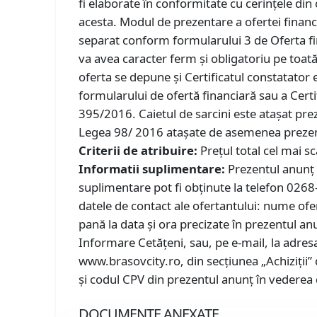
fi elaborate în conformitate cu cerințele din c
acesta. Modul de prezentare a ofertei financ
separat conform formularului 3 de Oferta fina
va avea caracter ferm și obligatoriu pe toată
oferta se depune și Certificatul constatator
formularului de ofertă financiară sau a Cer
395/2016. Caietul de sarcini este atașat pre
Legea 98/ 2016 atașate de asemenea prezen
Criterii de atribuire:
Prețul total cel mai s
Informatii suplimentare:
Prezentul anunț 
suplimentare pot fi obținute la telefon 0268
datele de contact ale ofertantului: nume ofe
pană la data și ora precizate în prezentul anu
Informare Cetățeni, sau, pe e-mail, la adres
www.brasovcity.ro, din secțiunea „Achiziții”
și codul CPV din prezentul anunț în vederea d
DOCUMENTE ANEXATE