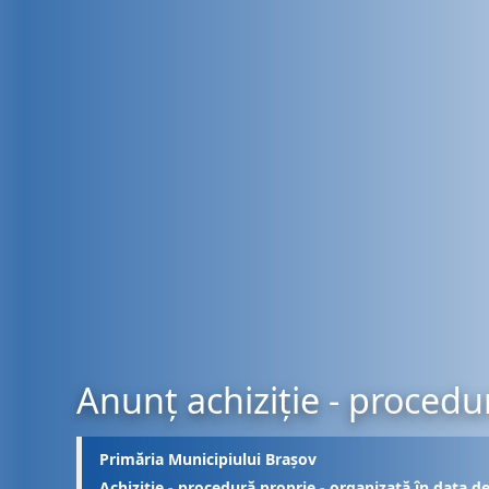
Anunț achiziție - procedu
Primăria Municipiului Brașov
Achiziție - procedură proprie - organizată în data d