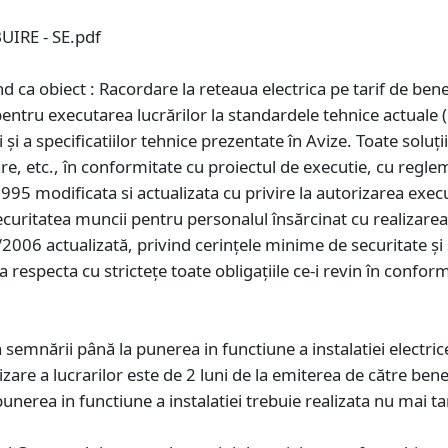
IRE - SE.pdf
ând ca obiect : Racordare la reteaua electrica pe tarif de b
ntru executarea lucrărilor la standardele tehnice actuale (
 și a specificatiilor tehnice prezentate în Avize. Toate soluţ
tare, etc., în conformitate cu proiectul de executie, cu regl
95 modificata si actualizata cu privire la autorizarea executăr
securitatea muncii pentru personalul însărcinat cu realizare
/2006 actualizată, privind cerințele minime de securitate ș
 respecta cu strictețe toate obligațiile ce-i revin în confor
a semnării până la punerea in functiune a instalatiei electr
e a lucrarilor este de 2 luni de la emiterea de către benefi
 punerea in functiune a instalatiei trebuie realizata nu mai 