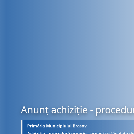
Anunț achiziție - procedu
Primăria Municipiului Brașov
Achiziție - procedură proprie - organizată în data d