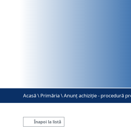
Acasă
\
Primăria \ Anunț achiziție - procedură pr
Înapoi la listă