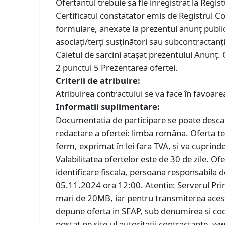
Ofertantul trebuie sa fie inregistrat la Regi
Certificatul constatator emis de Registrul C
formulare, anexate la prezentul anunț publicit
asociați/terţi susţinători sau subcontractanț
Caietul de sarcini atașat prezentului Anunț. 
2 punctul 5 Prezentarea ofertei.
Criterii de atribuire:
Atribuirea contractului se va face în favoare
Informatii suplimentare:
Documentatia de participare se poate descarc
redactare a ofertei: limba româna. Oferta teh
ferm, exprimat în lei fara TVA, și va cuprinde
Valabilitatea ofertelor este de 30 de zile. O
identificare fiscala, persoana responsabila 
05.11.2024 ora 12:00. Atenție: Serverul Prim
mari de 20MB, iar pentru transmiterea acesto
depune oferta in SEAP, sub denumirea si codul
postat pe site-ul autoritatii contractante, ww