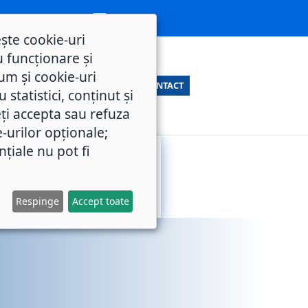
ește cookie-uri
 funcționare și
um și cookie-uri
CONTACT
statistici, conținut și
ți accepta sau refuza
e-urilor opționale;
nțiale nu pot fi
SERVICII
M.O.L.
PUBLICE
Respinge
Accept toate