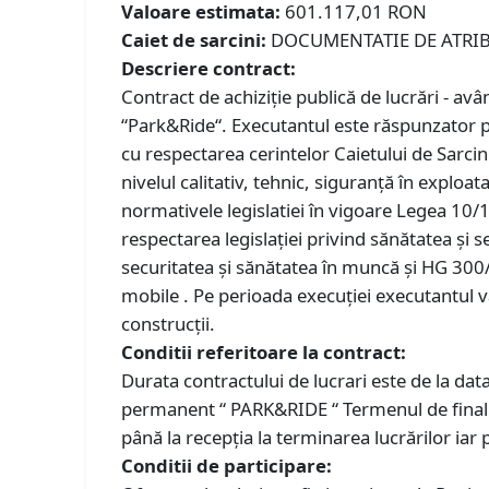
Valoare estimata:
601.117,01 RON
Caiet de sarcini:
DOCUMENTATIE DE ATRIBU
Descriere contract:
Contract de achiziție publică de lucrări - av
“Park&Ride“. Executantul este răspunzator pe
cu respectarea cerintelor Caietului de Sarcini
nivelul calitativ, tehnic, siguranţă în exploa
normativele legislatiei în vigoare Legea 10/19
respectarea legislației privind sănătatea și 
securitatea şi sănătatea în muncă și HG 300
mobile . Pe perioada execuției executantul va
construcții.
Conditii referitoare la contract:
Durata contractului de lucrari este de la dat
permanent “ PARK&RIDE “ Termenul de finalizar
până la recepția la terminarea lucrărilor iar
Conditii de participare: