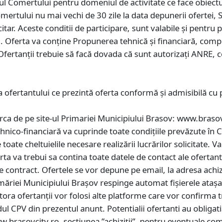
stul Comertului pentru domeniul de activitate ce face obiectu
omertului nu mai vechi de 30 zile la data depunerii ofertei
ar. Aceste conditii de participare, sunt valabile și pentru pa
i. Oferta va conține Propunerea tehnică și financiară, compl
Ofertanții trebuie să facă dovada că sunt autorizați ANRE, co
a ofertantului ce prezintă oferta conformă și admisibilă cu 
a de pe site-ul Primariei Municipiului Brasov: www.brasovci
nico-financiară va cuprinde toate condițiile prevăzute în Cai
 toate cheltuielile necesare realizării lucrărilor solicitate. 
ferta va trebui sa contina toate datele de contact ale oferta
de contract. Ofertele se vor depune pe email, la adresa achi
ăriei Municipiului Brașov respinge automat fișierele atașat
ra ofertanții vor folosi alte platforme care vor confirma tr
 CPV din prezentul anunt. Potentialii ofertanti au obligatia 
w.brasovcity.ro, sectiunea ”achiziții”, pentru eventuale comp