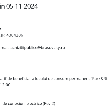
din 05-11-2024
a
IF: 4384206
il: achizitiipublice@brasovcity.ro
e tarif de beneficiar a locului de consum permanent “Park&Ri
 12:00
 de conexiuni electrice (Rev.2)