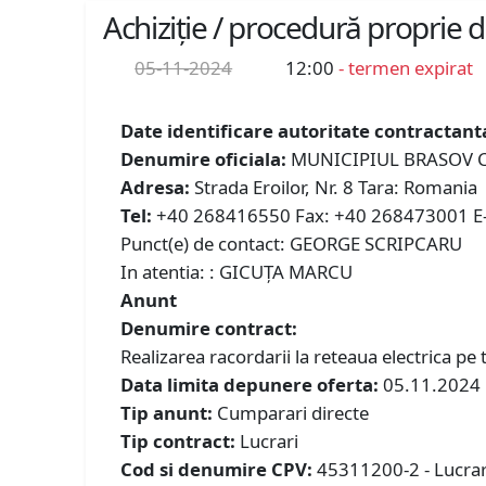
Achiziție / procedură proprie 
05-11-2024
12:00
- termen expirat
Date identificare autoritate contractant
Denumire oficiala:
MUNICIPIUL BRASOV C
Adresa:
Strada Eroilor, Nr. 8 Tara: Romania
Tel:
+40 268416550 Fax: +40 268473001 E-ma
Punct(e) de contact: GEORGE SCRIPCARU
In atentia: : GICUȚA MARCU
Anunt
Denumire contract:
Realizarea racordarii la reteaua electrica p
Data limita depunere oferta:
05.11.2024
Tip anunt:
Cumparari directe
Tip contract:
Lucrari
Cod si denumire CPV:
45311200-2 - Lucrari