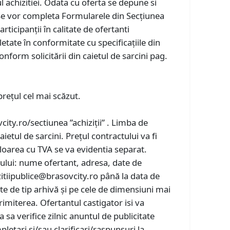
l achizitiei. Odata cu oferta se depune si
, Se vor completa Formularele din Secțiunea
rticipanții în calitate de ofertanti
etate în conformitate cu specificațiile din
nform solicitării din caietul de sarcini pag.
prețul cel mai scăzut.
ty.ro/sectiunea ”achiziții” . Limba de
etul de sarcini. Prețul contractului va fi
Valoarea cu TVA se va evidentia separat.
ntului: nume ofertant, adresa, date de
zitiipublice@brasovcity.ro până la data de
e de tip arhivă și pe cele de dimensiuni mai
imiterea. Ofertantul castigator isi va
sa verifice zilnic anuntul de publicitate
letari si/sau clarificari/raspunsuri la