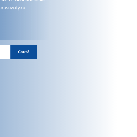
brasovcity.ro
Caută