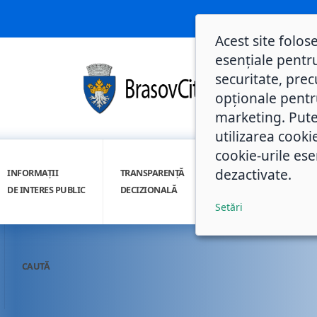
Acest site folos
esențiale pentru
securitate, prec
opționale pentru 
marketing. Pute
utilizarea cooki
cookie-urile ese
dezactivate.
INFORMAȚII
TRANSPARENȚĂ
INTEGRITATE
DE INTERES PUBLIC
DECIZIONALĂ
INSTITUȚIONALĂ
Setări
CAUTĂ