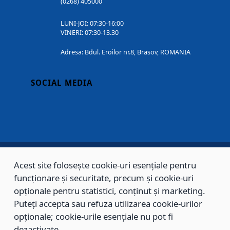
(0268) 405000
LUNI-JOI: 07:30-16:00
VINERI: 07:30-13.30
Adresa: Bdul. Eroilor nr.8, Brasov, ROMANIA
SOCIAL MEDIA
Acest site folosește cookie-uri esențiale pentru
Copyright © 2002 - 2026 - PRIMĂRIA MUNICIPIULUI BRAȘOV, toate drepturile
funcționare și securitate, precum și cookie-uri
opționale pentru statistici, conținut și marketing.
rezervate.
Puteți accepta sau refuza utilizarea cookie-urilor
Sitemap
Contact
opționale; cookie-urile esențiale nu pot fi
dezactivate.