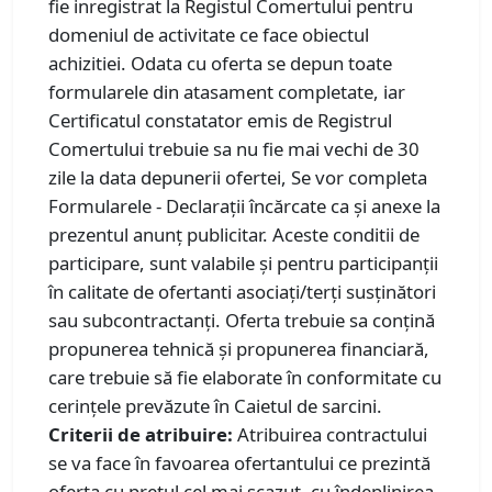
fie inregistrat la Registul Comertului pentru
domeniul de activitate ce face obiectul
achizitiei. Odata cu oferta se depun toate
formularele din atasament completate, iar
Certificatul constatator emis de Registrul
Comertului trebuie sa nu fie mai vechi de 30
zile la data depunerii ofertei, Se vor completa
Formularele - Declarații încărcate ca și anexe la
prezentul anunț publicitar. Aceste conditii de
participare, sunt valabile și pentru participanții
în calitate de ofertanti asociați/terţi susţinători
sau subcontractanți. Oferta trebuie sa conțină
propunerea tehnică și propunerea financiară,
care trebuie să fie elaborate în conformitate cu
cerințele prevăzute în Caietul de sarcini.
Criterii de atribuire:
Atribuirea contractului
se va face în favoarea ofertantului ce prezintă
oferta cu pretul cel mai scazut, cu îndeplinirea