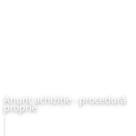
Anunț achiziție - procedură
proprie
Primăria Municipiului Brașov
Achiziție - procedură proprie - organizată în data de 14-