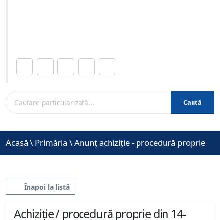
10-2025 ora 10:00
Site-ul oficial al Primariei Municipiului Brasov /
www.brasovcity.ro
Distribuie această pagină.
Caută
Acasă
\
Primăria
\
Anunț achiziție - procedură proprie
Înapoi la listă
Achiziție / procedură proprie din 14-