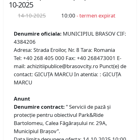
10-2025
14-10-2025
10:00
- termen expirat
Denumire oficiala:
MUNICIPIUL BRASOV CIF:
4384206
Adresa: Strada Eroilor, Nr. 8 Tara: Romania
Tel: +40 268 405 000 Fax: +40 268473001 E-
mail: achizitiipublice@brasovcity.ro Punct(e) de
contact: GICUȚA MARCU In atentia: : GICUȚA
MARCU
Anunt
Denumire contract:
” Servicii de pază și
protecție pentru obiectivul Park&Ride
Bartolomeu, Calea Făgărașului nr. 29A,
Municipiul Brașov”.
Data limita depunere oferta: 14.10.2025 10:00