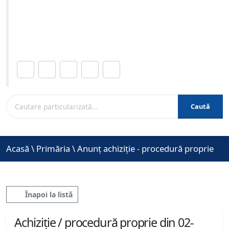
03-2026 ora 12:00
Site-ul oficial al Primariei Municipiului Brasov /
www.brasovcity.ro
Distribuie această pagină.
Caută
Acasă
\
Primăria
\
Anunț achiziție - procedură proprie
Înapoi la listă
Achiziție / procedură proprie din 02-