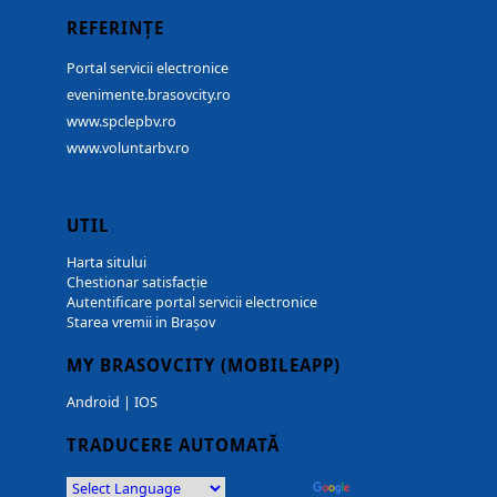
REFERINȚE
Portal servicii electronice
evenimente.brasovcity.ro
www.spclepbv.ro
www.voluntarbv.ro
UTIL
Harta sitului
Chestionar satisfacție
Autentificare portal servicii electronice
Starea vremii in Brașov
MY BRASOVCITY (MOBILEAPP)
Android
|
IOS
TRADUCERE AUTOMATĂ
Powered by
Translate