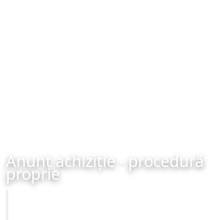
Anunț achiziție - procedură
proprie
Primăria Municipiului Brașov
Achiziție - procedură proprie - organizată în data de 02-