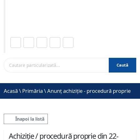
05-2026 ora 09:00
Site-ul oficial al Primariei Municipiului Brasov /
www.brasovcity.ro
Distribuie această pagină.
Caută
Acasă
\
Primăria
\
Anunț achiziție - procedură proprie
Înapoi la listă
Achiziție / procedură proprie din 22-