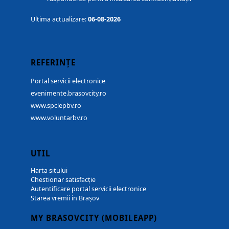
Ultima actualizare:
06-08-2026
REFERINȚE
Portal servicii electronice
evenimente.brasovcity.ro
www.spclepbv.ro
www.voluntarbv.ro
UTIL
Harta sitului
Chestionar satisfacție
Autentificare portal servicii electronice
Starea vremii in Brașov
MY BRASOVCITY (MOBILEAPP)