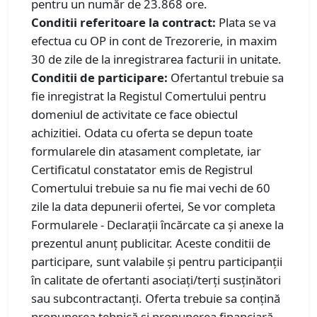
pentru un număr de 23.868 ore.
Conditii referitoare la contract:
Plata se va
efectua cu OP in cont de Trezorerie, in maxim
30 de zile de la inregistrarea facturii in unitate.
Conditii de participare:
Ofertantul trebuie sa
fie inregistrat la Registul Comertului pentru
domeniul de activitate ce face obiectul
achizitiei. Odata cu oferta se depun toate
formularele din atasament completate, iar
Certificatul constatator emis de Registrul
Comertului trebuie sa nu fie mai vechi de 60
zile la data depunerii ofertei, Se vor completa
Formularele - Declarații încărcate ca și anexe la
prezentul anunț publicitar. Aceste conditii de
participare, sunt valabile și pentru participanții
în calitate de ofertanti asociați/terţi susţinători
sau subcontractanți. Oferta trebuie sa conțină
propunerea tehnică și propunerea financiară,