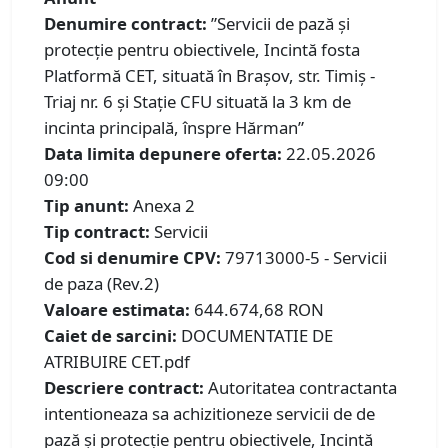
Denumire contract:
”Servicii de pază și
protecție pentru obiectivele, Incintă fosta
Platformă CET, situată în Brașov, str. Timiș -
Triaj nr. 6 și Stație CFU situată la 3 km de
incinta principală, înspre Hărman”
Data limita depunere oferta:
22.05.2026
09:00
Tip anunt:
Anexa 2
Tip contract:
Servicii
Cod si denumire CPV:
79713000-5 - Servicii
de paza (Rev.2)
Valoare estimata:
644.674,68 RON
Caiet de sarcini:
DOCUMENTATIE DE
ATRIBUIRE CET.pdf
Descriere contract:
Autoritatea contractanta
intentioneaza sa achizitioneze servicii de de
pază și protecție pentru obiectivele, Incintă