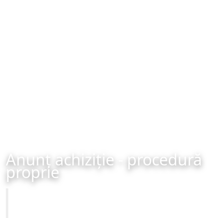
Anunț achiziție - procedură
proprie
Primăria Municipiului Brașov
Achiziție - procedură proprie - organizată în data de 22-