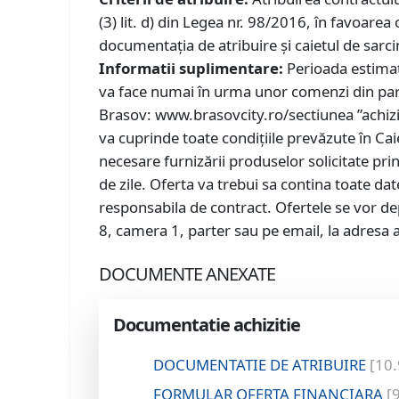
(3) lit. d) din Legea nr. 98/2016, în favoarea
documentația de atribuire și caietul de sarci
Informatii suplimentare:
Perioada estimată
va face numai în urma unor comenzi din part
Brasov: www.brasovcity.ro/sectiunea ”achizi
va cuprinde toate condițiile prevăzute în Caie
necesare furnizării produselor solicitate pri
de zile. Oferta va trebui sa contina toate da
responsabila de contract. Ofertele se vor dep
8, camera 1, parter sau pe email, la adresa 
DOCUMENTE ANEXATE
Documentatie achizitie
DOCUMENTATIE DE ATRIBUIRE
[10
FORMULAR OFERTA FINANCIARA
[