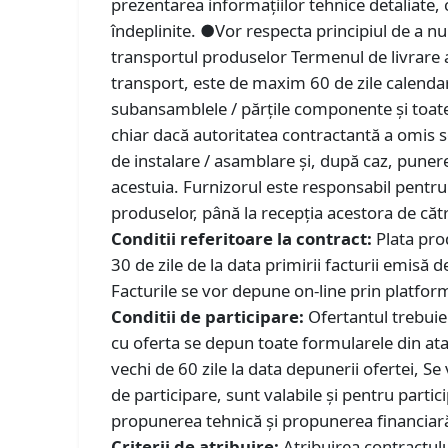
prezentarea informaţiilor tehnice detaliate, c
îndeplinite. ●Vor respecta principiul de a n
transportul produselor Termenul de livrare a
transport, este de maxim 60 de zile calendar
subansamblele / părţile componente şi toate 
chiar dacă autoritatea contractantă a omis so
de instalare / asamblare şi, după caz, punere 
acestuia. Furnizorul este responsabil pentru
produselor, până la recepţia acestora de cătr
Conditii referitoare la contract:
Plata pro
30 de zile de la data primirii facturii emisă 
Facturile se vor depune on-line prin platform
Conditii de participare:
Ofertantul trebuie 
cu oferta se depun toate formularele din ata
vechi de 60 zile la data depunerii ofertei, Se
de participare, sunt valabile și pentru partic
propunerea tehnică și propunerea financiară, 
Criterii de atribuire:
Atribuirea contractulu