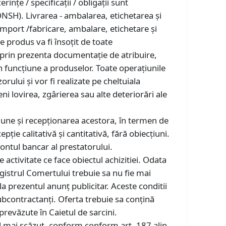
nţe / specificaţii / obligaţii sunt
DNSH). Livrarea - ambalarea, etichetarea şi
import /fabricare, ambalare, etichetare şi
 produs va fi însoţit de toate
i prin prezenta documentaţie de atribuire,
în funcţiune a produselor. Toate operaţiunile
rului şi vor fi realizate pe cheltuiala
i lovirea, zgârierea sau alte deteriorări ale
une şi recepţionarea acestora, în termen de
ţie calitativă şi cantitativă, fără obiecțiuni.
contul bancar al prestatorului.
activitate ce face obiectul achizitiei. Odata
gistrul Comertului trebuie sa nu fie mai
la prezentul anunț publicitar. Aceste conditii
 subcontractanți. Oferta trebuie sa conțină
prevăzute în Caietul de sarcini.
cel mai scăzut, conform conform art. 187 alin.