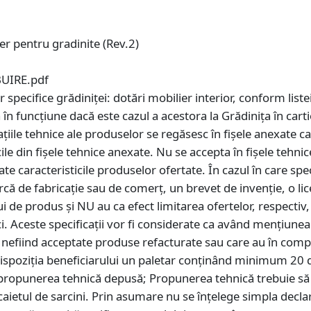
r pentru gradinite (Rev.2)
UIRE.pdf
 specifice grădiniței: dotări mobilier interior, conform liste
în funcţiune dacă este cazul a acestora la Grădinița în carti
ţiile tehnice ale produselor se regăsesc în fişele anexate ca
ile din fişele tehnice anexate. Nu se accepta în fişele tehni
ate caracteristicile produselor ofertate. În cazul în care spe
că de fabricaţie sau de comerţ, un brevet de invenţie, o li
ui de produs şi NU au ca efect limitarea ofertelor, respecti
 Aceste specificaţii vor fi considerate ca având menţiunea
e, nefiind acceptate produse refacturate sau care au în com
dispoziția beneficiarului un paletar conținând minimum 20 d
n propunerea tehnică depusă; Propunerea tehnică trebuie să
 caietul de sarcini. Prin asumare nu se înţelege simpla declara