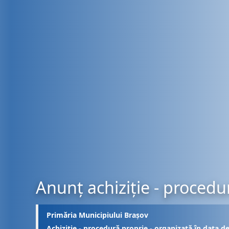
Anunț achiziție - procedu
Primăria Municipiului Brașov
Achiziție - procedură proprie - organizată în data d