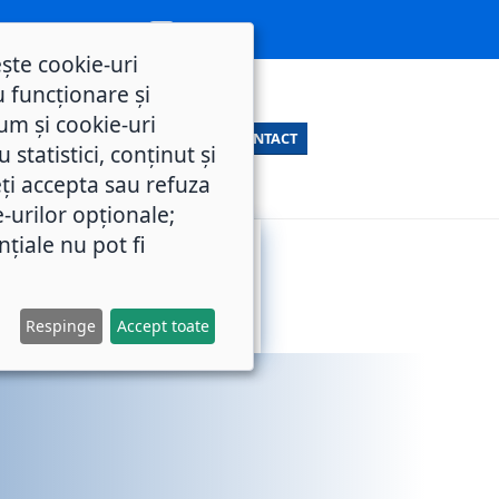
ește cookie-uri
 funcționare și
um și cookie-uri
CONTACT
statistici, conținut și
ți accepta sau refuza
e-urilor opționale;
nțiale nu pot fi
SERVICII
M.O.L.
PUBLICE
Respinge
Accept toate