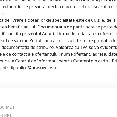
 ofertantului ce prezintă oferta cu pretul cel mai scazut, cu 
ni.
 de livrare a dotărilor de specialitate este de 60 zile, de 
ea beneficiarului. Documentatia de participare se poate des
ții” sau din prezentul Anunț. Limba de redactare a ofertei 
tul de sarcini. Prețul contractului va fi ferm, exprimat în lei
n documentația de atribuire. Valoarea cu TVA se va evidentia
tele de contact ale ofertantului: nume ofertant, adresa, date
une la Centrul de Informatii pentru Cetateni din cadrul Pri
achizitiipublice@brasovcity.ro.
.98 MB]
94 KB]