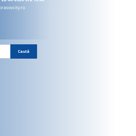
brasovcity.ro
Caută