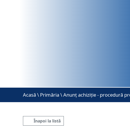
Acasă
\
Primăria \ Anunț achiziție - procedură pr
Înapoi la listă