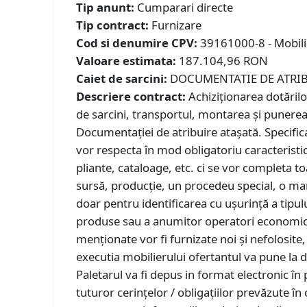
Tip anunt:
Cumparari directe
Tip contract:
Furnizare
Cod si denumire CPV:
39161000-8 - Mobilie
Valoare estimata:
187.104,96 RON
Caiet de sarcini:
DOCUMENTATIE DE ATRIB
Descriere contract:
Achiziţionarea dotărilor
de sarcini, transportul, montarea şi punerea 
Documentației de atribuire atașată. Specifica
vor respecta în mod obligatoriu caracteristic
pliante, cataloage, etc. ci se vor completa to
sursă, producţie, un procedeu special, o mar
doar pentru identificarea cu uşurinţă a tipul
produse sau a anumitor operatori economici.
menţionate vor fi furnizate noi şi nefolosit
executia mobilierului ofertantul va pune la 
Paletarul va fi depus in format electronic î
tuturor cerinţelor / obligaţiilor prevăzute în