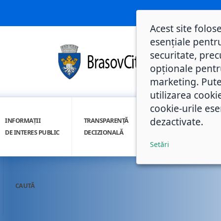
Acest site folos
esențiale pentru
securitate, prec
opționale pentru 
marketing. Pute
utilizarea cooki
cookie-urile ese
dezactivate.
INFORMAȚII
TRANSPARENȚĂ
INTEGRITATE
DE INTERES PUBLIC
DECIZIONALĂ
INSTITUȚIONALĂ
Setări
CAUTĂ