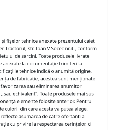
i și fişelor tehnice anexate prezentului caiet
er Tractorul, str. Ioan V Socec nr.4., conform
ietului de sarcini. Toate produsele livrate
ce anexate la documentaţie trimiteri la
cificaţiile tehnice indică o anumită origine,
cenţa de fabricaţie, acestea sunt menţionate
v, favorizarea sau eliminarea anumitor
 ,,sau echivalent”. Toate produsele mai sus
ponenţă elemente folosite anterior. Pentru
e culori, din care acesta va putea alege.
 reflecte asumarea de către ofertanţi a
ţie cu privire la respectarea cerinţelor, ci