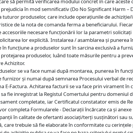
are să permită verificarea modului concret în care aceste ceri
u prejudicia în mod semnificativ (Do No Significant Harm – 
 tuturor produselor, care include operaţiunile de achiziţie/
istice de la nota de comanda ferma a beneficiarului. Fiecare
accesoriile necesare funcţionării lor la parametri solicitaţ
licitarea lor explicită. Instalarea / asamblarea şi punerea 
în funcţiune a produselor sunt în sarcina exclusivă a furnizo
 protejarea produselor, luând toate măsurile pentru a preven
e Achizitor.
duselor se va face numai după montarea, punerea în funcți
de furnizor şi numai după semnarea Procesului verbal de recep
a E-Factura. Achitarea facturii se va face prin virament în 
sa fie inregistrat la Registul Comertului pentru domeniul de 
sament completate, iar Certificatul constatator emis de Re
 vor completa Formularele - Declarații încărcate ca și anexe 
ipanții în calitate de ofertanti asociați/terţi susţinători sau
care trebuie să fie elaborate în conformitate cu cerințele 
i de achizitie publica se va face pe baza criteriului prețul 