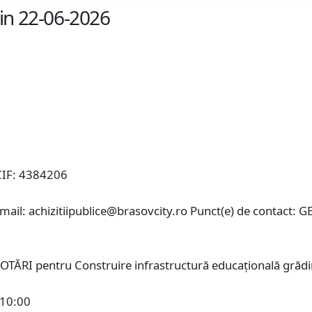
din 22-06-2026
IF: 4384206
ail: achizitiipublice@brasovcity.ro Punct(e) de contact:
ĂRI pentru Construire infrastructură educațională grădini
 10:00