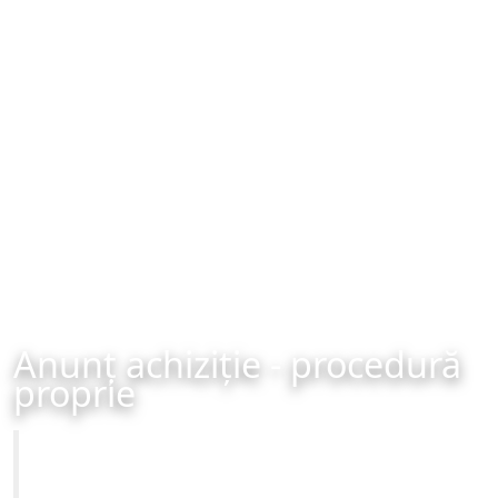
Anunț achiziție - procedură
proprie
Primăria Municipiului Brașov
Achiziție - procedură proprie - organizată în data de 21-