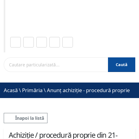
11-2013 ora 10:30
Site-ul oficial al Primariei Municipiului Brasov /
www.brasovcity.ro
Distribuie această pagină.
Caută
Acasă
\
Primăria
\
Anunț achiziție - procedură proprie
Înapoi la listă
Achiziție / procedură proprie din 21-