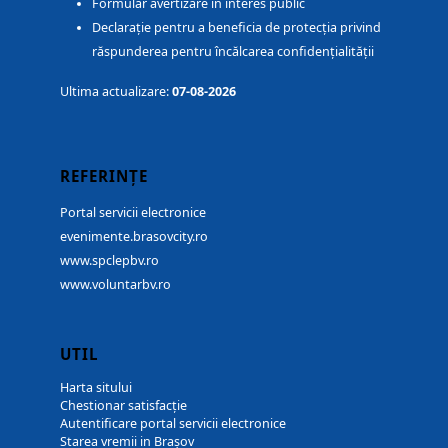
Formular avertizare în interes public
Declarație pentru a beneficia de protecția privind
răspunderea pentru încălcarea confidențialității
Ultima actualizare:
07-08-2026
REFERINȚE
Portal servicii electronice
evenimente.brasovcity.ro
www.spclepbv.ro
www.voluntarbv.ro
UTIL
Harta sitului
Chestionar satisfacție
Autentificare portal servicii electronice
Starea vremii in Brașov