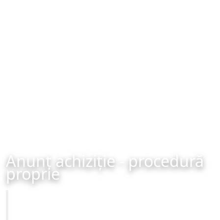
Anunț achiziție - procedură
proprie
Primăria Municipiului Brașov
Achiziție - procedură proprie - organizată în data de 17-