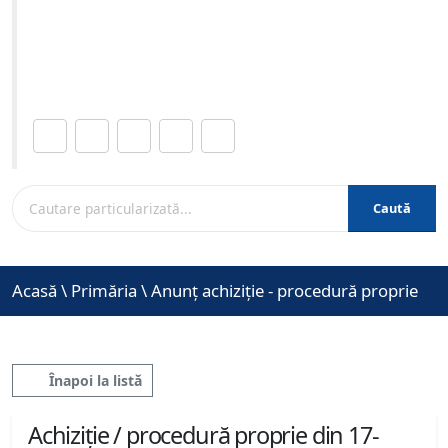
07-2014 ora 10:00
Site-ul oficial al Primariei Municipiului Brasov /
www.brasovcity.ro
Distribuie această pagină.
Caută
Acasă
\
Primăria
\
Anunț achiziție - procedură proprie
Înapoi la listă
Achiziție / procedură proprie din 17-