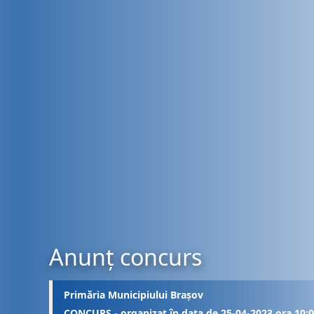
Anunț concurs
Primăria Municipiului Brașov
CONCURS - organizat în data de 25-04-2023 ora 10: