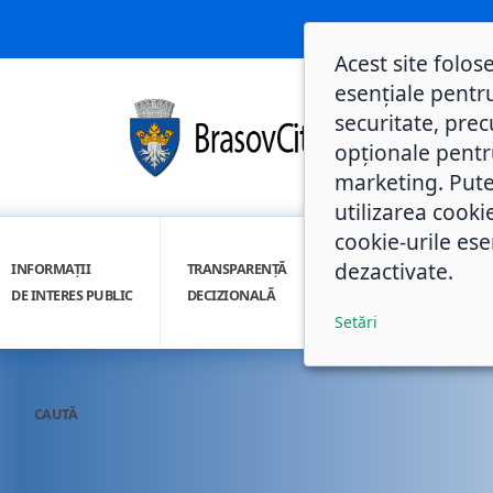
Acest site folos
esențiale pentru
securitate, prec
opționale pentru 
marketing. Pute
utilizarea cooki
cookie-urile ese
dezactivate.
INFORMAȚII
TRANSPARENȚĂ
INTEGRITATE
DE INTERES PUBLIC
DECIZIONALĂ
INSTITUȚIONALĂ
Setări
CAUTĂ