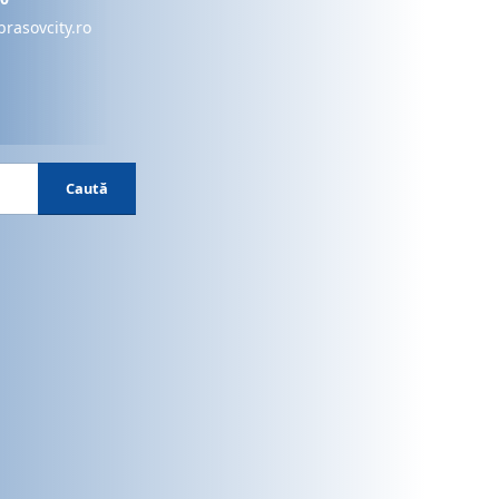
brasovcity.ro
Caută