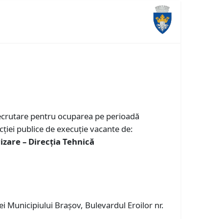
 recrutare pentru ocuparea pe perioadă
ţiei publice de execuție vacante de:
izare – Direcția Tehnică
iei Municipiului Braşov, Bulevardul Eroilor nr.