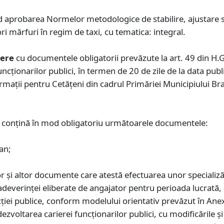
d aprobarea Normelor metodologice de stabilire, ajustare sa
ri mărfuri în regim de taxi, cu tematica: integral.
iere
cu documentele obligatorii prevăzute la art. 49 din H
ncţionarilor publici, în termen de 20 de zile de la data publ
maţii pentru Cetăţeni din cadrul Primăriei Municipiului Braş
 conţină în mod obligatoriu următoarele documentele:
an;
lor şi altor documente care atestă efectuarea unor specializăr
deverinţei eliberate de angajator pentru perioada lucrată,
ncţiei publice, conform modelului orientativ prevăzut în Ane
voltarea carierei funcționarilor publici, cu modificările și