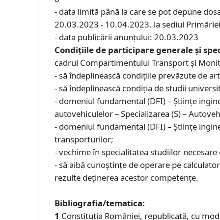
- data limită până la care se pot depune dosa
20.03.2023 - 10.04.2023, la sediul Primăriei 
- data publicării anunţului: 20.03.2023
Condiţiile de participare generale şi spe
cadrul Compartimentului Transport și Monito
- să îndeplinească condiţiile prevăzute de ar
- să îndeplinească condiţia de studii universi
- domeniul fundamental (DFI) – Științe ingine
autovehiculelor – Specializarea (S) – Autoveh
- domeniul fundamental (DFI) – Științe ingine
transporturilor;
- vechime în specialitatea studiilor necesare 
- să aibă cunoștințe de operare pe calculator
rezulte deținerea acestor competențe.
Bibliografia/tematica:
1
Constituţia României, republicată, cu modifica