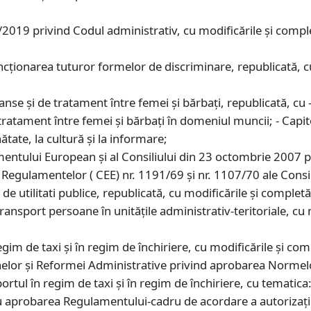
. 57/2019 privind Codul administrativ, cu modificările şi compl
cționarea tuturor formelor de discriminare, republicată, cu
se și de tratament între femei și bărbați, republicată, cu -
 tratament între femei şi bărbaţi în domeniul muncii; - Capit
ătate, la cultură și la informare;
ntului European şi al Consiliului din 23 octombrie 2007 pri
a Regulamentelor ( CEE) nr. 1191/69 şi nr. 1107/70 ale Consil
e utilitati publice, republicată, cu modificările şi completăr
ransport persoane în unităţile administrativ-teritoriale, cu 
im de taxi şi în regim de închiriere, cu modificările și comp
rnelor şi Reformei Administrative privind aprobarea Norme
rtul în regim de taxi şi în regim de închiriere, cu tematica:
 aprobarea Regulamentului-cadru de acordare a autorizaţiil