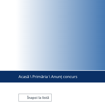
Acasă
\
Primăria \ Anunț concurs
Înapoi la listă