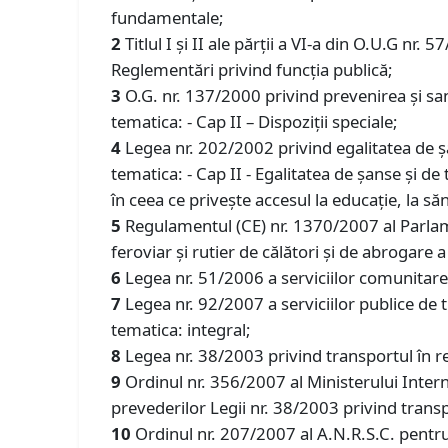
fundamentale;
2
Titlul I și II ale părții a VI-a din O.U.G nr
Reglementări privind funcția publică;
3
O.G. nr. 137/2000 privind prevenirea și san
tematica: - Cap II – Dispoziții speciale;
4
Legea nr. 202/2002 privind egalitatea de șan
tematica: - Cap II - Egalitatea de şanse şi de
în ceea ce privește accesul la educație, la săn
5
Regulamentul (CE) nr. 1370/2007 al Parlame
feroviar şi rutier de călători şi de abrogare 
6
Legea nr. 51/2006 a serviciilor comunitare d
7
Legea nr. 92/2007 a serviciilor publice de t
tematica: integral;
8
Legea nr. 38/2003 privind transportul în reg
9
Ordinul nr. 356/2007 al Ministerului Inte
prevederilor Legii nr. 38/2003 privind transpo
10
Ordinul nr. 207/2007 al A.N.R.S.C. pentru