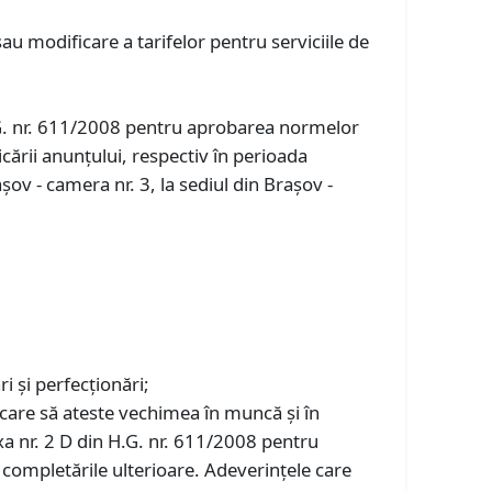
u modificare a tarifelor pentru serviciile de
.G. nr. 611/2008 pentru aprobarea normelor
icării anunţului, respectiv în perioada
ov - camera nr. 3, la sediul din Braşov -
i şi perfecţionări;
 care să ateste vechimea în muncă şi în
xa nr. 2 D din H.G. nr. 611/2008 pentru
 completările ulterioare. Adeverințele care