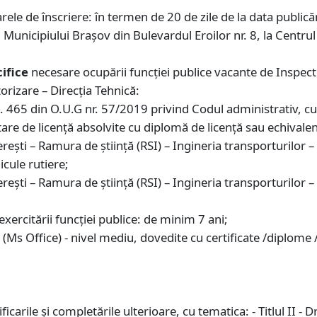
rele de înscriere: în termen de 20 de zile de la data publică
Municipiului Braşov din Bulevardul Eroilor nr. 8, la Centrul
cifice
necesare ocupării funcţiei publice vacante de Inspecto
rizare – Direcția Tehnică:
t. 465 din O.U.G nr. 57/2019 privind Codul administrativ, cu 
tare de licenţă absolvite cu diplomă de licenţă sau echivalen
rești – Ramura de știință (RSI) – Ingineria transporturilor –
icule rutiere;
rești – Ramura de știință (RSI) – Ingineria transporturilor –
exercitării funcției publice: de minim 7 ani;
 (Ms Office) - nivel mediu, dovedite cu certificate /diplome
rile și completările ulterioare, cu tematica: - Titlul II - Drep