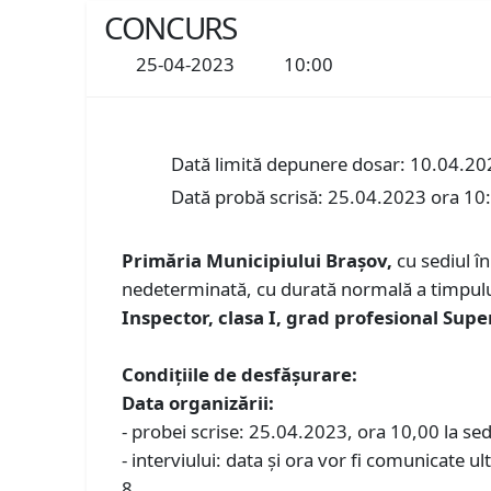
CONCURS
25-04-2023
10:00
Dată limită depunere dosar: 10.04.20
Dată probă scrisă: 25.04.2023 ora 10
Primăria Municipiului Braşov,
cu sediul î
nedeterminată, cu durată normală a timpului
Inspector, clasa I, grad profesional Sup
Condiţiile de desfăşurare:
Data organizării:
- probei scrise: 25.04.2023, ora 10,00 la sed
- interviului: data şi ora vor fi comunicate ul
8