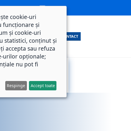
ește cookie-uri
 funcționare și
um și cookie-uri
CONTACT
statistici, conținut și
ți accepta sau refuza
e-urilor opționale;
nțiale nu pot fi
SERVICII
M.O.L.
PUBLICE
Respinge
Accept toate