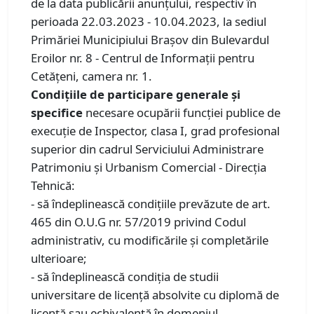
de la data publicării anunţului, respectiv în
perioada 22.03.2023 - 10.04.2023, la sediul
Primăriei Municipiului Braşov din Bulevardul
Eroilor nr. 8 - Centrul de Informaţii pentru
Cetăţeni, camera nr. 1.
Condiţiile de participare generale şi
specifice
necesare ocupării funcţiei publice de
execuţie de Inspector, clasa I, grad profesional
superior din cadrul Serviciului Administrare
Patrimoniu și Urbanism Comercial - Direcţia
Tehnică:
- să îndeplinească condiţiile prevăzute de art.
465 din O.U.G nr. 57/2019 privind Codul
administrativ, cu modificările şi completările
ulterioare;
- să îndeplinească condiţia de studii
universitare de licenţă absolvite cu diplomă de
licenţă sau echivalentă în domeniul