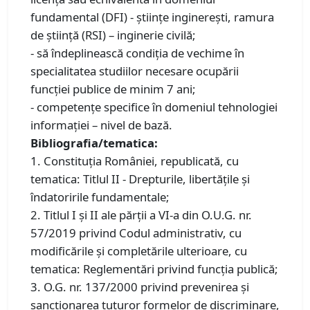
fundamental (DFI) - ştiinţe inginereşti, ramura
de știință (RSI) – inginerie civilă;
- să îndeplinească condiţia de vechime în
specialitatea studiilor necesare ocupării
funcției publice de minim 7 ani;
- competențe specifice în domeniul tehnologiei
informației – nivel de bază.
Bibliografia/tematica:
1. Constituţia României, republicată, cu
tematica: Titlul II - Drepturile, libertăţile şi
îndatoririle fundamentale;
2. Titlul I și II ale părții a VI-a din O.U.G. nr.
57/2019 privind Codul administrativ, cu
modificările și completările ulterioare, cu
tematica: Reglementări privind funcția publică;
3. O.G. nr. 137/2000 privind prevenirea și
sancționarea tuturor formelor de discriminare,