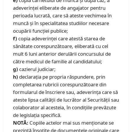
e)
copia carnetului de muncă şi după caz, a
adeverinţei eliberate de angajator pentru
perioada lucrată, care să ateste vechimea în
muncă şi în specialitatea studiilor necesare
ocupării funcţiei publice;
f)
copia adeverinţei care atestă starea de
sănătate corespunzătoare, eliberată cu cel
mult 6 luni anterior derulării concursului de
către medicul de familie al candidatului;
g)
cazierul judiciar;
h)
declaraţia pe propria răspundere, prin
completarea rubricii corespunzătoare din
formularul de înscriere sau, adeverinţa care să
ateste lipsa calităţii de lucrător al Securităţii sau
colaborator al acesteia, în condițiile prevăzute
de legislația specifică.
NOTĂ:
Copiile actelor mai sus menţionate se
prezintă însoţite de documentele originale care