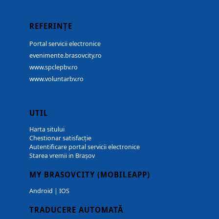
REFERINȚE
Portal servicii electronice
evenimente.brasovcity.ro
www.spclepbv.ro
www.voluntarbv.ro
UTIL
Harta sitului
Chestionar satisfacție
Autentificare portal servicii electronice
Starea vremii in Brașov
MY BRASOVCITY (MOBILEAPP)
Android
|
IOS
TRADUCERE AUTOMATĂ