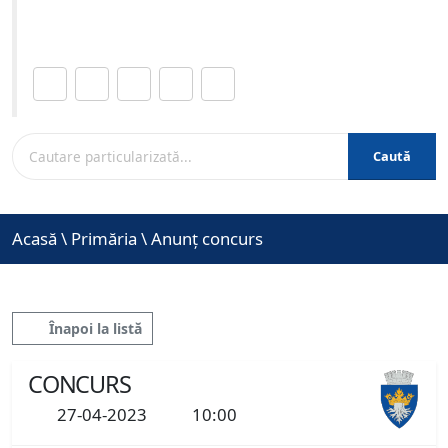
www.brasovcity.ro
Distribuie această pagină.
Caută
Acasă
\
Primăria
\
Anunț concurs
Înapoi la listă
CONCURS
27-04-2023
10:00