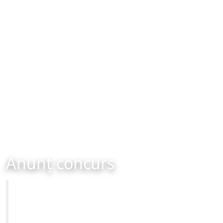
Anunț concurs
Primăria Municipiului Brașov
CONCURS - organizat în data de 08-05-2023 ora 10:00
Site-ul oficial al Primariei Municipiului Brasov /