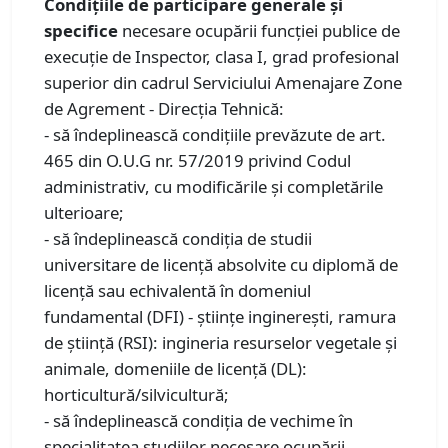
Condiţiile de participare generale şi
specifice
necesare ocupării funcţiei publice de
execuţie de Inspector, clasa I, grad profesional
superior din cadrul Serviciului Amenajare Zone
de Agrement - Direcţia Tehnică:
- să îndeplinească condiţiile prevăzute de art.
465 din O.U.G nr. 57/2019 privind Codul
administrativ, cu modificările şi completările
ulterioare;
- să îndeplinească condiţia de studii
universitare de licenţă absolvite cu diplomă de
licenţă sau echivalentă în domeniul
fundamental (DFI) - ştiinţe inginereşti, ramura
de știință (RSI): ingineria resurselor vegetale și
animale, domeniile de licență (DL):
horticultură/silvicultură;
- să îndeplinească condiţia de vechime în
specialitatea studiilor necesare ocupării