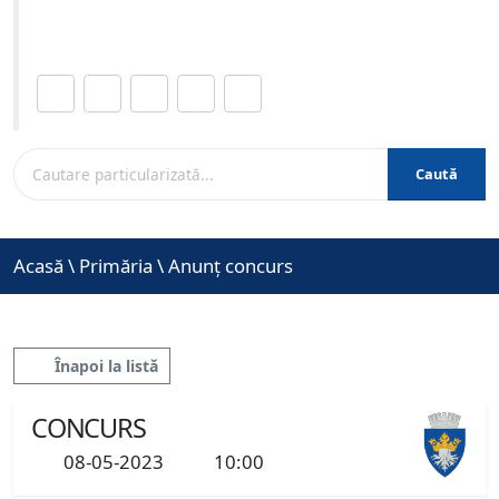
www.brasovcity.ro
Distribuie această pagină.
Caută
Acasă
\
Primăria
\
Anunț concurs
Înapoi la listă
CONCURS
08-05-2023
10:00