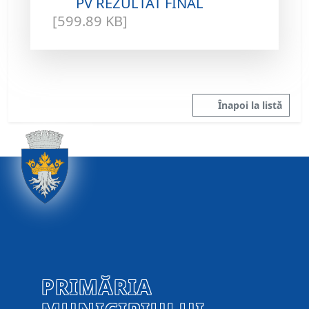
PV REZULTAT FINAL
[599.89 KB]
Înapoi la listă
PRIMĂRIA