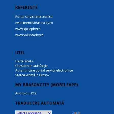
REFERINȚE
Portal servicii electronice
evenimente.brasovcity.ro
www.spclepbv.ro
www.voluntarbv.ro
UTIL
Harta sitului
Chestionar satisfacție
Autentificare portal servicii electronice
Starea vremii in Brașov
MY BRASOVCITY (MOBILEAPP)
Android
|
IOS
TRADUCERE AUTOMATĂ
Powered by
Translate