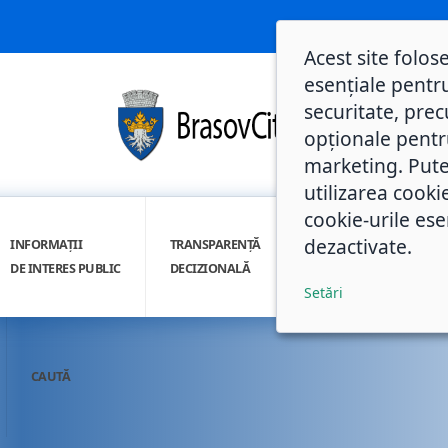
Acest site folos
esențiale pentru
securitate, prec
opționale pentru 
marketing. Pute
utilizarea cooki
cookie-urile ese
dezactivate.
INFORMAȚII
TRANSPARENȚĂ
INTEGRITATE
DE INTERES PUBLIC
DECIZIONALĂ
INSTITUȚIONALĂ
Setări
CAUTĂ