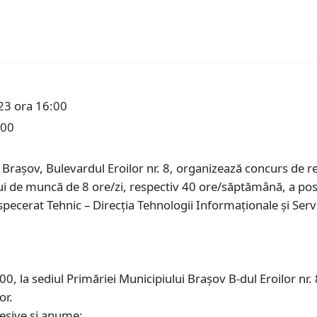
23 ora 16:00
:00
n Braşov, Bulevardul Eroilor nr. 8, organizează concurs de
 de muncă de 8 ore/zi, respectiv 40 ore/săptămână, a post
specerat Tehnic – Direcția Tehnologii Informaționale și Servi
0, la sediul Primăriei Municipiului Braşov B-dul Eroilor nr. 
or.
esive şi anume: