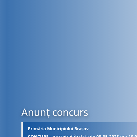
Anunț concurs
Primăria Municipiului Brașov
CONCURS - organizat în data de 08-05-2023 ora 10: