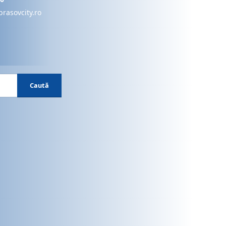
brasovcity.ro
Caută