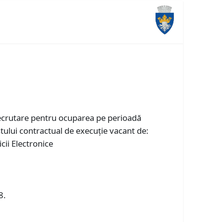
 recrutare pentru ocuparea pe perioadă
ului contractual de execuție vacant de:
cii Electronice
8.