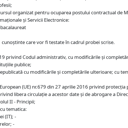
ofesii;
ursul organizat pentru ocuparea postului contractual de Mun
maționale și Servicii Electronice:
e bacalaureat
 cunoștinte care vor fi testate în cadrul probei scrise.
019 privind Codul administrativ, cu modificările și completăril
tuțiile publice;
publicată cu modificările și completările ulterioare; cu te
uropean (UE) nr.679 din 27 aprilie 2016 privind protecţia p
privind libera circulaţie a acestor date şi de abrogare a Di
ul II - Principii;
cu tematica:
 (IT); -
relor; -