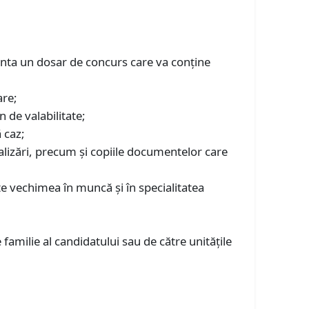
zenta un dosar de concurs care va conţine
are;
n de valabilitate;
 caz;
ializări, precum şi copiile documentelor care
e vechimea în muncă și în specialitatea
amilie al candidatului sau de către unităţile