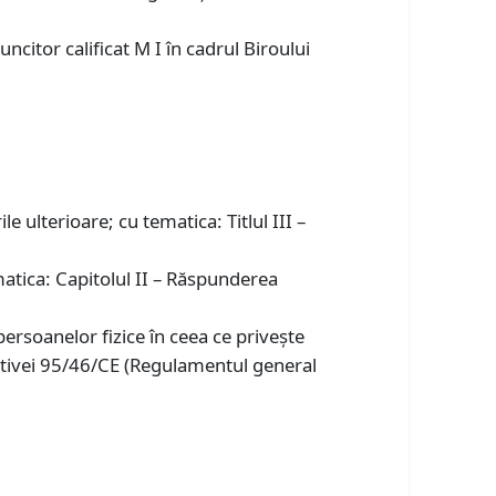
citor calificat M I în cadrul Biroului
e ulterioare; cu tematica: Titlul III –
matica: Capitolul II – Răspunderea
ersoanelor fizice în ceea ce priveşte
rectivei 95/46/CE (Regulamentul general