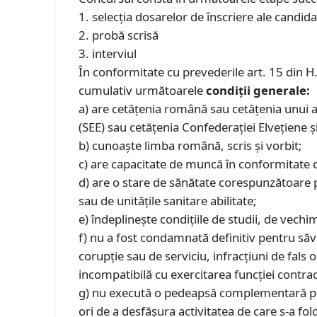
1. selecţia dosarelor de înscriere ale candida
2. probă scrisă
3. interviul
În conformitate cu prevederile art. 15 din H
cumulativ următoarele
condiţii generale:
a) are cetăţenia română sau cetăţenia unui 
(SEE) sau cetățenia Confederației Elvețiene ș
b) cunoaşte limba română, scris şi vorbit;
c) are capacitate de muncă în conformitate c
d) are o stare de sănătate corespunzătoare 
sau de unităţile sanitare abilitate;
e) îndeplineşte condiţiile de studii, de vechim
f) nu a fost condamnată definitiv pentru săvâr
corupție sau de serviciu, infracțiuni de fals o
incompatibilă cu exercitarea funcţiei contrac
g) nu execută o pedeapsă complementară prin 
ori de a desfășura activitatea de care s-a fol