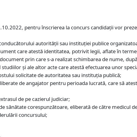
8.10.2022, pentru înscrierea la concurs candidaţii vor pre
onducătorului autorităţii sau instituţiei publice organizato
ument care atestă identitatea, potrivit legii, aflate în terme
ui document prin care s-a realizat schimbarea de nume, după
studiilor şi ale altor acte care atestă efectuarea unor spec
ostului solicitate de autoritatea sau instituţia publică;
iberate de angajator pentru perioada lucrată, care să atest
;
extrasul de pe cazierul judiciar;
e sănătate corespunzătoare, eliberată de către medicul de f
derulării concursului;
.