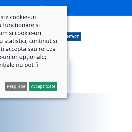
ește cookie-uri
 funcționare și
um și cookie-uri
CONTACT
statistici, conținut și
ți accepta sau refuza
e-urilor opționale;
nțiale nu pot fi
SERVICII
M.O.L.
PUBLICE
Respinge
Accept toate