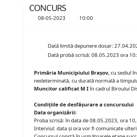
CONCURS
08-05-2023
10:00
Dată limită depunere dosar: 27.04.20
Dată probă scrisă: 08.05.2023 ora 10
Primăria Municipiului Braşov,
cu sediul î
nedeterminată, cu durată normală a timpului
Muncitor calificat M I
în cadrul Biroului Di
Condiţiile de desfăşurare a concursului
Data organizării:
Proba scrisă: în data de 08.05.2023, ora 10,0
Interviul: data şi ora vor fi comunicate ulteri
Concursul constă în următoarele etape succ