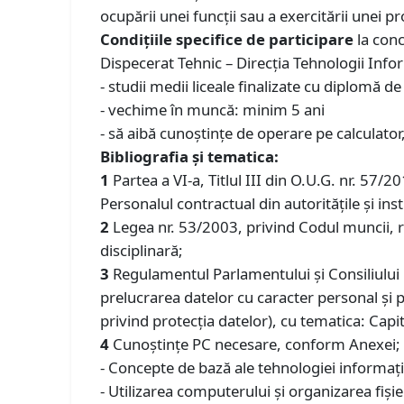
ocupării unei funcții sau a exercitării unei pr
Condiţiile specifice de participare
la conc
Dispecerat Tehnic – Direcția Tehnologii Infor
- studii medii liceale finalizate cu diplomă d
- vechime în muncă: minim 5 ani
- să aibă cunoștințe de operare pe calculator,
Bibliografia și tematica:
1
Partea a VI-a, Titlul III din O.U.G. nr. 57/2
Personalul contractual din autoritățile și insti
2
Legea nr. 53/2003, privind Codul muncii, re
disciplinară;
3
Regulamentul Parlamentului şi Consiliului E
prelucrarea datelor cu caracter personal şi 
privind protecţia datelor), cu tematica: Capitol
4
Cunoștințe PC necesare, conform Anexei; 
- Concepte de bază ale tehnologiei informaţiei
- Utilizarea computerului şi organizarea fişie