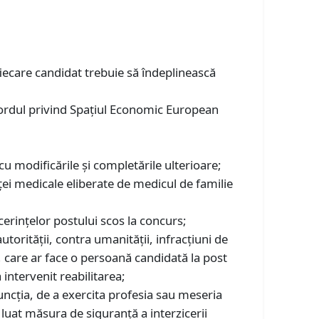
fiecare candidat trebuie să îndeplinească
cordul privind Spațiul Economic European
u modificările și completările ulterioare;
ei medicale eliberate de medicul de familie
t cerinţelor postului scos la concurs;
utorităţii, contra umanității, infracțiuni de
ţie, care ar face o persoană candidată la post
 intervenit reabilitarea;
ncția, de a exercita profesia sau meseria
a luat măsura de siguranță a interzicerii