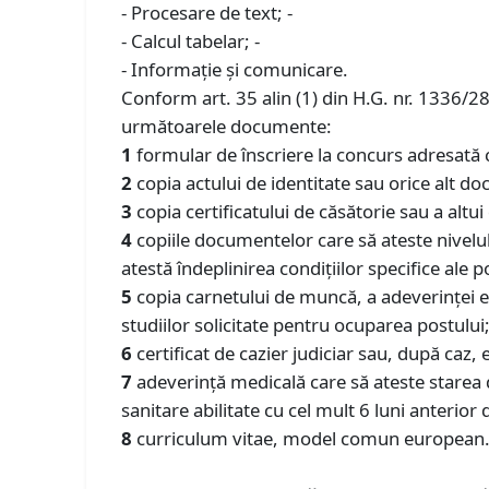
- Procesare de text; -
- Calcul tabelar; -
- Informaţie şi comunicare.
Conform art. 35 alin (1) din H.G. nr. 1336/2
următoarele documente:
1
formular de înscriere la concurs adresată c
2
copia actului de identitate sau orice alt doc
3
copia certificatului de căsătorie sau a alt
4
copiile documentelor care să ateste nivelul 
atestă îndeplinirea condiţiilor specifice ale p
5
copia carnetului de muncă, a adeverinţei el
studiilor solicitate pentru ocuparea postului
6
certificat de cazier judiciar sau, după caz, 
7
adeverinţă medicală care să ateste starea d
sanitare abilitate cu cel mult 6 luni anterior 
8
curriculum vitae, model comun european