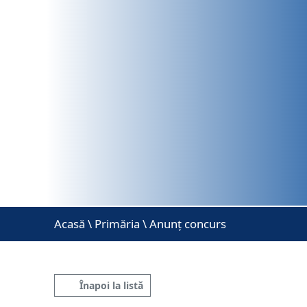
Acasă
\
Primăria \ Anunț concurs
Înapoi la listă