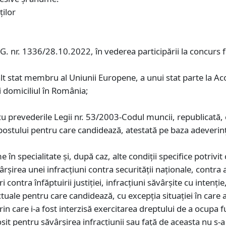
ţilor
.G. nr. 1336/28.10.2022, în vederea participării la concurs 
alt stat membru al Uniunii Europene, a unui stat parte la A
i domiciliul în România;
u prevederile Legii nr. 53/2003-Codul muncii, republicată, c
postului pentru care candidează, atestată pe baza adeverinţ
e în specialitate și, după caz, alte condiţii specifice potrivi
şirea unei infracţiuni contra securității naționale, contra a
ri contra înfăptuirii justiției, infracţiuni săvârşite cu inten
tuale pentru care candidează, cu excepţia situaţiei în care a
care i-a fost interzisă exercitarea dreptului de a ocupa fu
osit pentru săvârșirea infracțiunii sau față de aceasta nu s-