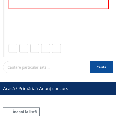
aplicarea O.U.G. nr.34/2023
- organizat în data de 12-05-2023 ora 23:59
Site-ul oficial al Primariei Municipiului Brasov /
www.brasovcity.ro
Distribuie această pagină.
Caută
Acasă
\
Primăria
\
Anunț concurs
Înapoi la listă