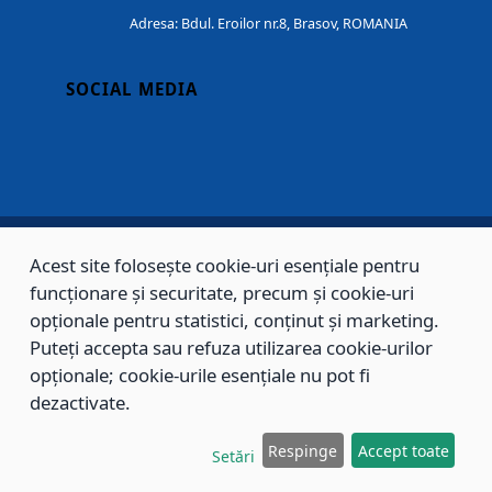
Adresa: Bdul. Eroilor nr.8, Brasov, ROMANIA
SOCIAL MEDIA
Acest site folosește cookie-uri esențiale pentru
Copyright © 2002 - 2026 - PRIMĂRIA MUNICIPIULUI BRAȘOV, toate drepturile
funcționare și securitate, precum și cookie-uri
opționale pentru statistici, conținut și marketing.
rezervate.
Puteți accepta sau refuza utilizarea cookie-urilor
Sitemap
Contact
opționale; cookie-urile esențiale nu pot fi
dezactivate.
Respinge
Accept toate
Setări