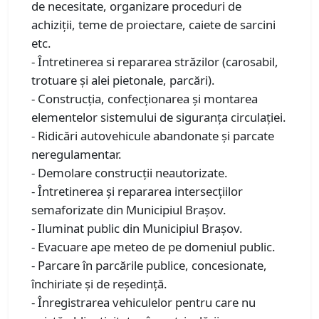
de necesitate, organizare proceduri de
achiziții, teme de proiectare, caiete de sarcini
etc.
- Întretinerea si repararea străzilor (carosabil,
trotuare și alei pietonale, parcări).
- Construcția, confecționarea și montarea
elementelor sistemului de siguranța circulației.
- Ridicări autovehicule abandonate şi parcate
neregulamentar.
- Demolare construcţii neautorizate.
- Întretinerea și repararea intersecțiilor
semaforizate din Municipiul Brașov.
- Iluminat public din Municipiul Braşov.
- Evacuare ape meteo de pe domeniul public.
- Parcare în parcările publice, concesionate,
închiriate şi de reşedinţă.
- Înregistrarea vehiculelor pentru care nu