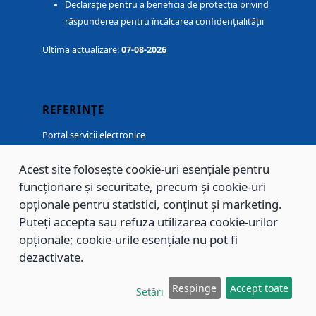
Declarație pentru a beneficia de protecția privind
răspunderea pentru încălcarea confidențialității
Ultima actualizare:
07-08-2026
REFERINȚE
Portal servicii electronice
evenimente.brasovcity.ro
Acest site folosește cookie-uri esențiale pentru
www.spclepbv.ro
funcționare și securitate, precum și cookie-uri
www.voluntarbv.ro
opționale pentru statistici, conținut și marketing.
Puteți accepta sau refuza utilizarea cookie-urilor
UTIL
opționale; cookie-urile esențiale nu pot fi
dezactivate.
Harta sitului
Chestionar satisfacție
Autentificare portal servicii electronice
Respinge
Accept toate
Setări
Starea vremii in Brașov