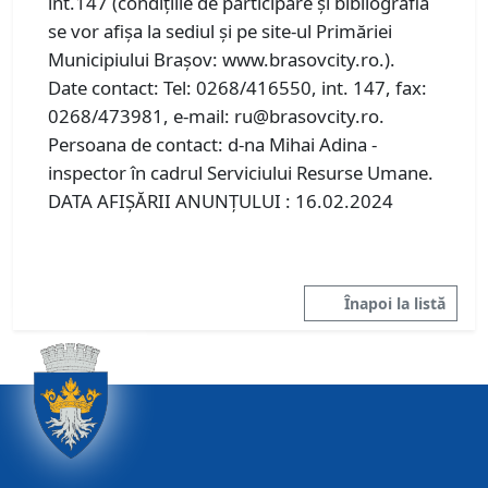
int.147 (condiţiile de participare şi bibliografia
se vor afişa la sediul şi pe site-ul Primăriei
Municipiului Braşov: www.brasovcity.ro.).
Date contact: Tel: 0268/416550, int. 147, fax:
0268/473981, e-mail: ru@brasovcity.ro.
Persoana de contact: d-na Mihai Adina -
inspector în cadrul Serviciului Resurse Umane.
DATA AFIŞĂRII ANUNŢULUI : 16.02.2024
Înapoi la listă