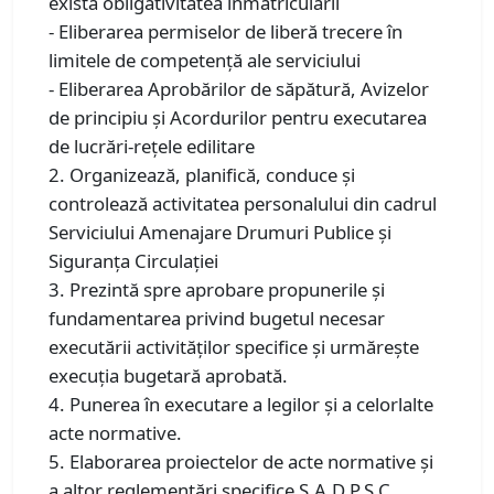
există obligativitatea înmatriculării
- Eliberarea permiselor de liberă trecere în
limitele de competență ale serviciului
- Eliberarea Aprobărilor de săpătură, Avizelor
de principiu și Acordurilor pentru executarea
de lucrări-rețele edilitare
2. Organizează, planifică, conduce și
controlează activitatea personalului din cadrul
Serviciului Amenajare Drumuri Publice și
Siguranța Circulației
3. Prezintă spre aprobare propunerile şi
fundamentarea privind bugetul necesar
executării activităţilor specifice şi urmăreşte
execuţia bugetară aprobată.
4. Punerea în executare a legilor şi a celorlalte
acte normative.
5. Elaborarea proiectelor de acte normative şi
a altor reglementări specifice S.A.D.P.S.C.,