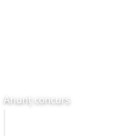
Anunț concurs
Primăria Municipiului Brașov
CONCURS - organizat în data de 22-03-2024 ora 10:00
Site-ul oficial al Primariei Municipiului Brasov /