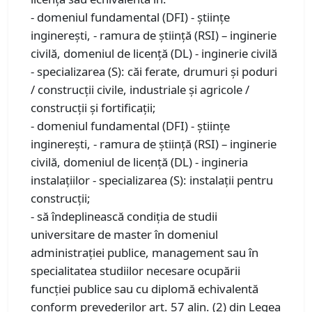
- domeniul fundamental (DFI) - ştiinţe
inginereşti, - ramura de știință (RSI) – inginerie
civilă, domeniul de licenţă (DL) - inginerie civilă
- specializarea (S): căi ferate, drumuri și poduri
/ construcții civile, industriale și agricole /
construcții și fortificații;
- domeniul fundamental (DFI) - ştiinţe
inginereşti, - ramura de știință (RSI) – inginerie
civilă, domeniul de licenţă (DL) - ingineria
instalațiilor - specializarea (S): instalații pentru
construcții;
- să îndeplinească condiţia de studii
universitare de master în domeniul
administraţiei publice, management sau în
specialitatea studiilor necesare ocupării
funcţiei publice sau cu diplomă echivalentă
conform prevederilor art. 57 alin. (2) din Legea