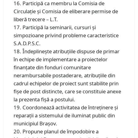
16. Participă ca membru la Comisia de
Circulaţie și Comisia de eliberare permise de
liberă trecere – L.T.
17. Participă la seminarii, cursuri şi
simpozioane privind probleme caracteristice
S.A.D.P.S.C.
18. Îndeplineşte atribuţiile dispuse de primar
în echipe de implementare a proiectelor
finanţate din fonduri comunitare
nerambursabile postaderare, atribuţiile din
cadrul echipelor de proiect sunt stabilite prin
fişe de post distincte, care se constituie anexe
la prezenta fişă a postului.
19. Coordonează activitatea de întreţinere şi
reparaţii a sistemului de iluminat public din
municipiul Braşov.
20. Propune planul de împodobire a