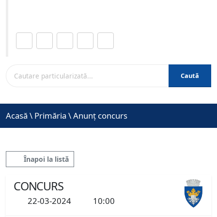
www.brasovcity.ro
Distribuie această pagină.
Caută
Acasă
\
Primăria
\
Anunț concurs
Înapoi la listă
CONCURS
22-03-2024
10:00