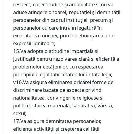
respect, corectitudine şi amabilitate şi nu va
aduce atingere onoarei, reputaţiei şi demnităţii
persoanelor din cadrul instituţiei, precum şi
persoanelor cu care intra în legatură în
exercitarea funcţiei, prin întrebuinţarea unor
expresii jignitoare;
15.Va adopta o atitudine imparţială şi
justificată pentru rezolvarea clară şi eficientă a
problemelor cetăţenilor, cu respectarea
principiului egalităţii cetăţenilor în faţa legii;
v16.Va asigura eliminarea oricărei forme de
discriminare bazate pe aspecte privind
naţionalitatea, convingerile religioase şi
politice, starea materială, sănătatea, vârsta,
sexul;
17.Va asigura demnitatea persoanelor,
eficienţa activităţii şi creşterea calităţii