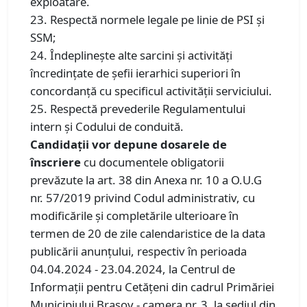
exploatare.
23. Respectă normele legale pe linie de PSI şi
SSM;
24. Îndeplineşte alte sarcini şi activităţi
încredinţate de șefii ierarhici superiori în
concordanţă cu specificul activităţii serviciului.
25. Respectă prevederile Regulamentului
intern şi Codului de conduită.
Candidaţii vor depune dosarele de
înscriere
cu documentele obligatorii
prevăzute la art. 38 din Anexa nr. 10 a O.U.G
nr. 57/2019 privind Codul administrativ, cu
modificările şi completările ulterioare în
termen de 20 de zile calendaristice de la data
publicării anunţului, respectiv în perioada
04.04.2024 - 23.04.2024, la Centrul de
Informaţii pentru Cetăţeni din cadrul Primăriei
Municipiului Braşov - camera nr. 3, la sediul din