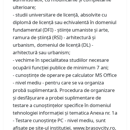
ulterioare;
- studii universitare de licenţă, absolvite cu
diplomă de licenţă sau echivalentă în domeniul
fundamental (DFI) - științe umaniste și arte,
ramura de știință (RSI) - arhitectură și
urbanism, domeniul de licență (DL) -
arhitectură sau urbanism;
- vechime în specialitatea studiilor necesare
ocupării funcţiei publice de minimum 7 ani;
- cunoștințe de operare pe calculator MS Office
- nivel mediu - pentru care se va organiza
probă suplimentară. Procedura de organizare
şi desfăşurare a probei suplimentare de
testare a cunoştinţelor specifice în domeniul
tehnologiei informaţiei şi tematica Anexa nr. 1a
- Testare cunoştinţe PC - nivel mediu, sunt
afişate pe site-ul instituţiei, www.brasovcity.ro,