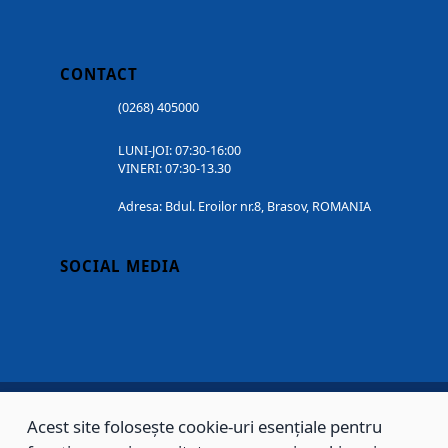
CONTACT
(0268) 405000
LUNI-JOI: 07:30-16:00
VINERI: 07:30-13.30
Adresa: Bdul. Eroilor nr.8, Brasov, ROMANIA
SOCIAL MEDIA
Acest site folosește cookie-uri esențiale pentru
Copyright © 2002 - 2026 - PRIMĂRIA MUNICIPIULUI BRAȘOV, toate drepturile