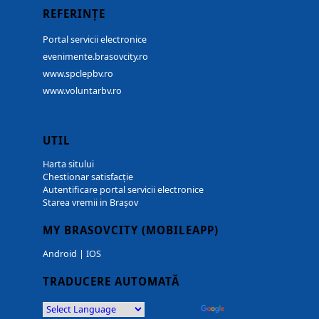
REFERINȚE
Portal servicii electronice
evenimente.brasovcity.ro
www.spclepbv.ro
www.voluntarbv.ro
UTIL
Harta sitului
Chestionar satisfacție
Autentificare portal servicii electronice
Starea vremii in Brașov
MY BRASOVCITY (MOBILEAPP)
Android
|
IOS
TRADUCERE AUTOMATĂ
Powered by
Translate