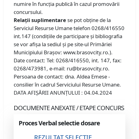
numire în funcția publică în cazul promovării
concursului.
Relaţii suplimentare
se pot obţine de la
Serviciul Resurse Umane telefon 0268/416550
int.147 (condiţiile de participare şi bibliografia
se vor afişa la sediul şi pe site-ul Primăriei
Municipiului Braşov: www.brasovcity.ro.).
Date contact: Tel: 0268/416550, int. 147, fax:
0268/473981, e-mail: ru@brasovcity.ro.
Persoana de contact: dna. Aldea Emese -
consilier în cadrul Serviciului Resurse Umane.
DATA AFIŞĂRII ANUNŢULUI : 04.04.2024
DOCUMENTE ANEXATE / ETAPE CONCURS
Proces Verbal selectie dosare
REZULTAT SELECTIE