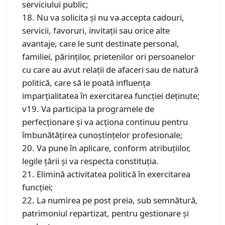
serviciului public;
18. Nu va solicita şi nu va accepta cadouri,
servicii, favoruri, invitaţii sau orice alte
avantaje, care le sunt destinate personal,
familiei, părinţilor, prietenilor ori persoanelor
cu care au avut relaţii de afaceri sau de natură
politică, care să le poată influenţa
imparţialitatea în exercitarea funcţiei deţinute;
v19. Va participa la programele de
perfecţionare şi va acţiona continuu pentru
îmbunătăţirea cunoştinţelor profesionale;
20. Va pune în aplicare, conform atribuţiilor,
legile ţării şi va respecta constituţia.
21. Elimină activitatea politică în exercitarea
funcţiei;
22. La numirea pe post preia, sub semnătură,
patrimoniul repartizat, pentru gestionare şi