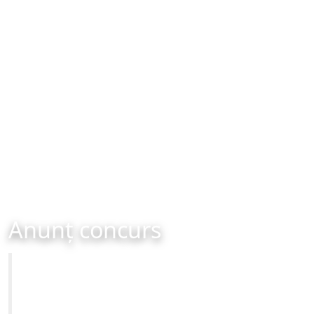
Anunț concurs
Primăria Municipiului Brașov
CONCURS - organizat în data de 13-05-2024 ora 12:00
Site-ul oficial al Primariei Municipiului Brasov /