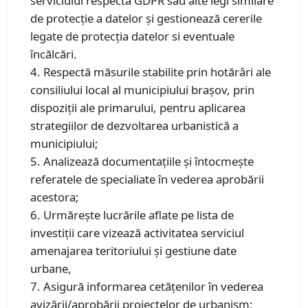
serviciului respectă GDPR sau alte legi similare
de protecție a datelor și gestionează cererile
legate de protecția datelor si eventuale
încălcări.
4. Respectă măsurile stabilite prin hotărâri ale
consiliului local al municipiului braşov, prin
dispoziţii ale primarului, pentru aplicarea
strategiilor de dezvoltarea urbanistică a
municipiului;
5. Analizează documentaţiile şi întocmeşte
referatele de specialiate în vederea aprobării
acestora;
6. Urmărește lucrările aflate pe lista de
investiții care vizează activitatea serviciul
amenajarea teritoriului şi gestiune date
urbane,
7. Asigură informarea cetăţenilor în vederea
avizării/aprobării proiectelor de urbanism;