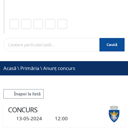
www.brasovcity.ro
Distribuie această pagină.
Caută
Acasă
\
Primăria
\
Anunț concurs
Înapoi la listă
CONCURS
13-05-2024
12:00