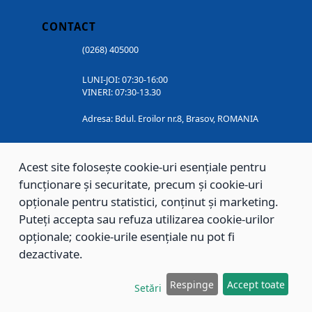
CONTACT
(0268) 405000
LUNI-JOI: 07:30-16:00
VINERI: 07:30-13.30
Adresa: Bdul. Eroilor nr.8, Brasov, ROMANIA
SOCIAL MEDIA
Acest site folosește cookie-uri esențiale pentru
funcționare și securitate, precum și cookie-uri
opționale pentru statistici, conținut și marketing.
Puteți accepta sau refuza utilizarea cookie-urilor
opționale; cookie-urile esențiale nu pot fi
dezactivate.
Respinge
Accept toate
Copyright © 2002 - 2026 - PRIMĂRIA MUNICIPIULUI BRAȘOV, toate drepturile
Setări
rezervate.