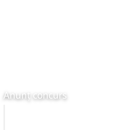
Anunț concurs
Primăria Municipiului Brașov
CONCURS - organizat în data de 10-10-2024 ora 12:00
Site-ul oficial al Primariei Municipiului Brasov /