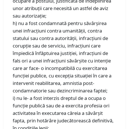
ocupare a postului, justificată de îndeplinirea
unor atribuţii care necesită un astfel de aviz
sau autorizaţie;
h) nu a fost condamnată pentru săvârşirea
unei infracţiuni contra umanităţii, contra
statului sau contra autorităţii, infracţiuni de
corupţie sau de serviciu, infracţiuni care
împiedică înfăptuirea justiţiei, infracţiuni de
fals ori a unei infracţiuni săvârşite cu intenţie
care ar face- o incompatibilă cu exercitarea
funcţiei publice, cu excepţia situaţiei în care a
intervenit reabilitarea, amnistia post-
condamnatorie sau dezincriminarea faptei;
i) nu le- a fost interzis dreptul de a ocupa o
funcţie publică sau de a exercita profesia ori
activitatea în executarea căreia a săvârşit
fapta, prin hotărâre judecătorească definitivă,
în condiţiile legii;