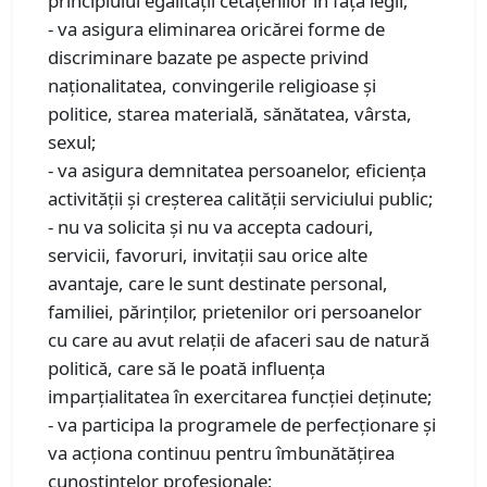
principiului egalităţii cetăţenilor în faţa legii;
- va asigura eliminarea oricărei forme de
discriminare bazate pe aspecte privind
naţionalitatea, convingerile religioase şi
politice, starea materială, sănătatea, vârsta,
sexul;
- va asigura demnitatea persoanelor, eficienţa
activităţii şi creşterea calităţii serviciului public;
- nu va solicita şi nu va accepta cadouri,
servicii, favoruri, invitaţii sau orice alte
avantaje, care le sunt destinate personal,
familiei, părinţilor, prietenilor ori persoanelor
cu care au avut relaţii de afaceri sau de natură
politică, care să le poată influenţa
imparţialitatea în exercitarea funcţiei deţinute;
- va participa la programele de perfecţionare şi
va acţiona continuu pentru îmbunătăţirea
cunoştinţelor profesionale;