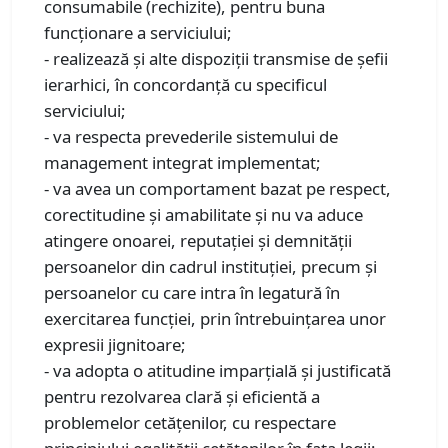
consumabile (rechizite), pentru buna
funcţionare a serviciului;
- realizează şi alte dispoziţii transmise de şefii
ierarhici, în concordanţă cu specificul
serviciului;
- va respecta prevederile sistemului de
management integrat implementat;
- va avea un comportament bazat pe respect,
corectitudine şi amabilitate şi nu va aduce
atingere onoarei, reputaţiei şi demnităţii
persoanelor din cadrul instituţiei, precum şi
persoanelor cu care intra în legatură în
exercitarea funcţiei, prin întrebuinţarea unor
expresii jignitoare;
- va adopta o atitudine imparţială şi justificată
pentru rezolvarea clară şi eficientă a
problemelor cetăţenilor, cu respectare