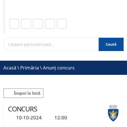
www.brasovcity.ro
Distribuie această pagină.
Caută
Acasă
\
Primăria
\
Anunț concurs
Înapoi la listă
CONCURS
10-10-2024
12:00