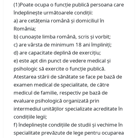
(1)Poate ocupa o funcţie publică persoana care
îndeplineşte următoarele condiţii:
a) are cetăţenia română şi domiciliul în
România;
b) cunoaşte limba română, scris şi vorbit;
c) are vârsta de minimum 18 ani împliniţi;
d) are capacitate deplină de exerciţiu;
e) este apt din punct de vedere medical şi
psihologic să exercite o funcţie publică.
Atestarea stării de sănătate se face pe bază de
examen medical de specialitate, de către
medicul de familie, respectiv pe bază de
evaluare psihologică organizată prin
intermediul unităţilor specializate acreditate în
condiţiile legii;
f) îndeplineşte condiţiile de studii şi vechime în
specialitate prevăzute de lege pentru ocuparea