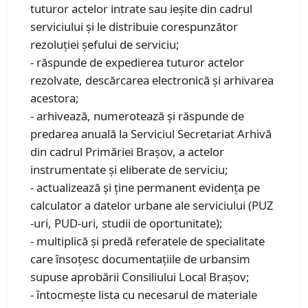
tuturor actelor intrate sau ieşite din cadrul
serviciului şi le distribuie corespunzător
rezoluţiei şefului de serviciu;
- răspunde de expedierea tuturor actelor
rezolvate, descărcarea electronică şi arhivarea
acestora;
- arhivează, numerotează şi răspunde de
predarea anuală la Serviciul Secretariat Arhivă
din cadrul Primăriei Braşov, a actelor
instrumentate şi eliberate de serviciu;
- actualizează şi ţine permanent evidenţa pe
calculator a datelor urbane ale serviciului (PUZ
-uri, PUD-uri, studii de oportunitate);
- multiplică şi predă referatele de specialitate
care însoţesc documentaţiile de urbansim
supuse aprobării Consiliului Local Braşov;
- întocmeşte lista cu necesarul de materiale