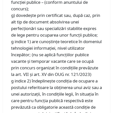
funcţiei publice – (conform anuntului de
concurs);
g) dovedeşte prin certificat sau, după caz, prin
alt tip de document absolvirea unei
perfecţionări sau specializări stabilite expres
de lege pentru ocuparea unor funcţii publice;
g indice 1) are cunoştinţe teoretice în domeniul
tehnologiei informaţiei, nivel utilizator
începător; (nu se aplică funcţiilor publice
vacante şi temporar vacante care se ocupă
prin concurs organizat în condiţiile prevăzute
la art. VII şi art. XV din OUG nr. 121/2023)
g indice 2) îndeplineşte condiţia de ocupare a
postului referitoare la obţinerea unui aviz sau a
unei autorizaţii, în condiţiile legii, în situaţia în
care pentru funcţia publică respectivă este
prevăzută ca obligatorie această condiţie de