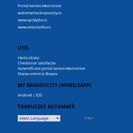
Portal servicii electronice
evenimente.brasovcity.ro
www.spclepbv.ro
www.voluntarbv.ro
UTIL
Harta sitului
Chestionar satisfacție
Autentificare portal servicii electronice
Starea vremii in Brașov
MY BRASOVCITY (MOBILEAPP)
Android
|
IOS
TRADUCERE AUTOMATĂ
Powered by
Translate