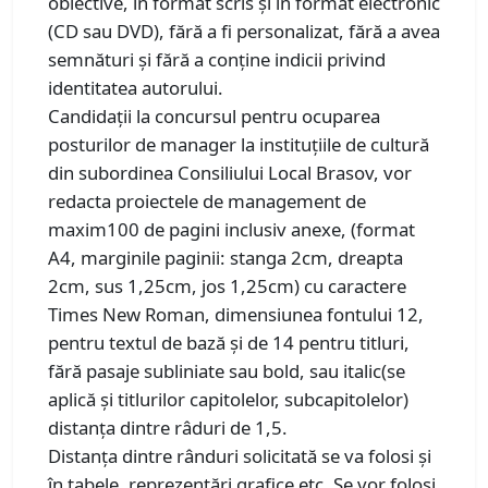
obiective, în format scris şi în format electronic
(CD sau DVD), fără a fi personalizat, fără a avea
semnături şi fără a conţine indicii privind
identitatea autorului.
Candidaţii la concursul pentru ocuparea
posturilor de manager la instituţiile de cultură
din subordinea Consiliului Local Brasov, vor
redacta proiectele de management de
maxim100 de pagini inclusiv anexe, (format
A4, marginile paginii: stanga 2cm, dreapta
2cm, sus 1,25cm, jos 1,25cm) cu caractere
Times New Roman, dimensiunea fontului 12,
pentru textul de bază și de 14 pentru titluri,
fără pasaje subliniate sau bold, sau italic(se
aplică și titlurilor capitolelor, subcapitolelor)
distanţa dintre râduri de 1,5.
Distanța dintre rânduri solicitată se va folosi și
în tabele, reprezentări grafice etc. Se vor folosi