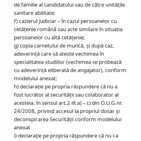
de familie al candidatului sau de către unitățile
sanitare abilitate;
f) cazierul judiciar – în cazul persoanelor cu
cetăţenie română sau acte similare în situaţia
persoanelor cu altă cetăţenie;
g) copia carnetului de muncă, și după caz,
adeverință care să ateste vechimea în
specialitatea studiilor (vechimea se probează
cu adeverință eliberată de angajator), conform
modelului anexat;
h) declarație pe propria răspundere că nu a
fost lucrător al securității sau colaborator al
acesteia, în sensul art.2 lit a) – c) din O.U.G.nr.
24/2008, privind accesul la propriul dosar și
deconspirarea Securității conform modelului
anexat
i) declarație pe propria răspundere că nu i-a