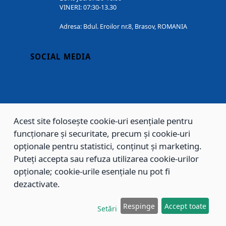
VINERI: 07:30-13.30
Adresa: Bdul. Eroilor nr.8, Brasov, ROMANIA
SOCIAL MEDIA
Acest site folosește cookie-uri esențiale pentru
funcționare și securitate, precum și cookie-uri
opționale pentru statistici, conținut și marketing.
Copyright © 2002 - 2026 - PRIMĂRIA MUNICIPIULUI BRAȘOV, toate drepturile
Puteți accepta sau refuza utilizarea cookie-urilor
rezervate.
opționale; cookie-urile esențiale nu pot fi
dezactivate.
Sitemap
Contact
Respinge
Accept toate
Setări