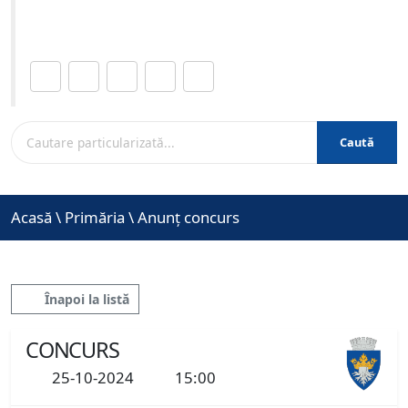
www.brasovcity.ro
Distribuie această pagină.
Caută
Acasă
\
Primăria
\
Anunț concurs
Înapoi la listă
CONCURS
25-10-2024
15:00