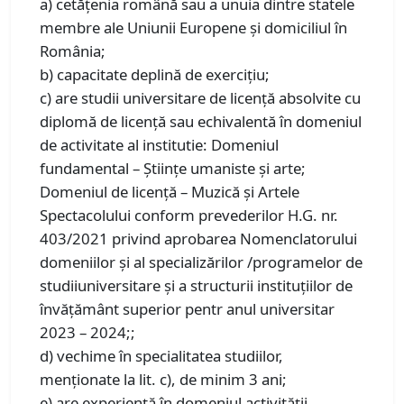
a) cetăţenia română sau a unuia dintre statele
membre ale Uniunii Europene şi domiciliul în
România;
b) capacitate deplină de exerciţiu;
c) are studii universitare de licenţă absolvite cu
diplomă de licenţă sau echivalentă în domeniul
de activitate al institutie: Domeniul
fundamental – Științe umaniste și arte;
Domeniul de licență – Muzică și Artele
Spectacolului conform prevederilor H.G. nr.
403/2021 privind aprobarea Nomenclatorului
domeniilor și al specializărilor /programelor de
studiiuniversitare și a structurii instituțiilor de
învățământ superior pentr anul universitar
2023 – 2024;;
d) vechime în specialitatea studiilor,
menționate la lit. c), de minim 3 ani;
e) are experiență în domeniul activității