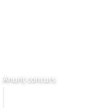
Anunț concurs
Primăria Municipiului Brașov
CONCURS - organizat în data de 25-10-2024 ora 15:00
Site-ul oficial al Primariei Municipiului Brasov /