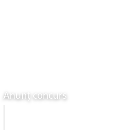
Anunț concurs
Primăria Municipiului Brașov
Anulare Concurs de proiecte de management organizat
pentru Centrul Cultural Apollonia Hirscher Braşov -