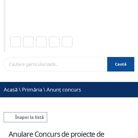
organizat în data de 25-10-2024 ora
Site-ul oficial al Primariei Municipiului Brasov /
www.brasovcity.ro
Distribuie această pagină.
Caută
Acasă
\
Primăria
\
Anunț concurs
Înapoi la listă
Anulare Concurs de proiecte de