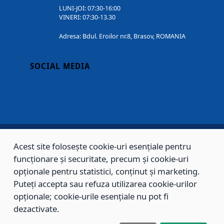
LUNI-JOI: 07:30-16:00
VINERI: 07:30-13.30
Adresa: Bdul. Eroilor nr.8, Brasov, ROMANIA
SOCIAL MEDIA
Acest site folosește cookie-uri esențiale pentru
Copyright © 2002 - 2026 - PRIMĂRIA MUNICIPIULUI BRAȘOV, toate drepturile
funcționare și securitate, precum și cookie-uri
opționale pentru statistici, conținut și marketing.
rezervate.
Puteți accepta sau refuza utilizarea cookie-urilor
Sitemap
Contact
opționale; cookie-urile esențiale nu pot fi
dezactivate.