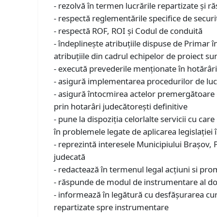
- rezolvă în termen lucrările repartizate şi
- respectă reglementările specifice de secur
- respectă ROF, ROI şi Codul de conduită
- îndeplineşte atribuţiile dispuse de Prima
atribuţiile din cadrul echipelor de proiect sun
- execută prevederile menţionate în hotărâri a
- asigură implementarea procedurilor de lucr
- asigură întocmirea actelor premergătoare em
prin hotarâri judecătoreşti definitive
- pune la dispoziţia celorlalte servicii cu ca
în problemele legate de aplicarea legislaţiei 
- reprezintă interesele Municipiului Braşov, P
judecată
- redactează în termenul legal acţiuni si pro
- răspunde de modul de instrumentare al dosa
- informează în legătură cu desfăşurarea curs
repartizate spre instrumentare