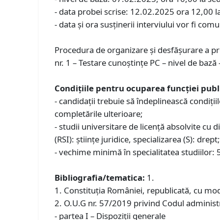
- data probei scrise: 12.02.2025 ora 12,00 la
- data și ora susținerii interviului vor fi comu
Procedura de organizare și desfășurare a pr
nr. 1 – Testare cunoștințe PC – nivel de bază 
Condiţiile pentru ocuparea funcției publ
- candidații trebuie să îndeplinească condiți
completările ulterioare;
- studii universitare de licenţă absolvite cu
(RSI): științe juridice, specializarea (S): drept
- vechime minimă în specialitatea studiilor: 
Bibliografia/tematica:
1.
1. Constituţia României, republicată, cu modif
2. O.U.G nr. 57/2019 privind Codul administra
- partea I – Dispoziții generale