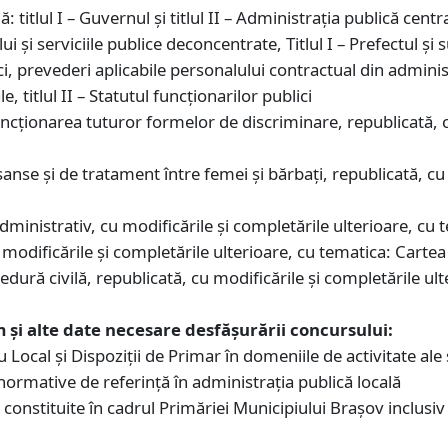
: titlul I – Guvernul și titlul II – Administrația publică centr
lui și serviciile publice deconcentrate, Titlul I – Prefectul și
ici, prevederi aplicabile personalului contractual din adminis
le, titlul II – Statutul funcționarilor publici
ncționarea tuturor formelor de discriminare, republicată, c
anse și de tratament între femei și bărbați, republicată, cu 
inistrativ, cu modificările și completările ulterioare, cu t
modificările și completările ulterioare, cu tematica: Cartea a 
ră civilă, republicată, cu modificările și completările ulter
um și alte date necesare desfășurării concursului:
Local şi Dispoziţii de Primar în domeniile de activitate ale 
r normative de referinţă în administraţia publică locală
 constituite în cadrul Primăriei Municipiului Braşov inclusiv 