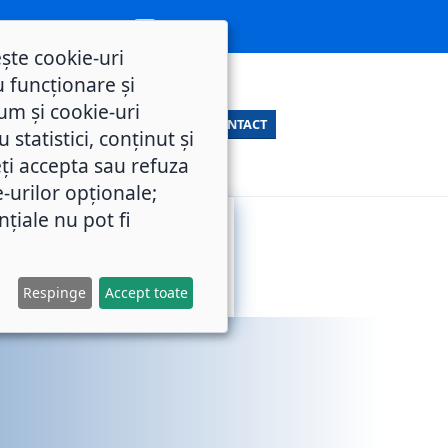
ește cookie-uri
 funcționare și
um și cookie-uri
CONTACT
statistici, conținut și
ți accepta sau refuza
e-urilor opționale;
nțiale nu pot fi
SERVICII
M.O.L.
PUBLICE
Respinge
Accept toate