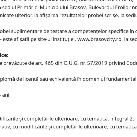
 sediul Primăriei Municipiului Braşov, Bulevardul Eroilor nr.
nicate ulterior, la afişarea rezultatelor probei scrise, la sed
obei suplimentare de testare a competențelor specifice în 
– este afișată pe site-ul instituției, www.brasovcity.ro, la s
ice:
ile prevăzute de art. 465 din O.U.G. nr. 57/2019 privind Codu
 diplomă de licenţă sau echivalentă în domeniul fundamental (
;
5 ani
icarile și completările ulterioare, cu tematica: integral 2.
tiv, cu modificările şi completările ulterioare, cu tematica