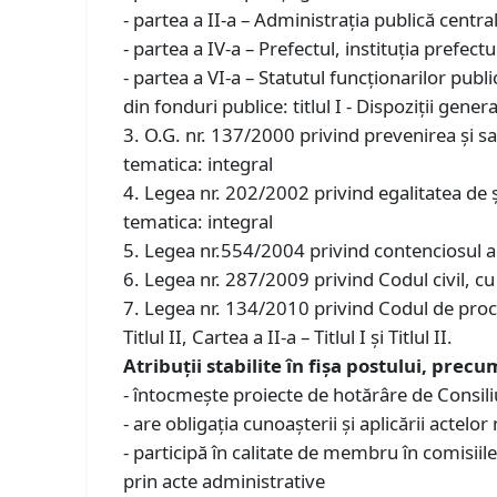
- partea a II-a – Administrația publică centrală
- partea a IV-a – Prefectul, instituția prefectu
- partea a VI-a – Statutul funcționarilor publ
din fonduri publice: titlul I - Dispoziții genera
3. O.G. nr. 137/2000 privind prevenirea și sa
tematica: integral
4. Legea nr. 202/2002 privind egalitatea de ș
tematica: integral
5. Legea nr.554/2004 privind contenciosul adm
6. Legea nr. 287/2009 privind Codul civil, cu 
7. Legea nr. 134/2010 privind Codul de procedu
Titlul II, Cartea a II-a – Titlul I și Titlul II.
Atribuții stabilite în fișa postului, prec
- întocmeşte proiecte de hotărâre de Consiliu 
- are obligaţia cunoaşterii şi aplicării actelo
- participă în calitate de membru în comisiile
prin acte administrative