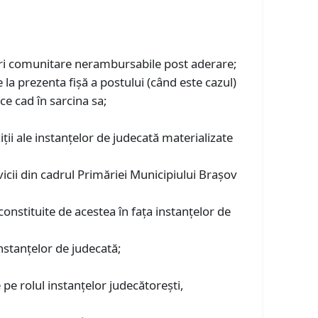
duri comunitare nerambursabile post aderare;
e la prezenta fişă a postului (când este cazul)
ce cad în sarcina sa;
ţii ale instanţelor de judecată materializate
rvicii din cadrul Primăriei Municipiului Braşov
constituite de acestea în faţa instanţelor de
instanţelor de judecată;
 pe rolul instanţelor judecătoreşti,