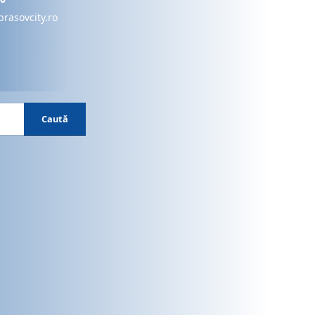
brasovcity.ro
Caută