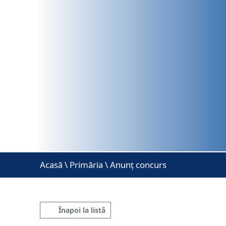
Acasă
\
Primăria \ Anunț concurs
Înapoi la listă