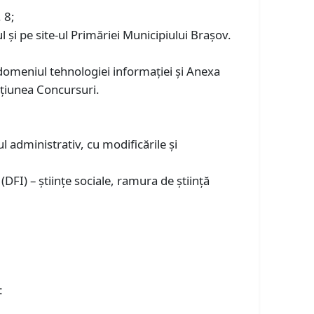
 8;
iul și pe site-ul Primăriei Municipiului Braşov.
domeniul tehnologiei informației și Anexa
ecțiunea Concursuri.
l administrativ, cu modificările și
DFI) – științe sociale, ramura de știință
: