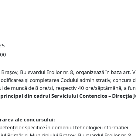
25
:00
n Braşov, Bulevardul Eroilor nr. 8, organizează în baza art. VI
 modificarea și completarea Codului administrativ, concurs
 de muncă de 8 ore/zi, respectiv 40 ore/săptămână, a func
l principal din cadrul Serviciului Contencios – Direcția 
urarea ale concursului:
petențelor specifice în domeniul tehnologiei informației
iul Primăriei Municipiului Braşov, Bulevardul Eroilor nr. 8,