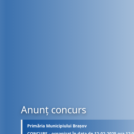
Anunț concurs
Primăria Municipiului Brașov
CONCURS - organizat în data de 12-02-2025 ora 12: