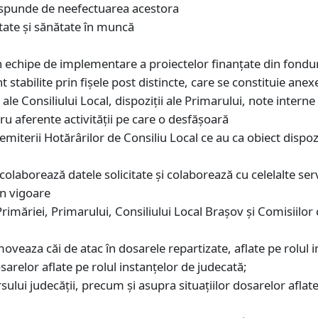
 răspunde de neefectuarea acestora
itate şi sănătate în muncă
r în echipe de implementare a proiectelor finanţate din fon
t stabilite prin fişele post distincte, care se constituie anex
le Consiliului Local, dispoziţii ale Primarului, note interne 
u aferente activităţii pe care o desfăşoară
iterii Hotărârilor de Consiliu Local ce au ca obiect dispozi
re colaborează datele solicitate şi colaborează cu celelalte se
în vigoare
rimăriei, Primarului, Consiliului Local Braşov şi Comisiilor 
moveaza căi de atac în dosarele repartizate, aflate pe rolul 
relor aflate pe rolul instanţelor de judecată;
ului judecăţii, precum şi asupra situaţiilor dosarelor aflate