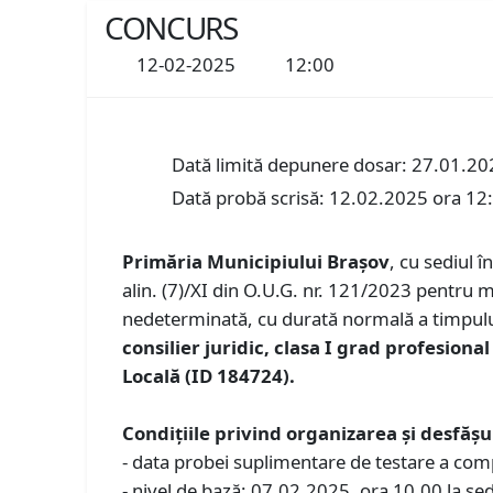
CONCURS
12-02-2025
12:00
Dată limită depunere dosar: 27.01.20
Dată probă scrisă: 12.02.2025 ora 12
Primăria Municipiului Braşov
, cu sediul î
alin. (7)/XI din O.U.G. nr. 121/2023 pentru
nedeterminată, cu durată normală a timpului
consilier juridic, clasa I grad profesiona
Locală (ID 184724).
Condiţiile privind organizarea și desfăş
- data probei suplimentare de testare a com
- nivel de bază: 07.02.2025, ora 10,00 la sed