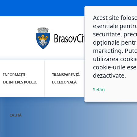
Acest site folos
esențiale pentru
securitate, prec
opționale pentru 
marketing. Pute
utilizarea cooki
cookie-urile ese
dezactivate.
INFORMAȚII
TRANSPARENȚĂ
INTEGRITATE
DE INTERES PUBLIC
DECIZIONALĂ
INSTITUȚIONALĂ
Setări
CAUTĂ