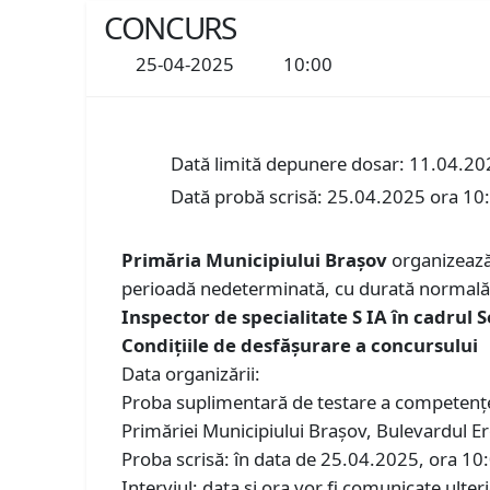
CONCURS
25-04-2025
10:00
Dată limită depunere dosar: 11.04.20
Dată probă scrisă: 25.04.2025 ora 10
Primăria Municipiului Braşov
organizează 
perioadă nedeterminată, cu durată normală 
Inspector de specialitate S IA în cadrul S
Condiţiile de desfăşurare a concursului
Data organizării:
Proba suplimentară de testare a competențelo
Primăriei Municipiului Brașov, Bulevardul Ero
Proba scrisă: în data de 25.04.2025, ora 10:0
Interviul: data şi ora vor fi comunicate ulteri