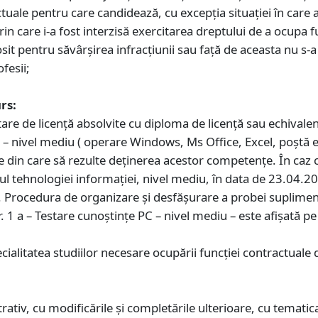
tuale pentru care candidează, cu excepţia situaţiei în care a
care i-a fost interzisă exercitarea dreptului de a ocupa fu
osit pentru săvârșirea infracțiunii sau față de aceasta nu s-
ofesii;
rs:
itare de licență absolvite cu diploma de licență sau echivale
r – nivel mediu ( operare Windows, Ms Office, Excel, poștă e
e din care să rezulte deținerea acestor competențe. În caz 
l tehnologiei informației, nivel mediu, în data de 23.04.20
8. Procedura de organizare și desfășurare a probei suplimen
1 a – Testare cunoștințe PC – nivel mediu – este afișată pe s
cialitatea studiilor necesare ocupării funcției contractuale
ativ, cu modificările și completările ulterioare, cu tematic