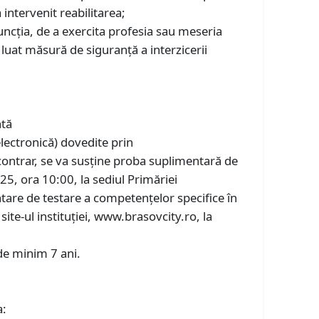
 intervenit reabilitarea;
ncția, de a exercita profesia sau meseria
a luat măsură de siguranță a interzicerii
ntă
lectronică) dovedite prin
contrar, se va susține proba suplimentară de
25, ora 10:00, la sediul Primăriei
tare de testare a competențelor specifice în
ite-ul instituției, www.brasovcity.ro, la
 de minim 7 ani.
a: