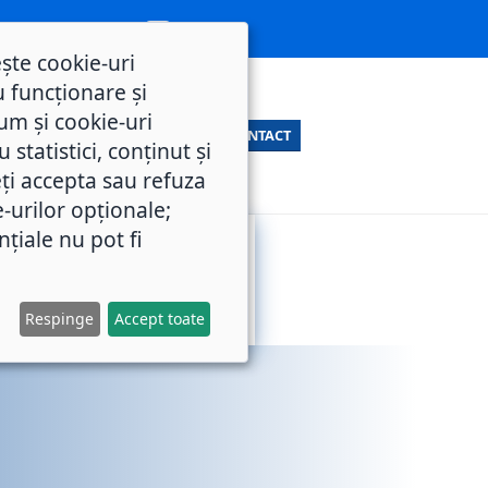
ește cookie-uri
 funcționare și
um și cookie-uri
CONTACT
statistici, conținut și
ți accepta sau refuza
e-urilor opționale;
nțiale nu pot fi
SERVICII
M.O.L.
PUBLICE
Respinge
Accept toate