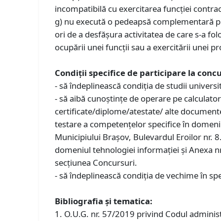
incompatibilă cu exercitarea funcţiei contrac
g) nu execută o pedeapsă complementară prin 
ori de a desfășura activitatea de care s-a fol
ocupării unei funcții sau a exercitării unei pr
Condiţii specifice de participare la concu
- să îndeplinească condiția de studii univers
- să aibă cunoștințe de operare pe calculato
certificate/diplome/atestate/ alte document
testare a competențelor specifice în domeniu
Municipiului Brașov, Bulevardul Eroilor nr. 
domeniul tehnologiei informației și Anexa nr. 
secțiunea Concursuri.
- să îndeplinească condiția de vechime în spe
Bibliografia și tematica:
1. O.U.G. nr. 57/2019 privind Codul administr