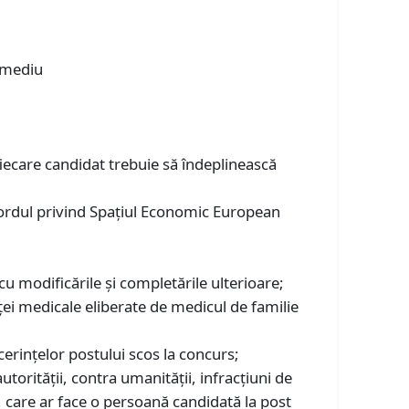
l mediu
fiecare candidat trebuie să îndeplinească
cordul privind Spațiul Economic European
u modificările și completările ulterioare;
ei medicale eliberate de medicul de familie
t cerinţelor postului scos la concurs;
utorităţii, contra umanității, infracțiuni de
ţie, care ar face o persoană candidată la post