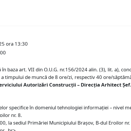
25 ora 13:30
:00
în baza art. VII din O.U.G. nr.156/2024 alin. (3), lit. a), c
a timpului de muncă de 8 ore/zi, respectiv 40 ore/săptămâ
erviciului Autorizări Construcții – Direcția Arhitect Șef
r specifice în domeniul tehnologiei informației – nivel me
ilor nr. 8.
0, la sediul Primăriei Municipiului Braşov, B-dul Eroilor nr.
or. ,br>