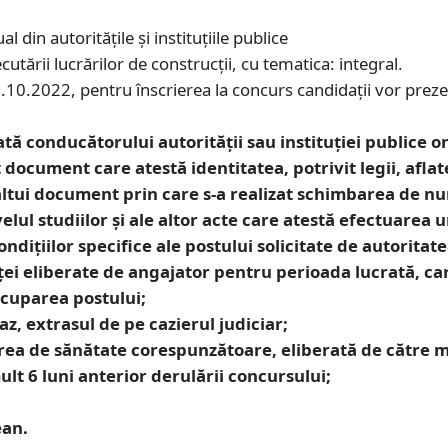
al din autoritățile și instituțiile publice
utării lucrărilor de construcții, cu tematica: integral.
8.10.2022, pentru înscrierea la concurs candidaţii vor prez
tă conducătorului autorităţii sau instituţiei publice o
 document care atestă identitatea, potrivit legii, aflat
 altui document prin care s-a realizat schimbarea de n
lul studiilor şi ale altor acte care atestă efectuarea u
iţiilor specifice ale postului solicitate de autoritate
ei eliberate de angajator pentru perioada lucrată, car
 ocuparea postului;
az, extrasul de pe cazierul judiciar;
rea de sănătate corespunzătoare, eliberată de către me
mult 6 luni anterior derulării concursului;
ean.