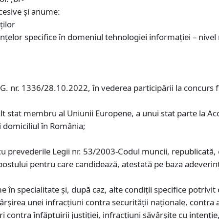
cesive şi anume:
ţilor
țelor specifice în domeniul tehnologiei informației – nive
.G. nr. 1336/28.10.2022, în vederea participării la concurs 
alt stat membru al Uniunii Europene, a unui stat parte la A
i domiciliul în România;
u prevederile Legii nr. 53/2003-Codul muncii, republicată, c
postului pentru care candidează, atestată pe baza adeverinţ
e în specialitate și, după caz, alte condiţii specifice potrivi
şirea unei infracţiuni contra securității naționale, contra a
ri contra înfăptuirii justiției, infracţiuni săvârşite cu inten