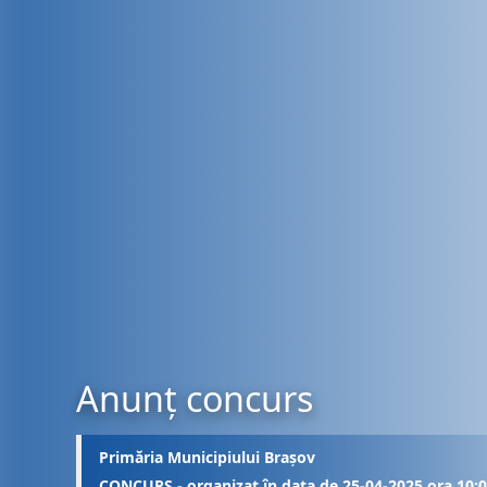
Anunț concurs
Primăria Municipiului Brașov
CONCURS - organizat în data de 25-04-2025 ora 10: