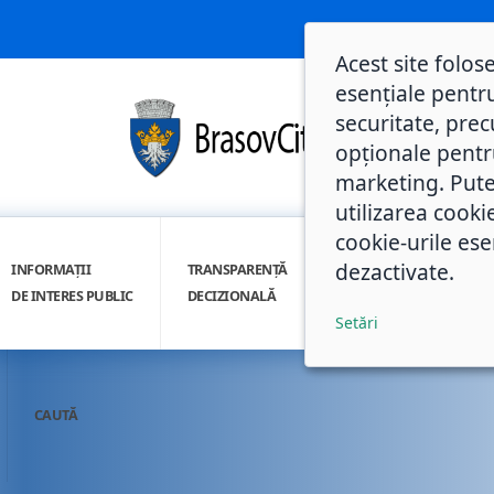
Acest site folos
esențiale pentru
securitate, prec
opționale pentru 
marketing. Pute
utilizarea cooki
cookie-urile ese
dezactivate.
INFORMAȚII
TRANSPARENȚĂ
INTEGRITATE
DE INTERES PUBLIC
DECIZIONALĂ
INSTITUȚIONALĂ
Setări
CAUTĂ