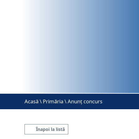
Acasă
\
Primăria \ Anunț concurs
Înapoi la listă