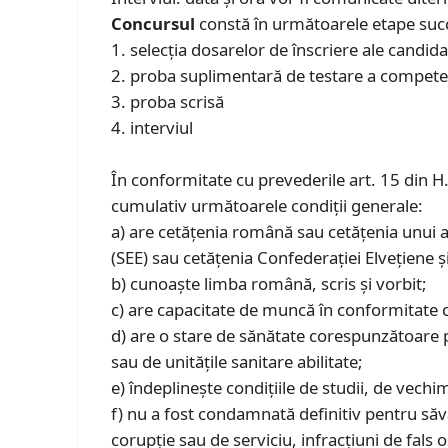
Concursul
constă în următoarele etape suc
1. selecţia dosarelor de înscriere ale candida
2. proba suplimentară de testare a competen
3. proba scrisă
4. interviul
În conformitate cu prevederile art. 15 din H
cumulativ următoarele condiţii generale:
a) are cetăţenia română sau cetăţenia unui 
(SEE) sau cetățenia Confederației Elvețiene ș
b) cunoaşte limba română, scris şi vorbit;
c) are capacitate de muncă în conformitate c
d) are o stare de sănătate corespunzătoare 
sau de unităţile sanitare abilitate;
e) îndeplineşte condiţiile de studii, de vechim
f) nu a fost condamnată definitiv pentru săvâr
corupție sau de serviciu, infracțiuni de fals o