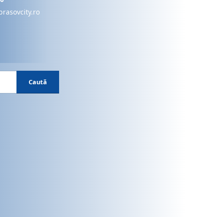
brasovcity.ro
Caută