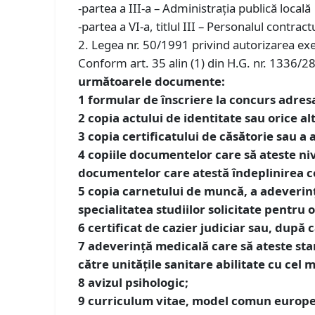
-partea a III-a – Administrația publică locală
-partea a VI-a, titlul III – Personalul contractu
2. Legea nr. 50/1991 privind autorizarea exec
Conform art. 35 alin (1) din H.G. nr. 1336/2
următoarele documente:
1
formular de înscriere la concurs adresa
2
copia actului de identitate sau orice alt
3
copia certificatului de căsătorie sau a
4
copiile documentelor care să ateste nive
documentelor care atestă îndeplinirea cond
5
copia carnetului de muncă, a adeverinţ
specialitatea studiilor solicitate pentru
6
certificat de cazier judiciar sau, după c
7
adeverinţă medicală care să ateste sta
către unităţile sanitare abilitate cu cel 
8
avizul psihologic;
9
curriculum vitae, model comun europ