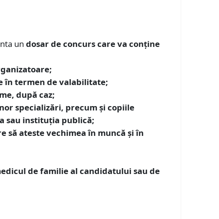
enta un
dosar de concurs care va conţine
rganizatoare;
e în termen de valabilitate;
ume, după caz;
nor specializări, precum şi copiile
a sau instituţia publică;
e să ateste vechimea în muncă și în
dicul de familie al candidatului sau de