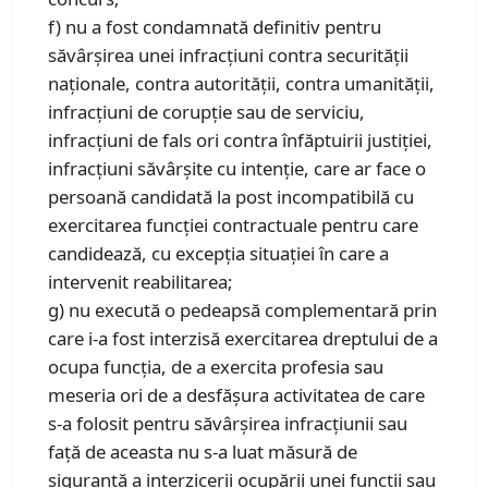
f) nu a fost condamnată definitiv pentru
săvârşirea unei infracţiuni contra securității
naționale, contra autorităţii, contra umanității,
infracțiuni de corupție sau de serviciu,
infracțiuni de fals ori contra înfăptuirii justiției,
infracţiuni săvârşite cu intenţie, care ar face o
persoană candidată la post incompatibilă cu
exercitarea funcţiei contractuale pentru care
candidează, cu excepţia situaţiei în care a
intervenit reabilitarea;
g) nu execută o pedeapsă complementară prin
care i-a fost interzisă exercitarea dreptului de a
ocupa funcția, de a exercita profesia sau
meseria ori de a desfășura activitatea de care
s-a folosit pentru săvârșirea infracțiunii sau
față de aceasta nu s-a luat măsură de
siguranță a interzicerii ocupării unei funcții sau