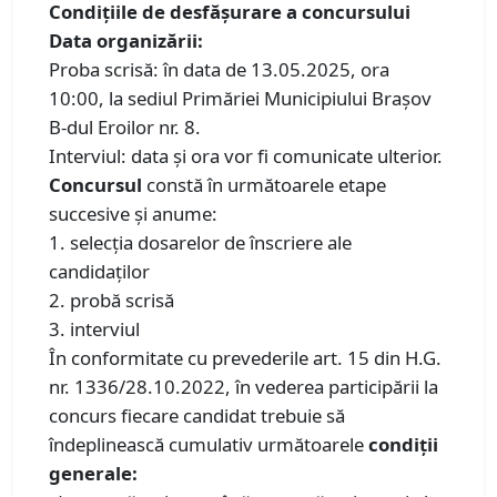
Condiţiile de desfăşurare a concursului
Data organizării:
Proba scrisă: în data de 13.05.2025, ora
10:00, la sediul Primăriei Municipiului Braşov
B-dul Eroilor nr. 8.
Interviul: data şi ora vor fi comunicate ulterior.
Concursul
constă în următoarele etape
succesive şi anume:
1. selecţia dosarelor de înscriere ale
candidaţilor
2. probă scrisă
3. interviul
În conformitate cu prevederile art. 15 din H.G.
nr. 1336/28.10.2022, în vederea participării la
concurs fiecare candidat trebuie să
îndeplinească cumulativ următoarele
condiţii
generale: