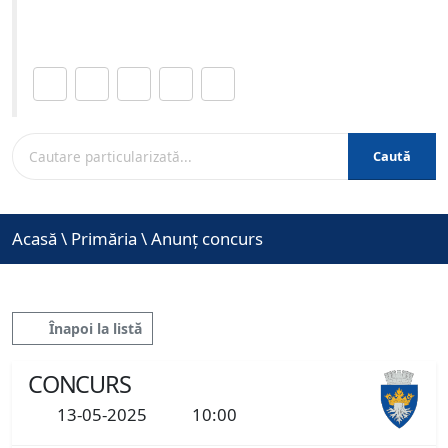
www.brasovcity.ro
Distribuie această pagină.
Caută
Acasă
\
Primăria
\
Anunț concurs
Înapoi la listă
CONCURS
13-05-2025
10:00