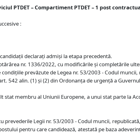
Serviciul PTDET – Compartiment PTDET – 1 post contractu
ccesive :
andidaţii declaraţi admişi la etapa precedentă.
otărârea nr. 1336/2022, cu modificările și completările ult
ondiţiile prevăzute de Legea nr. 53/2003 - Codul muncii, r
a art. 542 alin. (1) şi (2) din Ordonanţa de urgenţă a Guvern
alt stat membru al Uniunii Europene, a unui stat parte la A
 prevederile Legii nr. 53/2003 - Codul muncii, republicată, 
postului pentru care candidează, atestată pe baza adeverinţ