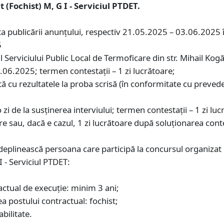
(Fochist) M, G I - Serviciul PTDET.
ta publicării anunțului, respectiv 21.05.2025 – 03.06.2025 
5
 Serviciului Public Local de Termoficare din str. Mihail Kog
17.06.2025; termen contestații – 1 zi lucrătoare;
ă cu rezultatele la proba scrisă (în conformitate cu prevederil
o zi de la susținerea interviului; termen contestații – 1 zi lu
oare sau, dacă e cazul, 1 zi lucrătoare după soluționarea conte
ndeplinească persoana care participă la concursul organiza
I - Serviciul PTDET:
actual de execuție: minim 3 ani;
ea postului contractual: fochist;
abilitate.