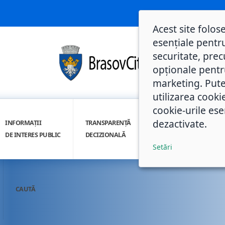
Acest site folos
esențiale pentru
securitate, prec
opționale pentru 
marketing. Pute
utilizarea cooki
cookie-urile ese
dezactivate.
INFORMAȚII
TRANSPARENȚĂ
INTEGRITATE
DE INTERES PUBLIC
DECIZIONALĂ
INSTITUȚIONALĂ
Setări
CAUTĂ