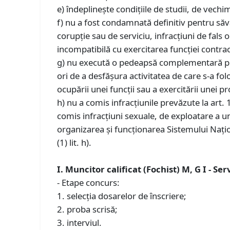
e) îndeplineşte condiţiile de studii, de vechim
f) nu a fost condamnată definitiv pentru săvâr
corupţie sau de serviciu, infracţiuni de fals o
incompatibilă cu exercitarea funcţiei contrac
g) nu execută o pedeapsă complementară prin 
ori de a desfăşura activitatea de care s-a fol
ocupării unei funcţii sau a exercitării unei pr
h) nu a comis infracţiunile prevăzute la art.
comis infracţiuni sexuale, de exploatare a 
organizarea şi funcţionarea Sistemului Naţion
(1) lit. h).
I. Muncitor calificat (Fochist) M, G I - 
- Etape concurs:
1. selecţia dosarelor de înscriere;
2. proba scrisă;
3. interviul.