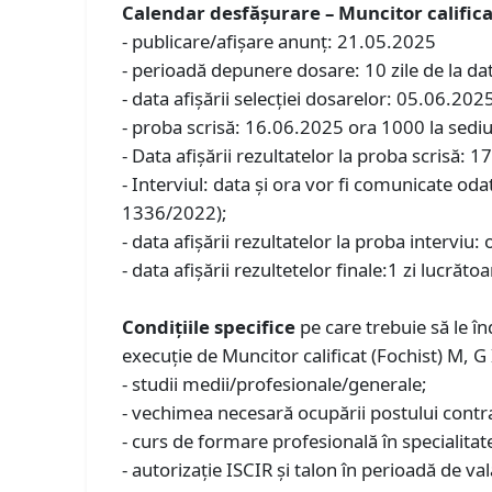
Calendar desfășurare – Muncitor calificat 
- publicare/afișare anunț: 21.05.2025
- perioadă depunere dosare: 10 zile de la da
- data afișării selecției dosarelor: 05.06.202
- proba scrisă: 16.06.2025 ora 1000 la sediul
- Data afișării rezultatelor la proba scrisă: 
- Interviul: data şi ora vor fi comunicate odat
1336/2022);
- data afișării rezultatelor la proba interviu: 
- data afișării rezultetelor finale:1 zi lucrăt
Condiţiile specifice
pe care trebuie să le î
execuție de Muncitor calificat (Fochist) M, G 
- studii medii/profesionale/generale;
- vechimea necesară ocupării postului contr
- curs de formare profesională în specialitat
- autorizație ISCIR și talon în perioadă de val