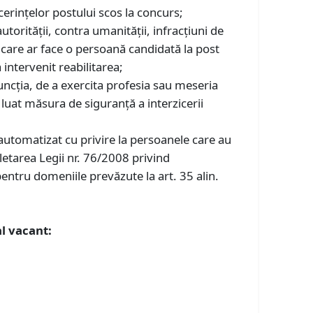
t cerinţelor postului scos la concurs;
utorităţii, contra umanităţii, infracţiuni de
ţie care ar face o persoană candidată la post
 intervenit reabilitarea;
ncţia, de a exercita profesia sau meseria
a luat măsura de siguranţă a interzicerii
l automatizat cu privire la persoanele care au
etarea Legii nr. 76/2008 privind
entru domeniile prevăzute la art. 35 alin.
al vacant: