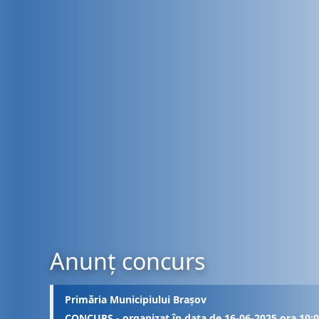
Anunț concurs
Primăria Municipiului Brașov
CONCURS - organizat în data de 16-06-2025 ora 10: