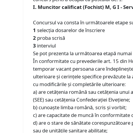
I. Muncitor calificat (Fochist) M, G I - 
Concursul va consta în următoarele etape su
1
selecţia dosarelor de înscriere
2
proba scrisă
3
interviul
Se pot prezenta la următoarea etapă numai c
În conformitate cu prevederile art. 15 din H
temporar vacant persoana care îndeplineşte c
ulterioare şi cerinţele specifice prevăzute l
cu modificările şi completările ulterioare:
a) are cetăţenia română sau cetăţenia unui 
(SEE) sau cetăţenia Confederaţiei Elveţiene;
b) cunoaşte limba română, scris şi vorbit;
c) are capacitate de muncă în conformitate cu
d) are o stare de sănătate corespunzătoare 
sau de unităţile sanitare abilitate;