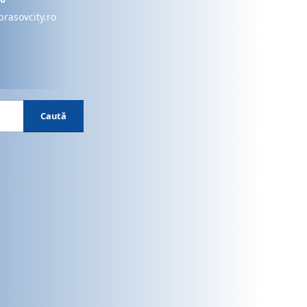
brasovcity.ro
Caută