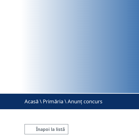
Acasă
\
Primăria \ Anunț concurs
Înapoi la listă