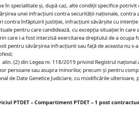
e în specialitate şi, după caz, alte condiţii specifice potrivi
şirea unei infracţiuni contra securităţii naţionale, contra a
ri contra înfăptuirii justiţiei, infracţiuni săvârşite cu inten
tuale pentru care candidează, cu excepţia situaţiei în care a
care i-a fost interzisă exercitarea dreptului de a ocupa fu
osit pentru săvârşirea infracţiunii sau faţă de aceasta nu s-
ofesii;
 1 alin. (2) din Legea nr. 118/2019 privind Registrul naţiona
unor persoane sau asupra minorilor, precum şi pentru compl
al de Date Genetice Judiciare, cu modificările ulterioare, p
Serviciul PTDET – Compartiment PTDET – 1 post contractu