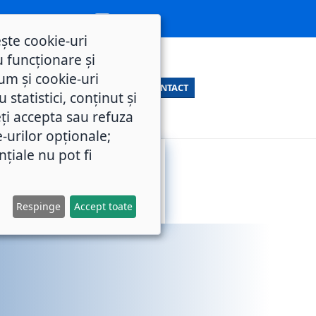
ește cookie-uri
 funcționare și
um și cookie-uri
CONTACT
statistici, conținut și
ți accepta sau refuza
e-urilor opționale;
nțiale nu pot fi
SERVICII
M.O.L.
PUBLICE
Respinge
Accept toate