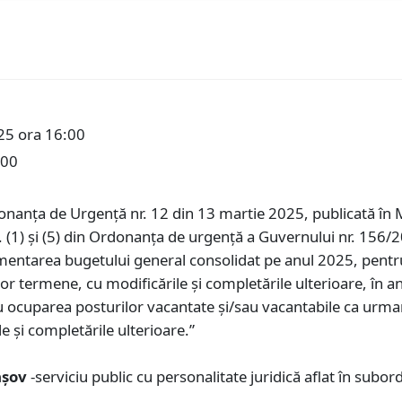
25 ora 16:00
:00
onanța de Urgență nr. 12 din 13 martie 2025, publicată în M
in. (1) și (5) din Ordonanța de urgență a Guvernului nr. 156
amentarea bugetului general consolidat pe anul 2025, pentr
ermene, cu modificările și completările ulterioare, în anul 
uparea posturilor vacantate și/sau vacantabile ca urmare a
e și completările ulterioare.”
raşov
-serviciu public cu personalitate juridică aflat în subo