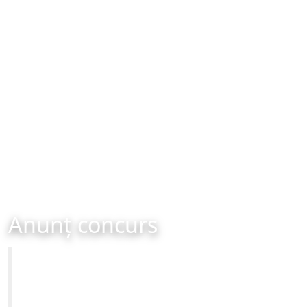
Anunț concurs
Primăria Municipiului Brașov
CONCURS - organizat în data de 23-06-2025 ora 10:00
Site-ul oficial al Primariei Municipiului Brasov /