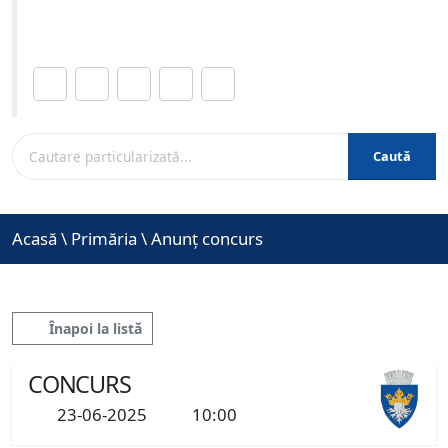
www.brasovcity.ro
Distribuie această pagină.
Caută
Acasă
\
Primăria
\
Anunț concurs
Înapoi la listă
CONCURS
23-06-2025
10:00