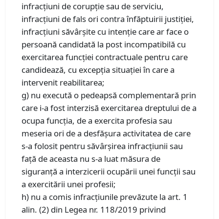
infracţiuni de corupţie sau de serviciu,
infracţiuni de fals ori contra înfăptuirii justiţiei,
infracţiuni săvârşite cu intenţie care ar face o
persoană candidată la post incompatibilă cu
exercitarea funcţiei contractuale pentru care
candidează, cu excepţia situaţiei în care a
intervenit reabilitarea;
g) nu execută o pedeapsă complementară prin
care i-a fost interzisă exercitarea dreptului de a
ocupa funcţia, de a exercita profesia sau
meseria ori de a desfăşura activitatea de care
s-a folosit pentru săvârşirea infracţiunii sau
faţă de aceasta nu s-a luat măsura de
siguranţă a interzicerii ocupării unei funcţii sau
a exercitării unei profesii;
h) nu a comis infracţiunile prevăzute la art. 1
alin. (2) din Legea nr. 118/2019 privind