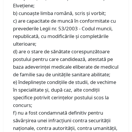
Elveţiene;
b) cunoaşte limba română, scris şi vorbit;
c) are capacitate de muncă în conformitate cu
prevederile Legii nr. 53/2003 - Codul muncii,
republicată, cu modificările şi completările
ulterioare;
d) are o stare de sănătate corespunzătoare
postului pentru care candidează, atestată pe
baza adeverinţei medicale eliberate de medicul
de familie sau de unităţile sanitare abilitate;
e) îndeplineşte condiţiile de studii, de vechime
în specialitate şi, după caz, alte condiţii
specifice potrivit cerinţelor postului scos la
concurs;
f) nu a fost condamnată definitiv pentru
săvârşirea unei infracţiuni contra securităţii
naţionale, contra autorităţii, contra umanităţii,