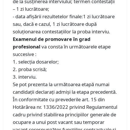
de la susținerea interviului; termen contestații
– 1 zi lucrătoare;
- data afișării rezultetelor finale:1 zi lucrătoare
sau, dacă e cazul, 1 zi lucrătoare după
soluționarea contestațiilor la proba interviu.
Examenul de promovare în grad
profesional
va consta în următoarele etape
succesive :
1. selecţia dosarelor;
2. proba scrisă;
3. interviu.
Se pot prezenta la următoarea etapă numai
candidaţii declaraţi admişi la etapa precedentă.
În conformitate cu prevederile art. 15 din
Hotărârea nr. 1336/2022 privind Regulamentul
cadru privind stabilirea principiilor generale de
ocupare a unui post vacant sau temporar
vacant corespunzător funcțiilor contractuale și