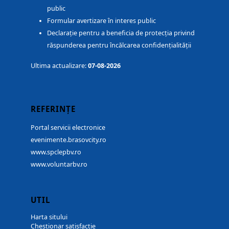
public
Formular avertizare în interes public
Declarație pentru a beneficia de protecția privind
răspunderea pentru încălcarea confidențialității
Ultima actualizare:
07-08-2026
REFERINȚE
Portal servicii electronice
evenimente.brasovcity.ro
www.spclepbv.ro
www.voluntarbv.ro
UTIL
Harta sitului
Chestionar satisfacție