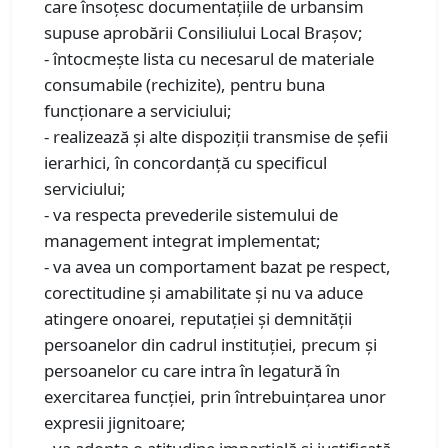
care însoţesc documentaţiile de urbansim
supuse aprobării Consiliului Local Braşov;
- întocmeşte lista cu necesarul de materiale
consumabile (rechizite), pentru buna
funcţionare a serviciului;
- realizează şi alte dispoziţii transmise de şefii
ierarhici, în concordanţă cu specificul
serviciului;
- va respecta prevederile sistemului de
management integrat implementat;
- va avea un comportament bazat pe respect,
corectitudine şi amabilitate şi nu va aduce
atingere onoarei, reputaţiei şi demnităţii
persoanelor din cadrul instituţiei, precum şi
persoanelor cu care intra în legatură în
exercitarea funcţiei, prin întrebuinţarea unor
expresii jignitoare;