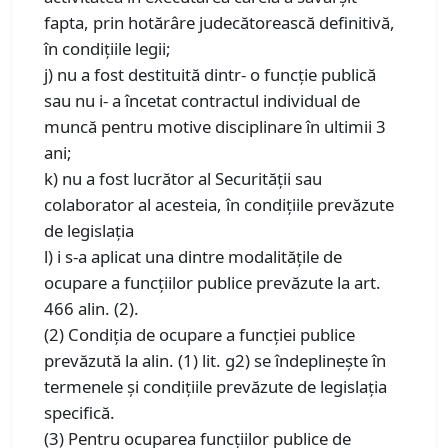
fapta, prin hotărâre judecătorească definitivă,
în condiţiile legii;
j) nu a fost destituită dintr- o funcţie publică
sau nu i- a încetat contractul individual de
muncă pentru motive disciplinare în ultimii 3
ani;
k) nu a fost lucrător al Securităţii sau
colaborator al acesteia, în condiţiile prevăzute
de legislaţia
l) i s-a aplicat una dintre modalităţile de
ocupare a funcţiilor publice prevăzute la art.
466 alin. (2).
(2) Condiţia de ocupare a funcţiei publice
prevăzută la alin. (1) lit. g2) se îndeplineşte în
termenele şi condiţiile prevăzute de legislaţia
specifică.
(3) Pentru ocuparea funcţiilor publice de