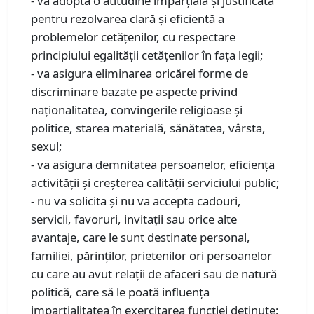
- va adopta o atitudine imparţială şi justificată
pentru rezolvarea clară şi eficientă a
problemelor cetăţenilor, cu respectare
principiului egalităţii cetăţenilor în faţa legii;
- va asigura eliminarea oricărei forme de
discriminare bazate pe aspecte privind
naţionalitatea, convingerile religioase şi
politice, starea materială, sănătatea, vârsta,
sexul;
- va asigura demnitatea persoanelor, eficienţa
activităţii şi creşterea calităţii serviciului public;
- nu va solicita şi nu va accepta cadouri,
servicii, favoruri, invitaţii sau orice alte
avantaje, care le sunt destinate personal,
familiei, părinţilor, prietenilor ori persoanelor
cu care au avut relaţii de afaceri sau de natură
politică, care să le poată influenţa
imparţialitatea în exercitarea funcţiei deţinute;