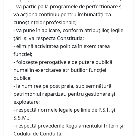
- va participa la programele de perfecţionare şi
va acţiona continuu pentru îmbunătăţirea
cunoştinţelor profesionale;
- va pune în aplicare, conform atribuţiilor, legile
ţării şi va respecta Constituţia;
- elimină activitatea politică în exercitarea
funcţiei;
- foloseşte prerogativele de putere publică
numai în exercitarea atribuţiilor funcţiei
publice;
- la numirea pe post preia, sub semnătură,
patrimoniul repartizat, pentru gestionare şi
exploatare;
- respectă normele legale pe linie de P.S.I. şi
S.S.M.;
- respectă prevederile Regulamentului Intern şi
Codului de Conduită.