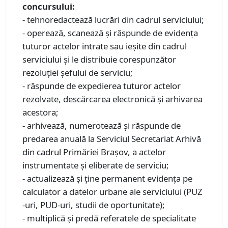
concursului:
- tehnoredactează lucrări din cadrul serviciului;
- operează, scanează şi răspunde de evidenţa
tuturor actelor intrate sau ieşite din cadrul
serviciului şi le distribuie corespunzător
rezoluţiei şefului de serviciu;
- răspunde de expedierea tuturor actelor
rezolvate, descărcarea electronică şi arhivarea
acestora;
- arhivează, numerotează şi răspunde de
predarea anuală la Serviciul Secretariat Arhivă
din cadrul Primăriei Braşov, a actelor
instrumentate şi eliberate de serviciu;
- actualizează şi ţine permanent evidenţa pe
calculator a datelor urbane ale serviciului (PUZ
-uri, PUD-uri, studii de oportunitate);
- multiplică şi predă referatele de specialitate