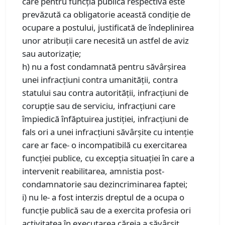
care pentru funcţia publică respectivă este
prevăzută ca obligatorie această condiţie de
ocupare a postului, justificată de îndeplinirea
unor atribuţii care necesită un astfel de aviz
sau autorizaţie;
h) nu a fost condamnată pentru săvârşirea
unei infracţiuni contra umanităţii, contra
statului sau contra autorităţii, infracţiuni de
corupţie sau de serviciu, infracţiuni care
împiedică înfăptuirea justiţiei, infracţiuni de
fals ori a unei infracţiuni săvârşite cu intenţie
care ar face- o incompatibilă cu exercitarea
funcţiei publice, cu excepţia situaţiei în care a
intervenit reabilitarea, amnistia post-
condamnatorie sau dezincriminarea faptei;
i) nu le- a fost interzis dreptul de a ocupa o
funcţie publică sau de a exercita profesia ori
activitatea în executarea căreia a săvârşit