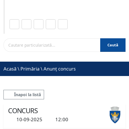
www.brasovcity.ro
Distribuie această pagină.
Caută
Acasă
\
Primăria
\
Anunț concurs
Înapoi la listă
CONCURS
10-09-2025
12:00