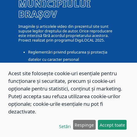
MUNICIPIULUI
BRAȘOV
Imaginile și articolele video din prezentul site sunt
supuse legilor dreptului de autor. Orice reproducere
este interzisă fără acordul proprietarului acestora.
Proiect realizat prin programul DigiLOCAL 2025.
Reglementări privind prelucarea și protecția
datelor cu caracter personal
Politica de utilizare a modulelor cookie
Acest site folosește cookie-uri esențiale pentru
Optiuni cookie
funcționare și securitate, precum și cookie-uri
Informare privind protectia avertizorilor în interes
opționale pentru statistici, conținut și marketing.
public
Puteți accepta sau refuza utilizarea cookie-urilor
Formular avertizare în interes public
opționale; cookie-urile esențiale nu pot fi
Declarație pentru a beneficia de protecția privind
dezactivate.
răspunderea pentru încălcarea confidențialității
Ultima actualizare:
07-08-2026
Respinge
Accept toate
Setări