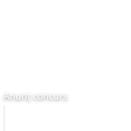
Anunț concurs
Primăria Municipiului Brașov
CONCURS - organizat în data de 10-09-2025 ora 12:00
Site-ul oficial al Primariei Municipiului Brasov /