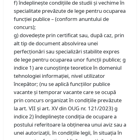
f) îndeplineşte condiţiile de studii şi vechime în
specialitate prevăzute de lege pentru ocuparea
funcţiei publice – (conform anuntului de
concurs);
g) dovedeşte prin certificat sau, după caz, prin
alt tip de document absolvirea unei
perfecţionări sau specializări stabilite expres
de lege pentru ocuparea unor funcţii publice; g
indice 1) are cunoştinţe teoretice în domeniul
tehnologiei informaţiei, nivel utilizator
începător; (nu se aplică funcţiilor publice
vacante şi temporar vacante care se ocupă
prin concurs organizat în condiţiile prevăzute
la art. VII şi art. XV din OUG nr. 121/2023) g
indice 2) îndeplineşte condiţia de ocupare a
postului referitoare la obţinerea unui aviz sau a
unei autorizaţii, în condiţiile legii, în situaţia în