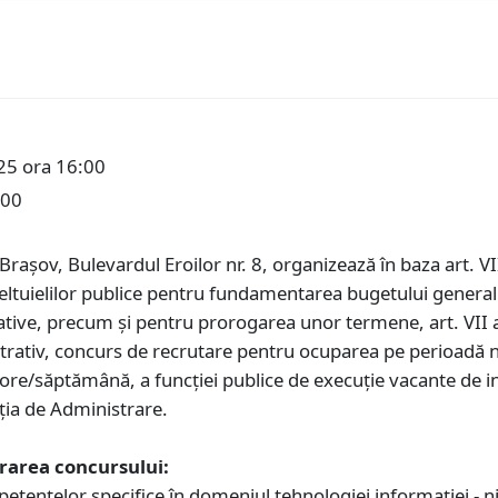
25 ora 16:00
:00
 Braşov, Bulevardul Eroilor nr. 8, organizează în baza art. VII
eltuielilor publice pentru fundamentarea bugetului general
ive, precum şi pentru prorogarea unor termene, art. VII al
trativ, concurs de recrutare pentru ocuparea pe perioadă
ore/săptămână, a funcţiei publice de execuţie vacante de i
ția de Administrare.
urarea concursului:
etențelor specifice în domeniul tehnologiei informației - n