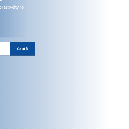
brasovcity.ro
Caută