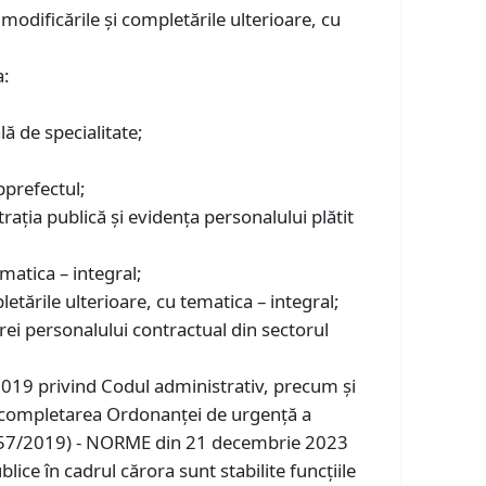
modificările şi completările ulterioare, cu
a:
ală de specialitate;
ubprefectul;
trația publică și evidența personalului plătit
matica – integral;
etările ulterioare, cu tematica – integral;
ei personalului contractual din sectorul
019 privind Codul administrativ, precum şi
i completarea Ordonanţei de urgenţă a
nr. 57/2019) - NORME din 21 decembrie 2023
blice în cadrul cărora sunt stabilite funcţiile