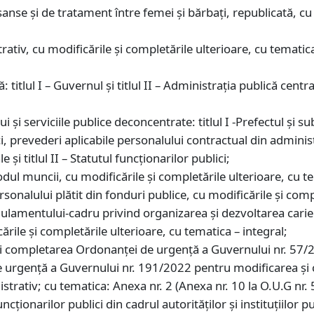
anse şi de tratament între femei şi bărbaţi, republicată, cu 
ativ, cu modificările și completările ulterioare, cu tematic
: titlul I – Guvernul și titlul II – Administrația publică centr
;
lui și serviciile publice deconcentrate: titlul I -Prefectul și s
ici, prevederi aplicabile personalului contractual din adminis
e și titlul II – Statutul funcționarilor publici;
dul muncii, cu modificările și completările ulterioare, cu te
onalului plătit din fonduri publice, cu modificările și compl
lamentului-cadru privind organizarea şi dezvoltarea carier
ările și completările ulterioare, cu tematica – integral;
şi completarea Ordonanţei de urgenţă a Guvernului nr. 57/2
de urgenţă a Guvernului nr. 191/2022 pentru modificarea ş
strativ; cu tematica: Anexa nr. 2 (Anexa nr. 10 la O.U.G 
cţionarilor publici din cadrul autorităţilor şi instituţiilor pu