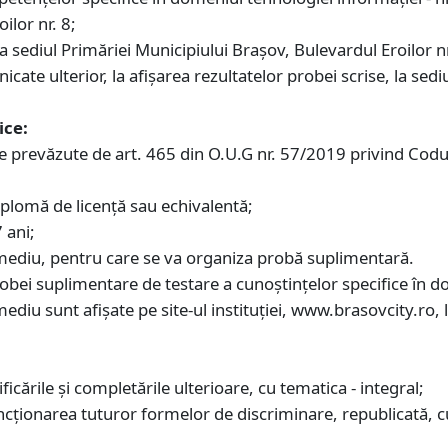
ilor nr. 8;
a sediul Primăriei Municipiului Braşov, Bulevardul Eroilor nr
nicate ulterior, la afişarea rezultatelor probei scrise, la sed
ice:
ile prevăzute de art. 465 din O.U.G nr. 57/2019 privind Codul
diplomă de licenţă sau echivalentă;
 ani;
l mediu, pentru care se va organiza probă suplimentară.
bei suplimentare de testare a cunoştinţelor specifice în d
mediu sunt afişate pe site-ul instituţiei, www.brasovcity.ro
cările și completările ulterioare, cu tematica - integral;
ncţionarea tuturor formelor de discriminare, republicată, cu