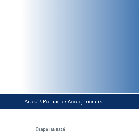
Acasă
\
Primăria \ Anunț concurs
Înapoi la listă