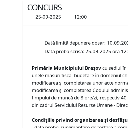
CONCURS
25-09-2025
12:00
Dată limită depunere dosar: 10.09.20
Dată probă scrisă: 25.09.2025 ora 12
Primăria Municipiului Braşov
cu sediul în
unele măsuri fiscal-bugetare în domeniul ch
modificarea şi completarea unor acte normat
modificarea și completarea Codului adminis
timpului de muncă de 8 ore/zi, respectiv 40 
din cadrul Serviciului Resurse Umane - Direc
Condiţiile privind organizarea și desfăş
- data probei suplimentare de testare a comp