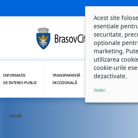
Acest site folos
esențiale pentru
securitate, prec
opționale pentru 
marketing. Pute
utilizarea cooki
cookie-urile ese
dezactivate.
INFORMAȚII
TRANSPARENȚĂ
INTEGRITATE
DE INTERES PUBLIC
DECIZIONALĂ
INSTITUȚIONALĂ
Setări
CAUTĂ