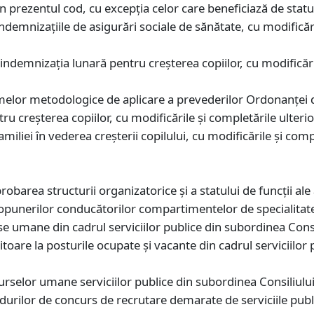
din prezentul cod, cu excepţia celor care beneficiază de statute
indemnizaţiile de asigurări sociale de sănătate, cu modificăr
indemnizaţia lunară pentru creşterea copiilor, cu modificări
elor metodologice de aplicare a prevederilor Ordonanţei 
u creşterea copiilor, cu modificările și completările ulterio
iliei în vederea creşterii copilului, cu modificările și compl
obarea structurii organizatorice şi a statului de funcţii ale 
opunerilor conducătorilor compartimentelor de specialitate ş
se umane din cadrul serviciilor publice din subordinea Consi
itoare la posturile ocupate și vacante din cadrul serviciilor
selor umane serviciilor publice din subordinea Consiliului 
edurilor de concurs de recrutare demarate de serviciile publ