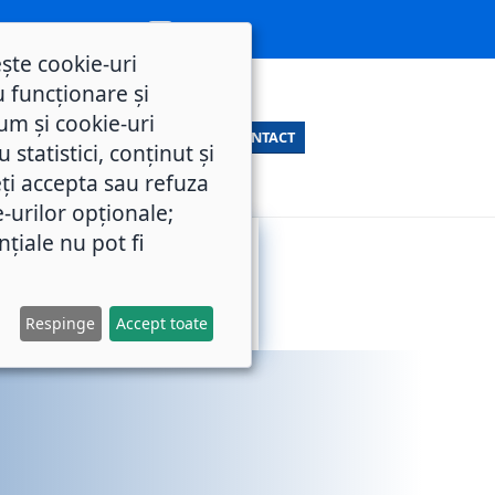
ește cookie-uri
 funcționare și
um și cookie-uri
CONTACT
statistici, conținut și
ți accepta sau refuza
e-urilor opționale;
nțiale nu pot fi
SERVICII
M.O.L.
PUBLICE
Respinge
Accept toate