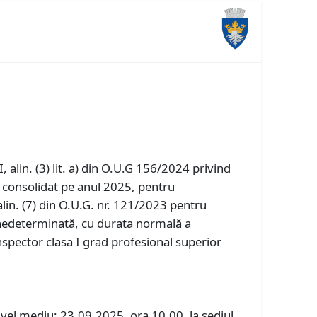
, alin. (3) lit. a) din O.U.G 156/2024 privind
 consolidat pe anul 2025, pentru
in. (7) din O.U.G. nr. 121/2023 pentru
 nedeterminată, cu durata normală a
nspector clasa I grad profesional superior
ivel mediu: 23.09.2025, ora 10.00, la sediul