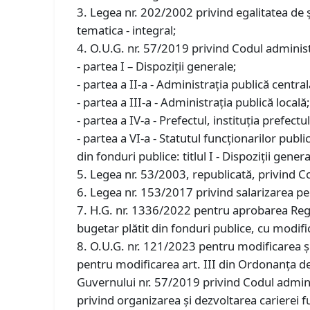
3. Legea nr. 202/2002 privind egalitatea de ş
tematica - integral;
4. O.U.G. nr. 57/2019 privind Codul administr
- partea I – Dispoziții generale;
- partea a II-a - Administrația publică centrală
- partea a III-a - Administrația publică locală
- partea a IV-a - Prefectul, instituția prefectu
- partea a VI-a - Statutul funcționarilor publ
din fonduri publice: titlul I - Dispoziții general
5. Legea nr. 53/2003, republicată, privind Co
6. Legea nr. 153/2017 privind salarizarea pers
7. H.G. nr. 1336/2022 pentru aprobarea Regu
bugetar plătit din fonduri publice, cu modific
8. O.U.G. nr. 121/2023 pentru modificarea 
pentru modificarea art. III din Ordonanţa 
Guvernului nr. 57/2019 privind Codul admini
privind organizarea şi dezvoltarea carierei fun