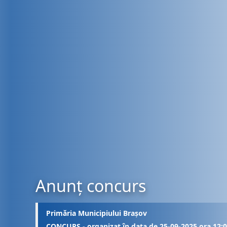
Anunț concurs
Primăria Municipiului Brașov
CONCURS - organizat în data de 25-09-2025 ora 12: