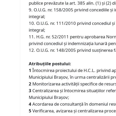
publice prevăzute la art. 385 alin. (1) şi (2) 
9. O.U.G. nr. 158/2005 privind concediile şi 
integral;
10. O.U.G. nr. 111/2010 privind concediul şi 
integral;
11. H.G. nr. 52/2011 pentru aprobarea Norm
privind concediul şi indemnizaţia lunară pentr
12. O.U.G. nr. 148/2005 privind susţinerea fam
Atribuțiile postului:
1
Întocmirea proiectului de H.C.L. privind apr
Municipiului Braşov, în urma centralizării pr
2
Monitorizarea activității specifice de resur
3
Centralizarea și întocmirea situațiilor refer
Municipiului Brașov;
4
Acordarea de consultanță în domeniul resur
5
Verificarea, avizarea și centralizarea proc