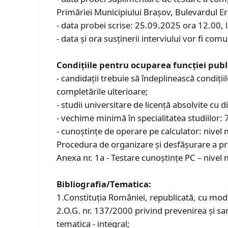
Primăriei Municipiului Braşov, Bulevardul Ero
- data probei scrise: 25.09.2025 ora 12.00, l
- data și ora susținerii interviului vor fi comu
Condiţiile pentru ocuparea funcției publ
- candidații trebuie să îndeplinească condiţi
completările ulterioare;
- studii universitare de licenţă absolvite cu 
- vechime minimă în specialitatea studiilor: 7
- cunoștințe de operare pe calculator: nive
Procedura de organizare şi desfăşurare a pro
Anexa nr. 1a - Testare cunoştinţe PC – nivel 
Bibliografia/Tematica:
1.Constituția României, republicată, cu modifi
2.O.G. nr. 137/2000 privind prevenirea şi sa
tematica - integral;